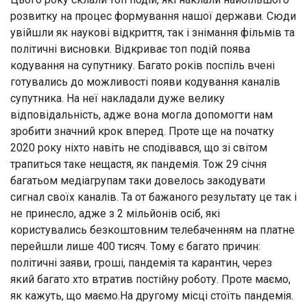
розвитку на процес формування нашої держави. Сюди
увійшли як наукові відкриття, так і знімання фільмів та
політичні висновки. Відкриває топ подій поява
кодування на супутнику. Багато років поспіль вчені
готувались до можливості появи кодування каналів
супутника. На неї накладали дуже велику
відповідальність, адже вона могла допомогти нам
зробити значний крок вперед. Проте ще на початку
2020 року ніхто навіть не сподівався, що зі світом
трапиться таке нещастя, як пандемія. Тож 29 січня
багатьом медіагрупам таки довелось закодувати
сигнал своїх каналів. Та от бажаного результату це так і
не принесло, адже з 2 мільйонів осіб, які
користувались безкоштовним телебаченням на платне
перейшли лише 400 тисяч. Тому є багато причин:
політичні заяви, гроші, пандемія та карантин, через
який багато хто втратив постійну роботу. Проте маємо,
як кажуть, що маємо.На другому місці стоїть пандемія.