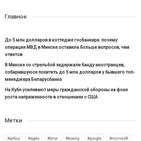
Главное
До 5 млн долларов в коттедже госбанкира: почему
операция МВД в Минске оставила больше вопросов, чем
ответов
В Минске со стрельбой задержали банду иностранцев,
собиравшуюся похитить до 5 млн долларов у бывшего топ-
менеджера Беларусбанка
На Кубе усиливают меры гражданской обороны на фоне
роста напряженности в отношениях с США
Метки
#airbus
#apple
#bmw
#boeing
#google
#microsoft