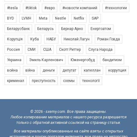
#tesla
#tiktok
#евро
#новости компаний
#технологии
BYD
LVMH
Meta
Nestle
Netflix
SAP
Беларусбанк
Беларусь
Бернар Арно
Енергоатом
Корупція
Куба
НАБУ
Николай Лагун
Роман Говда
Россия
СМИ
США
Скотт Риттер
Слуга Народа
Украина
Эмиль Карленович
Юженергобуд
бандитизм
война
війна
деньги
депутат
капеллан
коррупция
криминал
преступность
схемы
технології
© 2026 - sxemy.com. Все права защищены.
Любое копирование материалов с нашего ресурса разрешается
только с обратной активной ссылкой на страницу статьи.
Все материалы опубликованные на сайте взяты с открытых
источников и других порталов интернета, все права на авторство