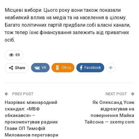
Місцеві вибори. Цього року вони також показали
неабиякий вплив на медіа та на населення в цілому.
Багато політичних партій придбали собі власні канали,
тож тепер їхнє фінансування залежить від приватних
осіб.
69
VK
OK.ru
Facebook
Share
PREV POST
NEXT POST
Назріває міжнародний
Як Олександ Усик
скандал: «МВФ
відреагував на
обкакався» –
повернення Майка
прокоментував радник
Тайсона — sxemy.com
Глави ОП Тимофій
Милованов переговори