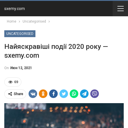
sxemy.com
Home
Uncategorised
UNCATEGORISED
Найяскравіші події 2020 року —
sxemy.com
On
Июн 12, 2021
69
Share