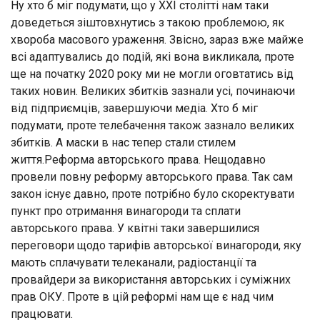
Ну хто б міг подумати, що у XXI столітті нам таки
доведеться зіштовхнутись з такою проблемою, як
хвороба масового ураження. Звісно, зараз вже майже
всі адаптувались до подій, які вона викликала, проте
ще на початку 2020 року ми не могли оговтатись від
таких новин. Великих збитків зазнали усі, починаючи
від підприємців, завершуючи медіа. Хто б міг
подумати, проте телебачення також зазнало великих
збитків. А маски в нас тепер стали стилем
життя.Реформа авторського права. Нещодавно
провели повну реформу авторського права. Так сам
закон існує давно, проте потрібно було скоректувати
пункт про отримання винагороди та сплати
авторського права. У квітні таки завершилися
переговори щодо тарифів авторської винагороди, яку
мають сплачувати телеканали, радіостанції та
провайдери за використання авторських і суміжних
прав ОКУ. Проте в цій реформі нам ще є над чим
працювати.