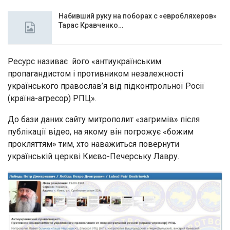
Набивший руку на поборах с «евробляхеров»
Тарас Кравченко…
Ресурс називає його «антиукраїнським
пропагандистом і противником незалежності
українського православ’я від підконтрольної Росії
(країна-агресор) РПЦ».
До бази даних сайту митрополит «загримів» після
публікації відео, на якому він погрожує «божим
прокляттям» тим, хто наважиться повернути
українській церкві Києво-Печерську Лавру.