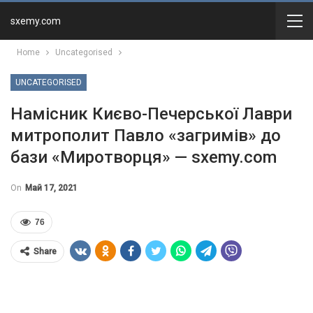
sxemy.com
Home
Uncategorised
UNCATEGORISED
Намісник Києво-Печерської Лаври
митрополит Павло «загримів» до
бази «Миротворця» — sxemy.com
On
Май 17, 2021
76
Share