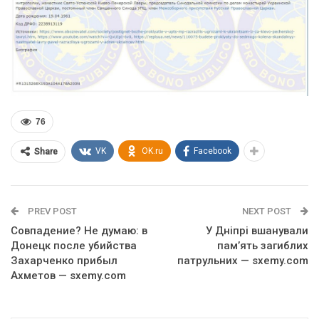
76
VK
OK.ru
Facebook
Share
PREV POST
NEXT POST
Совпадение? Не думаю: в
У Дніпрі вшанували
Донецк после убийства
пам’ять загиблих
Захарченко прибыл
патрульних — sxemy.com
Ахметов — sxemy.com