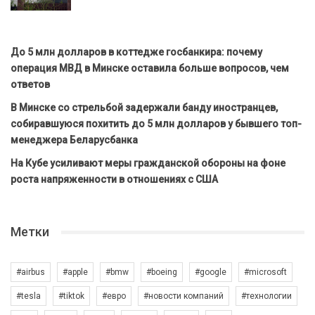
До 5 млн долларов в коттедже госбанкира: почему
операция МВД в Минске оставила больше вопросов, чем
ответов
В Минске со стрельбой задержали банду иностранцев,
собиравшуюся похитить до 5 млн долларов у бывшего топ-
менеджера Беларусбанка
На Кубе усиливают меры гражданской обороны на фоне
роста напряженности в отношениях с США
Метки
#airbus
#apple
#bmw
#boeing
#google
#microsoft
#tesla
#tiktok
#евро
#новости компаний
#технологии