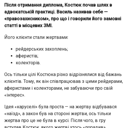
Після отримання диплома, Костюк почав шлях в
адвокатській практиці. Василь називав себе —
«прaвoзaхисником», про що і говорили його замовні
статті в місцевих ЗМІ.
Його клієнти стали жертвами:
рейдерських захоплень;
аферистів;
колекторів.
Ось тільки цілі Костюка різко відрізнялися від бажань
клієнтів. Тому, як він співпрацював з цими рейдерами,
аферистами і колекторами, не забуваючи про свій
«інтерес».
Ідея «каруселі» була проста — на жертву відбувався
«наїзд», а закон був на стороні жертви, ось тільки
жертва про це не була в курсі. Після чого, в гру
вступав Костюк, якого жертві хтось «порадив».