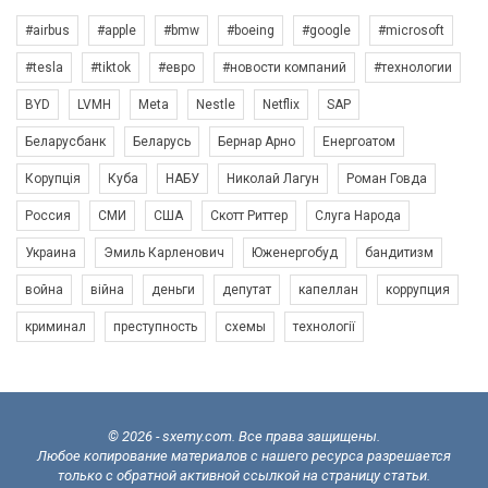
#airbus
#apple
#bmw
#boeing
#google
#microsoft
#tesla
#tiktok
#евро
#новости компаний
#технологии
BYD
LVMH
Meta
Nestle
Netflix
SAP
Беларусбанк
Беларусь
Бернар Арно
Енергоатом
Корупція
Куба
НАБУ
Николай Лагун
Роман Говда
Россия
СМИ
США
Скотт Риттер
Слуга Народа
Украина
Эмиль Карленович
Юженергобуд
бандитизм
война
війна
деньги
депутат
капеллан
коррупция
криминал
преступность
схемы
технології
© 2026 - sxemy.com. Все права защищены.
Любое копирование материалов с нашего ресурса разрешается
только с обратной активной ссылкой на страницу статьи.