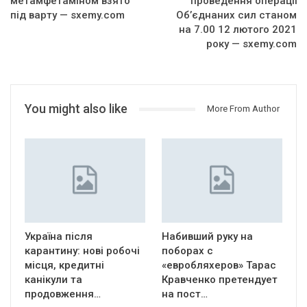
метамфетаміном взято
проведення операції
під варту — sxemy.com
Об’єднаних сил станом
на 7.00 12 лютого 2021
року — sxemy.com
You might also like
More From Author
Україна після
Набивший руку на
карантину: нові робочі
поборах с
місця, кредитні
«евробляхеров» Тарас
канікули та
Кравченко претендует
продовження…
на пост…