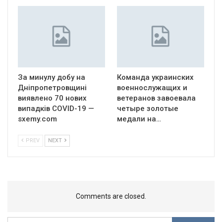
За минулу добу на
Команда украинских
Дніпропетровщині
военнослужащих и
виявлено 70 нових
ветеранов завоевала
випадків COVID-19 —
четыре золотые
sxemy.com
медали на…
PREV
NEXT
Comments are closed.