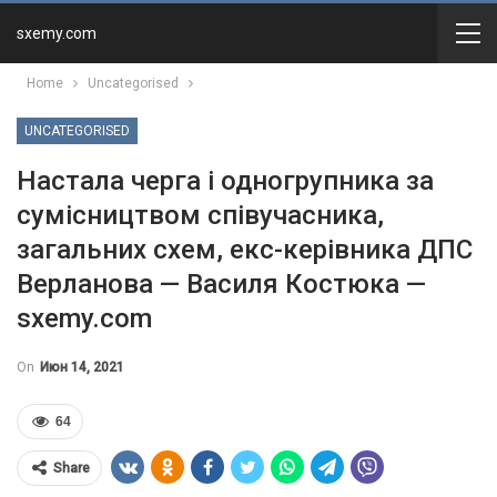
sxemy.com
Home
Uncategorised
UNCATEGORISED
Настала черга і одногрупника за
сумісництвом співучасника,
загальних схем, екс-керівника ДПС
Верланова — Василя Костюка —
sxemy.com
On
Июн 14, 2021
64
Share