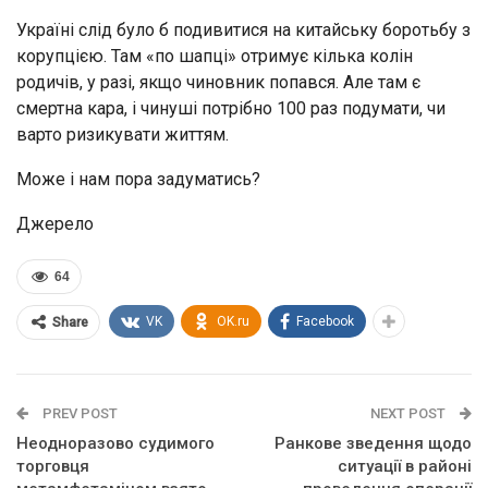
Україні слід було б подивитися на китайську боротьбу з
корупцією. Там «по шапці» отримує кілька колін
родичів, у разі, якщо чиновник попався. Але там є
смертна кара, і чинуші потрібно 100 раз подумати, чи
варто ризикувати життям.
Може і нам пора задуматись?
Джерело
64
VK
OK.ru
Facebook
Share
PREV POST
NEXT POST
Неодноразово судимого
Ранкове зведення щодо
торговця
ситуації в районі