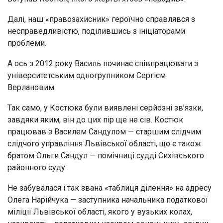
Далі, наш «правозахисник» героїчно справлявся з
несправедливістю, поділившись з ініціаторами
проблеми.
А ось з 2012 року Василь починає співпрацювати з
університетським одногрупником Сергієм
Верлановим.
Так само, у Костюка були виявлені серйозні зв’язки,
завдяки яким, він до цих пір ще не сів. Костюк
працював з Василем Сандулом — старшим слідчим
слідчого управління Львівської області, що є також
братом Ольги Сандул — помічниці судді Сихівського
районного суду.
Не забувалася і так звана «таблиця ділення» на адресу
Олега Нарійчука — заступника начальника податкової
міліції Львівської області, якого у вузьких колах,