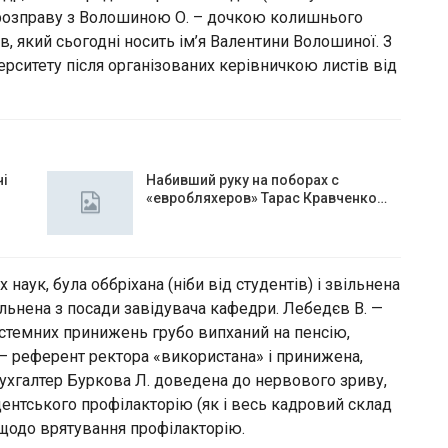
у розправу з Волошиною О. – дочкою колишнього
в, який сьогодні носить ім’я Валентини Волошиної. З
верситету після організованих керівничкою листів від
чі
Набивший руку на поборах с
«евробляхеров» Тарас Кравченко…
наук, була оббріхана (ніби від студентів) і звільнена
ільнена з посади завідувача кафедри. Лебедєв В. —
истемних принижень грубо випханий на пенсію,
 – референт ректора «використана» і принижена,
бухгалтер Буркова Л. доведена до нервового зриву,
удентського профілакторію (як і весь кадровий склад
 щодо врятування профілакторію.