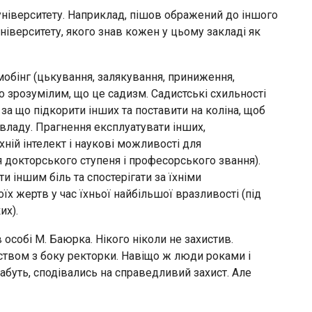
ніверситету. Наприклад, пішов ображений до іншого
ніверситету, якого знав кожен у цьому закладі як
мобінг (цькування, залякування, приниження,
ло зрозумілим, що це садизм. Садистські схильності
а що підкорити інших та поставити на коліна, щоб
владу. Прагнення експлуатувати інших,
хній інтелект і наукові можливості для
докторського ступеня і професорського звання).
 іншим біль та спостерігати за їхніми
х жертв у час їхньої найбільшої вразливості (під
их).
 особі М. Баюрка. Нікого ніколи не захистив.
ством з боку ректорки. Навіщо ж люди роками і
абуть, сподівались на справедливий захист. Але