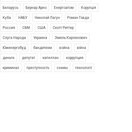
Беларусь
Бернар Арно
Енергоатом
Корупція
Куба
НАБУ
Николай Лагун
Роман Говда
Россия
СМИ
США
Скотт Риттер
Слуга Народа
Украина
Эмиль Карленович
Юженергобуд
бандитизм
война
війна
деньги
депутат
капеллан
коррупция
криминал
преступность
схемы
технології