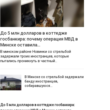
До 5 млн долларов в коттедже
госбанкира: почему операция МВД в
Минске оставила…
В минском районе Новинки со стрельбой
задержали троих иностранцев, которые
пытались проникнуть в частный…
В Минске со стрельбой задержали
банду иностранцев,
собиравшуюся…
До 5 млн долларов в коттедже госбанкира: