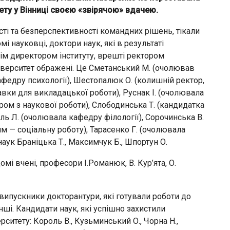
ету у Вінниці своєю «звірячою» вдачею.
ті та безперспективності командних рішень, тікали
мі науковці, доктори наук, які в результаті
отім директором інституту, врешті ректором
ніверситет ображені. Це Сметанський М. (очолював
афедру психології), Шестопалюк О. (колишній ректор,
вки для викладацької роботи), Руснак І. (очолювала
ором з наукової роботи), Слободинська Т. (кандидатка
ль Л. (очолювала кафедру філології), Сорочинська В.
ям — соціальну роботу), Тарасенко Г. (очолювала
аук Браніцька Т., Максимчук Б., Шпортун О.
і вчені, професори І.Романюк, В. Кур’ята, О.
випускники докторантури, які готували роботи до
нші. Кандидати наук, які успішно захистили
рситету: Король В., Кузьминський О., Чорна Н.,