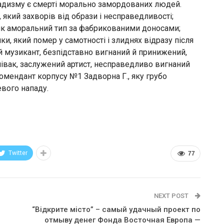
адизму є смерті морально замордованих людей.
який захворів від образи і несправедливості;
 як аморальний тип за фабрикованими доносами;
, який помер у самотності і злиднях відразу після
ий музикант, безпідставно вигнаний й принижений,
співак, заслужений артист, несправедливо вигнаний
комендант корпусу №1 Задворна Г., яку грубо
вого нападу.
Twitter
77
NEXT POST
“Відкрите місто” – самый удачный проект по
отмыву денег Фонда Восточная Европа —