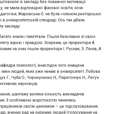
виштовхали із закладу без поважної мотивації.
у, не мала відповідної фахової освіти, хоча
едагогіки; Жаровська О. не була «членом ректорської
 в університетській спецраді. Ось так дбала
у закладу.
агато знали і пам’ятали. Пішли безславно зі своїх
итету вірою і правдою. Зокрема, це проректори А.
озами на очах пішли проректори І. Руснак, З. Ленів, А.
афедра психології, внаслідок чого знищена
 імен людей, яких уже немає в університеті: Лобова
іщук Г., Чуба О., Чорноусенко Н., Перегончук Н., Легун
пективних науковців.
вання, шантажу велика кількість викладачів
ми. З особливою жорстокістю чинились
працівників своїм цинізмом — це підслуховування,
др, вчених рад на окремих людей (голосування на