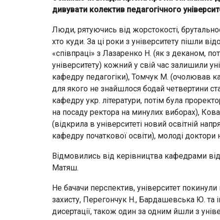
дивувати колектив педагогічного університ
Люди, рятуючись від жорстокості, брутальнос
хто куди. За ці роки з університету пішли відо
«співпраці» з Лазаренко Н. (як з деканом, п
університету) кожний у свій час залишили у
кафедру педагогіки), Томчук М. (очолював к
для якого не знайшлося бодай четвертини ста
кафедру укр. літератури, потім була прорект
на посаду ректора на минулих виборах), Кова
(відкрила в університеті новий освітній напр
кафедру початкової освіти), молоді доктори н
Відмовились від керівництва кафедрами відом
Матяш.
Не бачачи перспектив, університет покинули 
захисту, Перегончук Н., Бардашевська Ю. та і
дисертації, також один за одним йшли з уніве