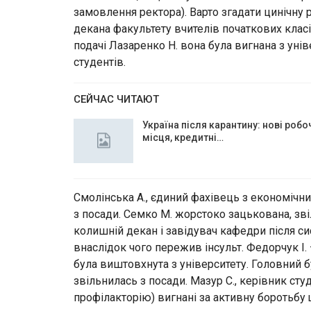
замовлення ректора). Варто згадати цинічн
декана факультету вчителів початкових класі
подачі Лазаренко Н. вона була вигнана з уні
студентів.
СЕЙЧАС ЧИТАЮТ
Україна після карантину: нові робо
місця, кредитні…
Смолінська А., єдиний фахівець з економічних 
з посади. Семко М. жорстоко зацькована, зв
колишній декан і завідувач кафедри після с
внаслідок чого пережив інсульт. Федорчук І.
була виштовхнута з університету. Головний 
звільнилась з посади. Мазур С., керівник ст
профілакторію) вигнані за активну боротьбу