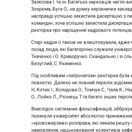
Залєсова І. та ін. Багатьох науковців нагло 
Зокрема, Буга О., на думку керівнички заклад
насправді успішно захистила дисертацію з п
команди», хоча успішно захистила дисертацію
ректорка про нарощення кадрового потенціал
Старі кадри її також не влаштовували, адже б
посад люди, які багаторічно служили універс
Ткаченко і О. Криворучко. Скандально і зі сль
Безуглий, С. Якименко.
Під особливим «патронатом» ректорки була к
повністю. Далеко не повний перелік відомих
Н, Котик І., Холодова О., Томчук С., Чала К., Н
О., Лойко Л., Рісінець Т.та багато інших перс
Внаслідок системних фальсифікацій, оббріху
покинули університет абсолютно принижени
«кровожерливі» розправи, які лякали решту 
намовляння, нацьковування колективів кафе