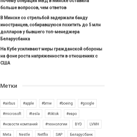
почему операция МВД в Минске оставила
больше вопросов, чем ответов
В Минске со стрельбой задержали банду
иностранцев, собиравшуюся похитить до 5 млн
долларов у бывшего топ-менеджера
Беларусбанка
На Кубе усиливают меры гражданской обороны
на фоне роста напряженности в отношениях с
США
Метки
#airbus
#apple
#bmw
#boeing
#google
#microsoft
#tesla
#tiktok
#евро
#новости компаний
#технологии
BYD
LVMH
Meta
Nestle
Netflix
SAP
Беларусбанк