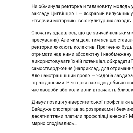
Не обминула ректорка й талановиту молодь у
закладу Цигвінцев І. — яскравий випускник у
«творчий моторчик» всіх культурних заходів.
Спочатку здавалось, що це звичайнісіньким 
пресування). Але чим далі, тим ясніше става
ректорки лякають колектив. Прагнення будь з
отримати над ними абсолютну і необмежену 
використовувати їхній потенціал, обкрадати ї
самоствердження (наприклад, для отримання 
Але найстрашніший прояв — жадоба завдавати
стражданнями. Ректорка завжди добиває свої
час хвороби або коли вони втрачають близьк
Дивує позиція університетської профспілки в
Байдуже спостерігав за розправами і безчин
десятиліттями платили профспілці внески? М
марно сподівались…