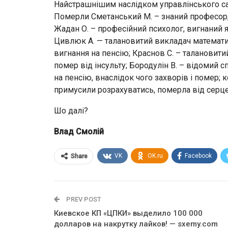
Найстрашнішим наслідком управлінського с
Померли Сметанський М. – знаний професор, 
Жадан О. – професійний психолог, вигнаний
Цивлюк А. — талановитий викладач математики
вигнання на пенсію; Краснов С. – талановит
помер від інсульту; Бородулін В. – відомий 
на пенсію, внаслідок чого захворів і помер; 
примусили розрахуватись, померла від серце
Шо далі?
Влад Смолій
VK
OK.ru
Facebook
Share
PREV POST
Киевское КП «ЦПКИ» выделило 100 000
долларов на накрутку лайков! — sxemy.com