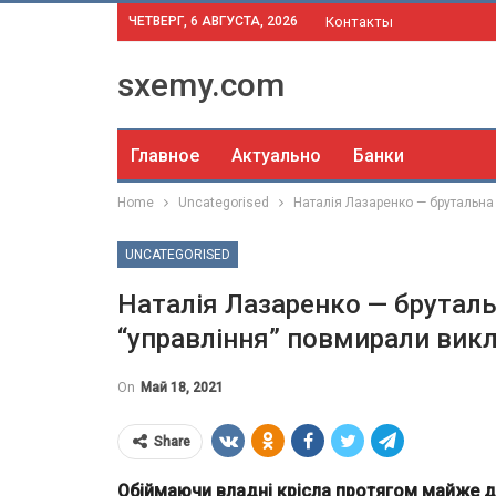
ЧЕТВЕРГ, 6 АВГУСТА, 2026
Контакты
sxemy.com
Главное
Актуально
Банки
Home
Uncategorised
Наталія Лазаренко — брутальна
UNCATEGORISED
Наталія Лазаренко — бруталь
“управління” повмирали викл
On
Май 18, 2021
Share
Обіймаючи владні крісла протягом майже д