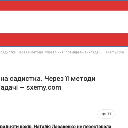
 садистка. Через її методи “управління” повмирали викладачі — sxemy.com
на садистка. Через її методи
адачі — sxemy.com
77
вадцяти років, Наталія Лазаренко не переставала