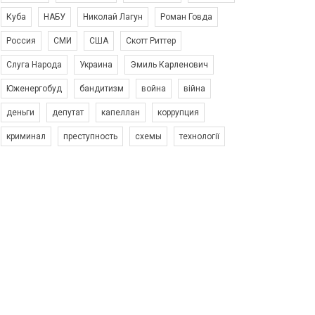
Куба
НАБУ
Николай Лагун
Роман Говда
Россия
СМИ
США
Скотт Риттер
Слуга Народа
Украина
Эмиль Карленович
Юженергобуд
бандитизм
война
війна
деньги
депутат
капеллан
коррупция
криминал
преступность
схемы
технології