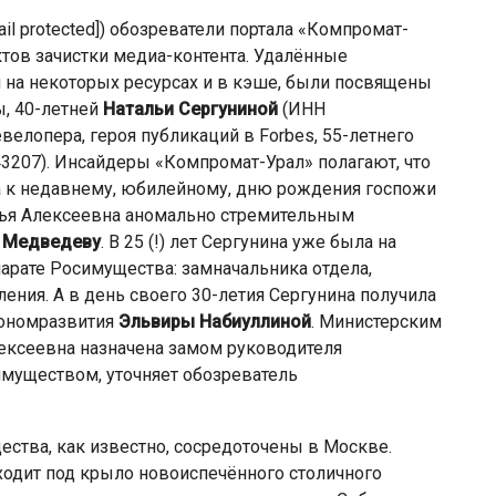
il protected]) обозреватели портала «Компромат-
тов зачистки медиа-контента. Удалённые
 на некоторых ресурсах и в кэше, были посвящены
, 40-летней
Натальи Сергуниной
(ИНН
елопера, героя публикаций в Forbes, 55-летнего
3207). Инсайдеры «Компромат-Урал» полагают, что
а к недавнему, юбилейному, дню рождения госпожи
алья Алексеевна аномально стремительным
 Медведеву
. В 25 (!) лет Сергунина уже была на
арате Росимущества: замначальника отдела,
ения. А в день своего 30-летия Сергунина получила
кономразвития
Эльвиры Набиуллиной
. Министерским
лексеевна назначена замом руководителя
имуществом, уточняет обозреватель
ства, как известно, сосредоточены в Москве.
ходит под крыло новоиспечённого столичного