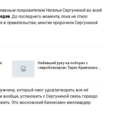
лавным покровителем Натальи Сергуниной во всей
едев
. До последнего момента, пока не стало
ся в правительстве, многие пророчили Сергуниной
чі
Набивший руку на поборах с
«евробляхеров» Тарас Кравченко…
мужчину, который смог удовлетворить все её
 и вообще, установить с Сергуниной связь гораздо
авить. Это московский бизнесмен миллиардер