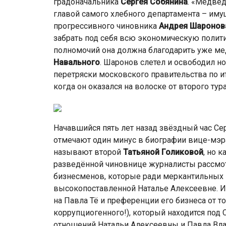
градоначальника
Сергея Собянина
. «Медвед
главой самого хлебного департамента – имущ
прогрессивного чиновника
Андрея Шаронов
забрать под себя всю экономическую полити
полномочий она должна благодарить уже ме
Навального
. Шаронов слетел и освободил н
перетряски московского правительства по и
когда он оказался на волоске от второго тур
Начавшийся пять лет назад звёздный час Се
отмечают один минус в биографии вице-мэра:
называют второй
Татьяной Голиковой
, но 
разведённой чиновнице журналисты рассмо
бизнесменов, которые ради меркантильных 
высокопоставленной Наталье Алексеевне. И
на Павла Тё и преференции его бизнеса от т
коррупциогенного!), который находится под
отношений Натальи Алексеевны и Павла Вл