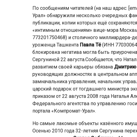
По сообщениям читателей (на наш адрес: [ema
Урал» обнаружили несколько очередных фак
публикации, копии которых ещё сохраняются
«интимным отношениям» вице-мэра Москвы
773201750468) и столичного миллиардера-дев
уроженца Ташкента
Павла Тё
(ИНН 77030064
блокировка негатива могла быть приурочен
Сергуниной 22 августа.Сообщается, что Нат
развитием своей карьеры обязана
Дмитрию
руководящих должностях в центральном апп
замначальника управления, начальник управл
царский подарок от тогдашнего министра э
приказом от 22 августа 2008 года Наталья А
Федерального агентства по управлению гос
портала «Компромат-Урал».
Но самые лакомые объекты казённого имуще
Осенью 2010 года 32-летняя Сергунина пере