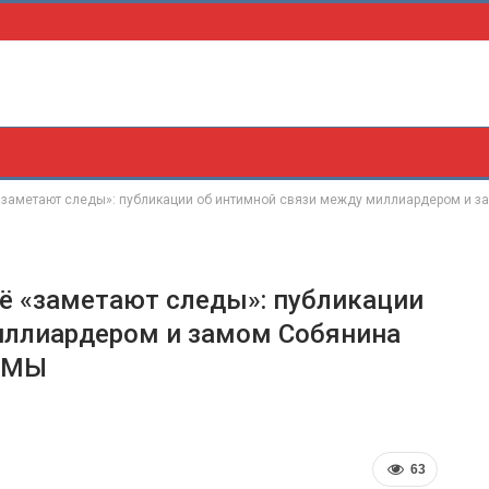
 «заметают следы»: публикации об интимной связи между миллиардером и з
Тё «заметают следы»: публикации
иллиардером и замом Собянина
ХЕМЫ
63