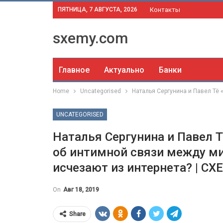
ПЯТНИЦА, 7 АВГУСТА, 2026
Контакты
sxemy.com
Главное
Актуально
Банки
Home
Uncategorised
Наталья Сергунина и Павел Тё
UNCATEGORISED
Наталья Сергунина и Павел 
об интимной связи между м
исчезают из интернета? | С
On
Авг 18, 2019
Share