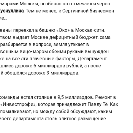
е-мэрами Москвы, особенно это отмечается через
Хуснуллина
. Тем не менее, к Сергуниной бизнесмен
ие…
еевны переехал в башню «Око» в Москва-сити.
ством выдает Москве дефицитный бюджет, сама
разбирается в вопросе, земля утекает в
ственным вице-мэром обеими руками вынужден
е на все эти плачевные факторы, Департамент
шлись дороже 6 миллиардов рублей, а после
ый обошёлся дороже 3 миллиардов.
команды встал столице в 9,5 миллиардов. Ремонт в
 «Инвестпрофи», которая принадлежит Павлу Тё. Как
о помалкивают, но между собой обсуждают, каким
воего департамента столь элитное размещение.