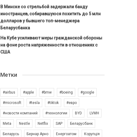
В Минске со стрельбой задержали банду
иностранцев, собиравшуюся похитить до 5 млн
долларов у бывшего топ-менеджера
Беларусбанка
На Кубе усиливают меры гражданской обороны
на фоне роста напряженности в отношениях с
США
Метки
#airbus
#apple
#bmw
#boeing
#google
#microsoft
#tesla
#tiktok
#евро
#новости компаний
#технологии
BYD
LVMH
Meta
Nestle
Netflix
SAP
Беларусбанк
Беларусь
Бернар Арно
Енергоатом
Корупція