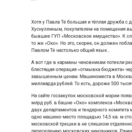
Хотя у Павла Тё большая и тёплая дружба с
Хуснуллиным, покупателем на помещения в
бывшее ГУП «Московское имущество». К сло
то же «Око». Но это, скорее, он должен побла
Павлом Тё настолько общий язык…
А вот где в карманы чиновникам потекли реа
блестящая операция «отмывка бюджета» чер
завышенным ценам. Машиноместа в Москва-
миллиарда рублей. То есть, дороже 500 тыся
На сайте госзакупок московской мэрии появ
млрд руб. в башне «Око» комплекса «Москв
двух департаментов и тендерного комитета м
одно машино-место площадью 14,5 кв. м стол
московской трешки в не слишком отдаленном
переселению московских чиновников. Ранее