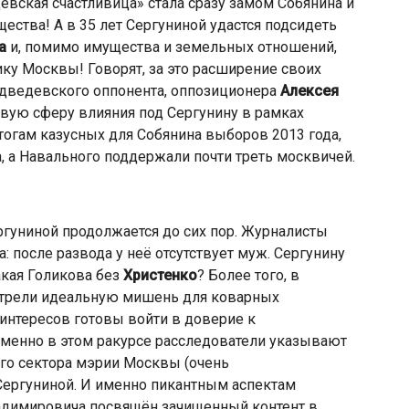
евская счастливица» стала сразу замом Собянина и
ества! А в 35 лет Сергуниной удастся подсидеть
а
и, помимо имущества и земельных отношений,
ку Москвы! Говорят, за это расширение своих
дведевского оппонента, оппозиционера
Алексея
овую сферу влияния под Сергунину в рамках
тогам казусных для Собянина выборов 2013 года,
а, а Навального поддержали почти треть москвичей.
ргуниной продолжается до сих пор. Журналисты
 после развода у неё отсутствует муж. Сергунину
какая Голикова без
Христенко
? Более того, в
трели идеальную мишень для коварных
интересов готовы войти в доверие к
менно в этом ракурсе расследователи указывают
ого сектора мэрии Москвы (очень
 Сергуниной. И именно пикантным аспектам
адимировича посвящён зачищенный контент в