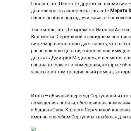
Говорят, что Павел Тё дружит со всеми виц
деятельность в интересах Павла Тё
Марата 
нашёл особый подход, учитывая её положен
Так вышло, что Департамент Натальи Алекс
Ведомство Сергуниной с завидным постоян
вице-мэр в интервью даёт понять, что плохо 
распоряжение церкви, а кресло под имуще
держать Дмитрий Медведев, и несмотря даж
сперва въезжает в помещения, которые обо
закатывает там грандиозный ремонт, котор
Итого – обычный переезд Сергуниной и его 
помещениях, кстати, обеспечивала компания
и башня «Око». Коллеги Сергуниной конечн
именно способом Сергунина «выбила» для с