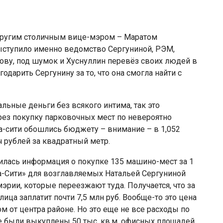
 другим столичным вице-мэром – Маратом
ыступило именно ведомство Сергуниной, РЭМ,
ву, под шумок и Хуснуллин перевёз своих людей в
годарить Сергунину за то, что она смогла найти с
льные деньги без всякого интима, так это
ез покупку парковочных мест по невероятно
сити обошлись бюджету – внимание – в 1,052
ч рублей за квадратный метр.
илась информация о покупке 135 машино-мест за 1
а-Сити» для возглавляемых Натальей Сергуниной
эрии, которые переезжают туда. Получается, что за
ица заплатит почти 7,5 млн руб. Вообще-то это цена
 от центра районе. Но это еще не все расходы по
 были выкуплены 50 тыс. кв.м. офисных площадей