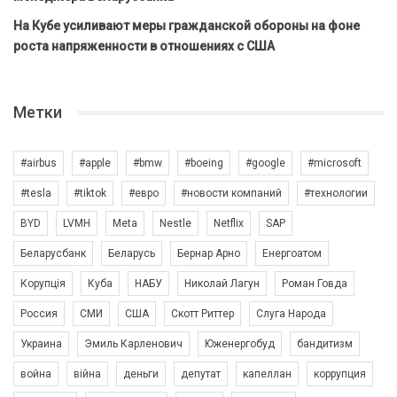
На Кубе усиливают меры гражданской обороны на фоне
роста напряженности в отношениях с США
Метки
#airbus
#apple
#bmw
#boeing
#google
#microsoft
#tesla
#tiktok
#евро
#новости компаний
#технологии
BYD
LVMH
Meta
Nestle
Netflix
SAP
Беларусбанк
Беларусь
Бернар Арно
Енергоатом
Корупція
Куба
НАБУ
Николай Лагун
Роман Говда
Россия
СМИ
США
Скотт Риттер
Слуга Народа
Украина
Эмиль Карленович
Юженергобуд
бандитизм
война
війна
деньги
депутат
капеллан
коррупция