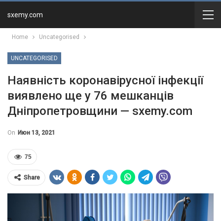
sxemy.com
Home
Uncategorised
UNCATEGORISED
Наявність коронавірусної інфекції
виявлено ще у 76 мешканців
Дніпропетровщини — sxemy.com
On
Июн 13, 2021
75
Share