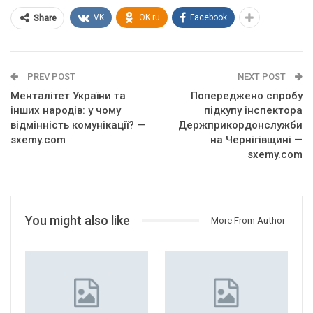
VK
OK.ru
Facebook
Share
PREV POST
NEXT POST
Менталітет України та
Попереджено спробу
інших народів: у чому
підкупу інспектора
відмінність комунікації? —
Держприкордонслужби
sxemy.com
на Чернігівщині —
sxemy.com
You might also like
More From Author