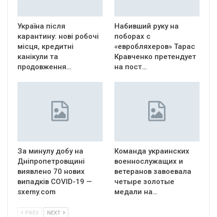
Україна після
Набивший руку на
карантину: нові робочі
поборах с
місця, кредитні
«евробляхеров» Тарас
канікули та
Кравченко претендует
продовження…
на пост…
За минулу добу на
Команда украинских
Дніпропетровщині
военнослужащих и
виявлено 70 нових
ветеранов завоевала
випадків COVID-19 —
четыре золотые
sxemy.com
медали на…
PREV
NEXT