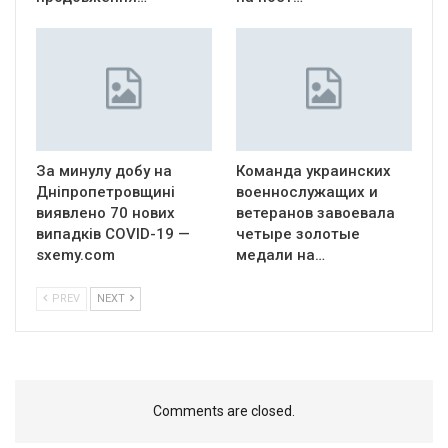
За минулу добу на
Команда украинских
Дніпропетровщині
военнослужащих и
виявлено 70 нових
ветеранов завоевала
випадків COVID-19 —
четыре золотые
sxemy.com
медали на…
PREV
NEXT
Comments are closed.