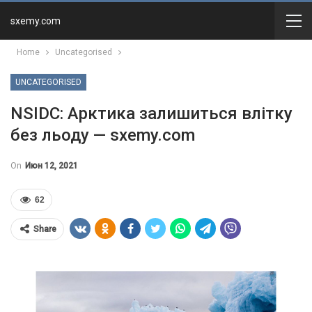
sxemy.com
Home
Uncategorised
UNCATEGORISED
NSIDC: Арктика залишиться влітку
без льоду — sxemy.com
On
Июн 12, 2021
62
Share