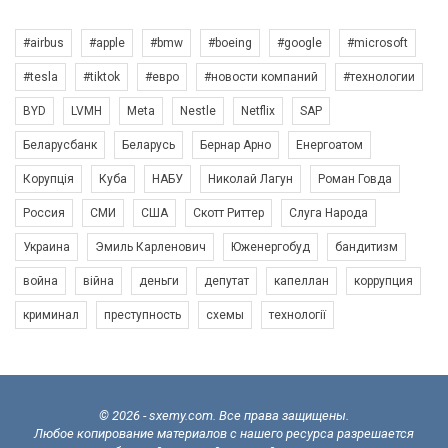
#airbus
#apple
#bmw
#boeing
#google
#microsoft
#tesla
#tiktok
#евро
#новости компаний
#технологии
BYD
LVMH
Meta
Nestle
Netflix
SAP
Беларусбанк
Беларусь
Бернар Арно
Енергоатом
Корупція
Куба
НАБУ
Николай Лагун
Роман Говда
Россия
СМИ
США
Скотт Риттер
Слуга Народа
Украина
Эмиль Карленович
Юженергобуд
бандитизм
война
війна
деньги
депутат
капеллан
коррупция
криминал
преступность
схемы
технології
© 2026 - sxemy.com. Все права защищены.
Любое копирование материалов с нашего ресурса разрешается