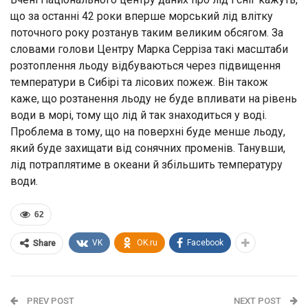
що за останні 42 роки вперше морський лід влітку
поточного року розтанув таким великим обсягом. За
словами голови Центру Марка Серріза такі масштаби
розтоплення льоду відбуваються через підвищення
температури в Сибірі та лісових пожеж. Він також
каже, що розтанення льоду не буде впливати на рівень
води в морі, тому що лід й так знаходиться у воді.
Проблема в тому, що на поверхні буде менше льоду,
який буде захищати від сонячних променів. Танувши,
лід потраплятиме в океани й збільшить температуру
води.
62
VK
OK.ru
Facebook
Share
PREV POST
NEXT POST