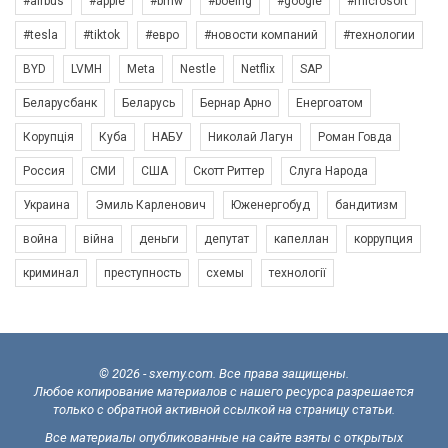
#airbus
#apple
#bmw
#boeing
#google
#microsoft
#tesla
#tiktok
#евро
#новости компаний
#технологии
BYD
LVMH
Meta
Nestle
Netflix
SAP
Беларусбанк
Беларусь
Бернар Арно
Енергоатом
Корупція
Куба
НАБУ
Николай Лагун
Роман Говда
Россия
СМИ
США
Скотт Риттер
Слуга Народа
Украина
Эмиль Карленович
Юженергобуд
бандитизм
война
війна
деньги
депутат
капеллан
коррупция
криминал
преступность
схемы
технології
© 2026 - sxemy.com. Все права защищены.
Любое копирование материалов с нашего ресурса разрешается
только с обратной активной ссылкой на страницу статьи.
Все материалы опубликованные на сайте взяты с открытых