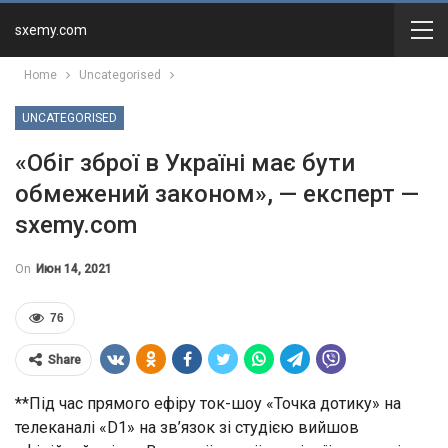
sxemy.com
Home
Uncategorised
UNCATEGORISED
«Обіг зброї в Україні має бути
обмежений законом», — експерт —
sxemy.com
On
Июн 14, 2021
76
Share
**Під час прямого ефіру ток-шоу «Точка дотику» на
телеканалі «D1» на зв’язок зі студією вийшов