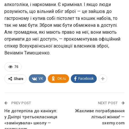
алкоголіки, і наркомани. Є кримінал. І якщо люди
розуміють, що вільний обіг зброї — це зайшов до
гастроному і купив собі пістолет та кошик набоїв, то
так не має бути. Зброя має бути обмежена в доступі.
Але громадяни, які мають право на неї, вони мають
отримати до неї доступ», — прокоментував офіційний
спікер Всеукраїнської асоціації власників зброї,
Веніамін Тимошенко.
76
VK
OK.ru
Facebook
Share
PREV POST
NEXT POST
Не дотерпіла до канікул:
Жахливе пограбування
у Дніпрі третьокласниця
літньої жінки! —
«замінувала» школу —
sxemy.com