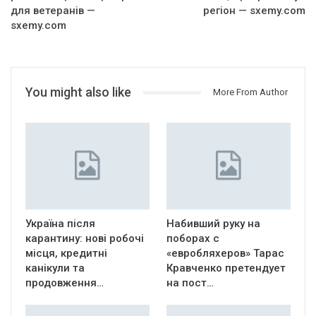
для ветеранів —
регіон — sxemy.com
sxemy.com
You might also like
More From Author
Україна після
Набивший руку на
карантину: нові робочі
поборах с
місця, кредитні
«евробляхеров» Тарас
канікули та
Кравченко претендует
продовження…
на пост…