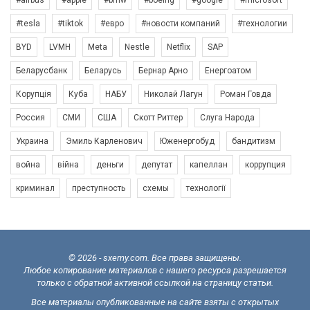
#tesla
#tiktok
#евро
#новости компаний
#технологии
BYD
LVMH
Meta
Nestle
Netflix
SAP
Беларусбанк
Беларусь
Бернар Арно
Енергоатом
Корупція
Куба
НАБУ
Николай Лагун
Роман Говда
Россия
СМИ
США
Скотт Риттер
Слуга Народа
Украина
Эмиль Карленович
Юженергобуд
бандитизм
война
війна
деньги
депутат
капеллан
коррупция
криминал
преступность
схемы
технології
© 2026 - sxemy.com. Все права защищены.
Любое копирование материалов с нашего ресурса разрешается
только с обратной активной ссылкой на страницу статьи.
Все материалы опубликованные на сайте взяты с открытых