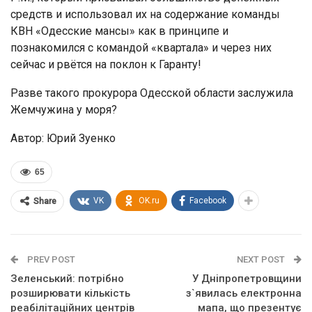
средств и использовал их на содержание команды
КВН «Одесские мансы» как в принципе и
познакомился с командой «квартала» и через них
сейчас и рвётся на поклон к Гаранту!
Разве такого прокурора Одесской области заслужила
Жемчужина у моря?
Автор: Юрий Зуенко
65
VK
OK.ru
Facebook
Share
PREV POST
NEXT POST
Зеленський: потрібно
У Дніпропетровщини
розширювати кількість
з`явилась електронна
реабілітаційних центрів
мапа, що презентує