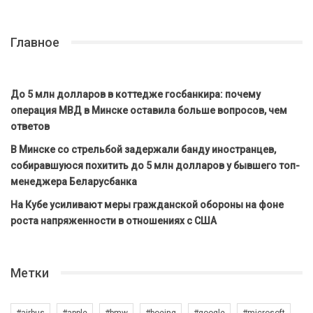
Главное
До 5 млн долларов в коттедже госбанкира: почему
операция МВД в Минске оставила больше вопросов, чем
ответов
В Минске со стрельбой задержали банду иностранцев,
собиравшуюся похитить до 5 млн долларов у бывшего топ-
менеджера Беларусбанка
На Кубе усиливают меры гражданской обороны на фоне
роста напряженности в отношениях с США
Метки
#airbus
#apple
#bmw
#boeing
#google
#microsoft