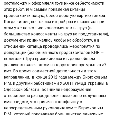
растаможку и оформлеля груз ниже себестоимости
этих работ, тем самым привлекая китайца
предоставить новую, более дорогую партию товара.
Когда китаец появлялся второй раз и оказывал при
этом уже несколько коносаментов на груз (в
большинстве коносаменты на груз на представителя),
документы принимались якобы на обработку, а в
отношении китайца проводились мероприятия по
депортации (основная часть представителей КНР —
нелегалы). Груз присваивался и в дальнейшем
реализовывался оптом на территории промрынка «7
км». Во время совместной деятельности в этом
направлении, в конце 2012 года между Бирюковым
Р.М. и другими работниками УБОП ГУМВД Украины в
Одесской области, возникли недоразумения
относительно распределения незаконно полученных
ими средств, что привело к конфликту с
непосредственным руководителем — Бирюковым
Р.М., который присваивал большинство денежных