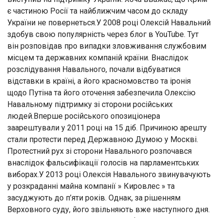
є частиною Росії та найближчим часом до складу
України не повернеться.У 2008 році Олексій Навальний
здобув свою популярність через блог в YouTube. Тут
він розповідав про випадки зловживання службовим
місцем та державних компаній країни. Внаслідок
розслідування Навального, почали відбуватися
відставки в країні, а його красномовство та іронія
щодо Путіна та його оточення забезпечила Олексію
Навальному підтримку зі сторони російських
людей.Вперше російського опозиціонера
заарештували у 2011 році на 15 діб. Причиною арешту
стали протести перед Державною Думою у Москві.
Протестний рух зі сторони Навального розпочався
внаслідок фальсифікації голосів на парламентських
виборах.У 2013 році Олексія Навального звинувачують
у розкраданні майна компанії » Кировлес » та
засуджують до п’яти років. Однак, за рішенням
Верховного суду, його звільняють вже наступного дня.