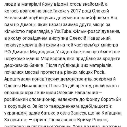
люди в матеріалі йому відомі, хтось знайомий, а
когось взагалі не знає.Також у 2017 році Олексій
Навальний опублікував документальний фільм » Він
вам не Дімон», який наразі займає друге місце за
кількістю переглядів у YouTube. Фільм-розслідування,
в якому оповідачем виступив Олексій Навальний,
показує корупційні схеми на той час прем’єр-міністра
РФ Дмитра Мєдвєдєва. У відео йдеться про ймовірне
нерухоме майно Мєдвєдєва, яке придбане за кредити
державних банків. Після публікації цих матеріалів
почалися масові протести в різних місцях Росії.
Арештували понад тисячу демонстрантів, зокрема й
Олексія Навального. Після 15 діб арешту, російського
опозиціонера звільнили.Олексій Навальний —
російський опозиціонер, належить до Фонду боротьби
з корупцією. За його твердженням, здебільшого є
українцем, адже батько з села Залісся, що на Київщині.
За освітою — юрист. Після анексії Криму Росією,
виступив на підтримку України. Хоча вважає, що Крим