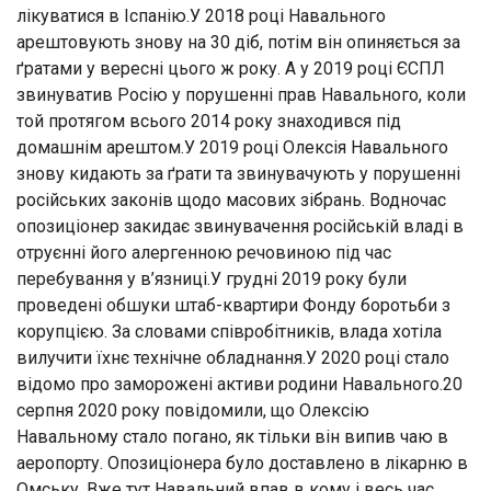
лікуватися в Іспанію.У 2018 році Навального
арештовують знову на 30 діб, потім він опиняється за
ґратами у вересні цього ж року. А у 2019 році ЄСПЛ
звинуватив Росію у порушенні прав Навального, коли
той протягом всього 2014 року знаходився під
домашнім арештом.У 2019 році Олексія Навального
знову кидають за ґрати та звинувачують у порушенні
російських законів щодо масових зібрань. Водночас
опозиціонер закидає звинувачення російській владі в
отруєнні його алергенною речовиною під час
перебування у в’язниці.У грудні 2019 року були
проведені обшуки штаб-квартири Фонду боротьби з
корупцією. За словами співробітників, влада хотіла
вилучити їхнє технічне обладнання.У 2020 році стало
відомо про заморожені активи родини Навального.20
серпня 2020 року повідомили, що Олексію
Навальному стало погано, як тільки він випив чаю в
аеропорту. Опозиціонера було доставлено в лікарню в
Омську. Вже тут Навальний впав в кому і весь час