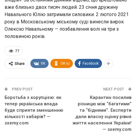
вже близько двох тисяч людей. 23 січня дружину
Навального Юлію затримали силовики. 2 лютого 2021
року в Московському міському суді винесли вирок
Олексію Навальному — позбавлення волі на три з
половиною років.
77
VK
OK.ru
Facebook
Share
PREV POST
NEXT POST
Боротьба з корупцією: як
Карантин посилив
тепер українська влада
різницю між “багатими”
буде сприяти зменшенню
та “бідними”. Експерти
кількості хабарів? —
дали власну оцінку рівня
sxemy.com
життя населення України!
— sxemy.com