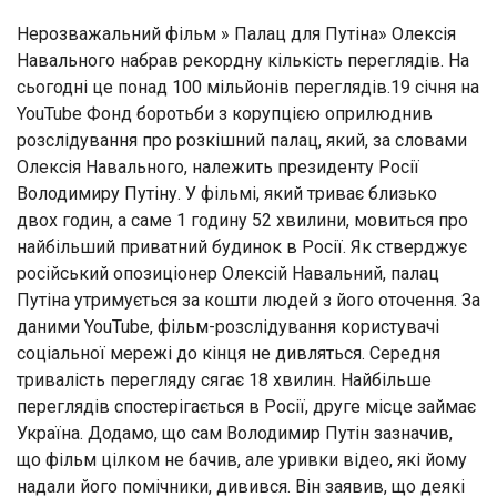
Нерозважальний фільм » Палац для Путіна» Олексія
Навального набрав рекордну кількість переглядів. На
сьогодні це понад 100 мільйонів переглядів.19 січня на
YouTube Фонд боротьби з корупцією оприлюднив
розслідування про розкішний палац, який, за словами
Олексія Навального, належить президенту Росії
Володимиру Путіну. У фільмі, який триває близько
двох годин, а саме 1 годину 52 хвилини, мовиться про
найбільший приватний будинок в Росії. Як стверджує
російський опозиціонер Олексій Навальний, палац
Путіна утримується за кошти людей з його оточення. За
даними YouTube, фільм-розслідування користувачі
соціальної мережі до кінця не дивляться. Середня
тривалість перегляду сягає 18 хвилин. Найбільше
переглядів спостерігається в Росії, друге місце займає
Україна. Додамо, що сам Володимир Путін зазначив,
що фільм цілком не бачив, але уривки відео, які йому
надали його помічники, дивився. Він заявив, що деякі