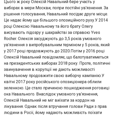
Цього ж року Олексій Навальний бере участь у
виборах в мери Москви, попри постійні ув’язнення. За
рішення голосування, Навальний посідає друге місце.
Це надає йому ще більшого опозиційного руху.У 2014
році Олексію Навальному та його брату Олегу
висувають підозру у шахрайстві за справою Yves
Rocher. Олексія засуджують до 3,5 років умовного
ув’язнення з випробувальним терміном у 5 років, який
у 2017 році продовжують до 2020.Потім у 2016 році
Олексій Навальний повідомляє, що балотуватиметься
на президентських виборах 2018 року. Проте, політичні
звинувачення в корупції не дають можливості
Навальному продовжити свою виборчу кампанію.У
квітні 2017 року російського опозиціонера облили
зеленкою. Це стало причиною пошкодження роговиці
ока Навального. Внаслідок умовного ув’язнення,
Олексій Навальний не міг виїхати за кордон на
лікування. Однак після втручання голови Ради з прав
людини в Росії, йому надають можливість поїхати