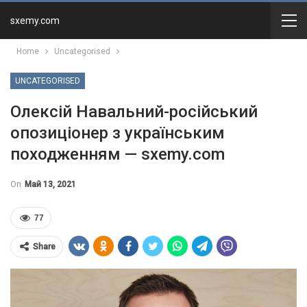
sxemy.com
Home
Uncategorised
UNCATEGORISED
Олексій Навальний-російський
опозиціонер з українським
походженням — sxemy.com
On
Май 13, 2021
77
Share