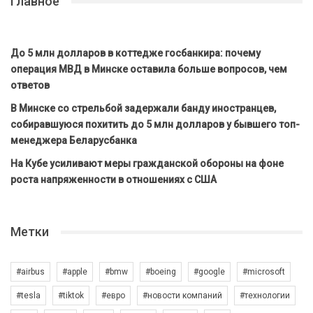
Главное
До 5 млн долларов в коттедже госбанкира: почему
операция МВД в Минске оставила больше вопросов, чем
ответов
В Минске со стрельбой задержали банду иностранцев,
собиравшуюся похитить до 5 млн долларов у бывшего топ-
менеджера Беларусбанка
На Кубе усиливают меры гражданской обороны на фоне
роста напряженности в отношениях с США
Метки
#airbus
#apple
#bmw
#boeing
#google
#microsoft
#tesla
#tiktok
#евро
#новости компаний
#технологии