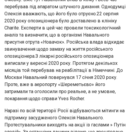
перебував під апаратом штучного дихання. Однодумці
Олексія вважають, що його було отруєно.22 серпня
2020 року опозиціонера було доставлено в клініку
Charite. Експерти в цей час провели токсикологічний
аналіз та визначити, що в організмі Навального
присутня отрута «Новачок». Російська влада відкидає
звинувачення щодо замаху на життя російського
опозиціонера.З лікарні російського опозиціонера
виписали у вересні 2020 року. Протягом декількох
місяців той перебував на реабілітації в Німеччині. До
Москви Навальний повернувся 17 січня 2020 року.
Проте, вже в аеропорту «Шереметьєво» його
затримали та оголосили про реальне, а не умовне,
покарання щодо справи Yves Rocher.
Наразі по всій території Росії відбуваються мітинги на
підтримку засудженого Олексія Навального.
Протестувальники виходять на акції із гаслами » Путін
злодій». За останніми даними відомо, що арештовано