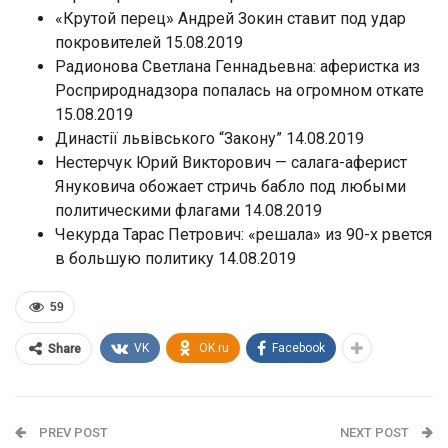
«Крутой перец» Андрей Зокин ставит под удар
покровителей 15.08.2019
Радионова Светлана Геннадьевна: аферистка из
Росприроднадзора попалась на огромном откате
15.08.2019
Династії львівського “Закону” 14.08.2019
Нестерчук Юрий Викторович — салага-аферист
Януковича обожает стричь бабло под любыми
политическими флагами 14.08.2019
Чекурда Тарас Петрович: «решала» из 90-х рвется
в большую политику 14.08.2019
59
VK
OK.ru
Facebook
Share
PREV POST
NEXT POST