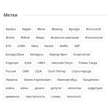
Метки
#airbus
#apple
#bmw
#boeing
#google
#microsoft
#tesla
#tiktok
#евро
#новости компаний
#технологии
BYD
LVMH
Meta
Nestle
Netflix
SAP
Беларусбанк
Беларусь
Бернар Арно
Енергоатом
Корупція
Куба
НАБУ
Николай Лагун
Роман Говда
Россия
СМИ
США
Скотт Риттер
Слуга Народа
Украина
Эмиль Карленович
Юженергобуд
бандитизм
война
війна
деньги
депутат
капеллан
коррупция
криминал
преступность
схемы
технології