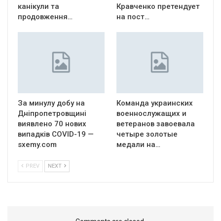
канікули та
Кравченко претендует
продовження…
на пост…
За минулу добу на
Команда украинских
Дніпропетровщині
военнослужащих и
виявлено 70 нових
ветеранов завоевала
випадків COVID-19 —
четыре золотые
sxemy.com
медали на…
PREV
NEXT