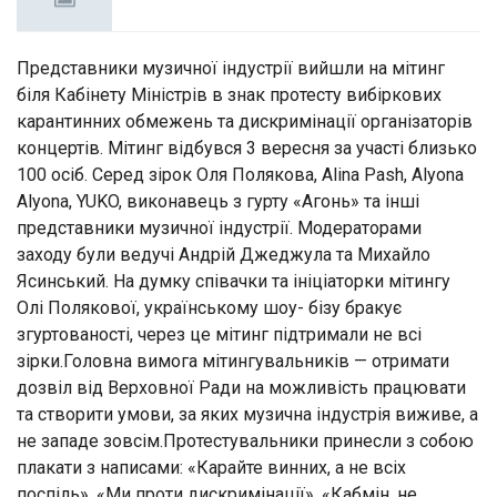
Представники музичної індустрії вийшли на мітинг
біля Кабінету Міністрів в знак протесту вибіркових
карантинних обмежень та дискримінації організаторів
концертів. Мітинг відбувся 3 вересня за участі близько
100 осіб. Серед зірок Оля Полякова, Alina Pash, Alyona
Alyona, YUKO, виконавець з гурту «Агонь» та інші
представники музичної індустрії. Модераторами
заходу були ведучі Андрій Джеджула та Михайло
Ясинський. На думку співачки та ініціаторки мітингу
Олі Полякової, українському шоу- бізу бракує
згуртованості, через це мітинг підтримали не всі
зірки.Головна вимога мітингувальників — отримати
дозвіл від Верховної Ради на можливість працювати
та створити умови, за яких музична індустрія виживе, а
не западе зовсім.Протестувальники принесли з собою
плакати з написами: «Карайте винних, а не всіх
поспіль», «Ми проти дискримінації», «Кабмін, не