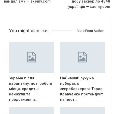
вандалізм? — sxemy.com
добу захворіло 4348
українців — sxemy.com
You might also like
More From Author
Україна після
Набивший руку на
карантину: нові робочі
поборах с
місця, кредитні
«евробляхеров» Тарас
канікули та
Кравченко претендует
продовження…
на пост…