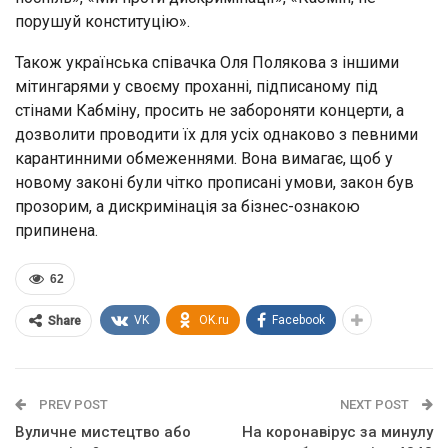
порушуй конституцію».
Також українська співачка Оля Полякова з іншими
мітингарями у своєму проханні, підписаному під
стінами Кабміну, просить не забороняти концерти, а
дозволити проводити їх для усіх однаково з певними
карантинними обмеженнями. Вона вимагає, щоб у
новому законі були чітко прописані умови, закон був
прозорим, а дискримінація за бізнес-ознакою
припинена.
62
VK
OK.ru
Facebook
Share
PREV POST
NEXT POST
Вуличне мистецтво або
На коронавірус за минулу