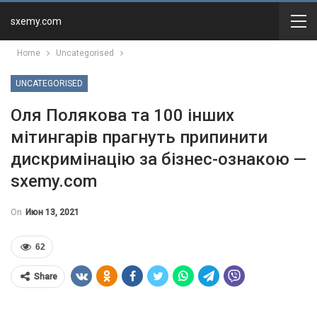
sxemy.com
Home
Uncategorised
UNCATEGORISED
Оля Полякова та 100 інших
мітингарів прагнуть припинити
дискримінацію за бізнес-ознакою —
sxemy.com
On
Июн 13, 2021
62
Share