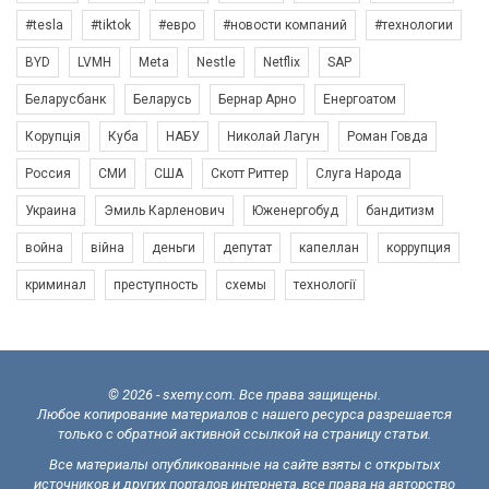
#tesla
#tiktok
#евро
#новости компаний
#технологии
BYD
LVMH
Meta
Nestle
Netflix
SAP
Беларусбанк
Беларусь
Бернар Арно
Енергоатом
Корупція
Куба
НАБУ
Николай Лагун
Роман Говда
Россия
СМИ
США
Скотт Риттер
Слуга Народа
Украина
Эмиль Карленович
Юженергобуд
бандитизм
война
війна
деньги
депутат
капеллан
коррупция
криминал
преступность
схемы
технології
© 2026 - sxemy.com. Все права защищены.
Любое копирование материалов с нашего ресурса разрешается
только с обратной активной ссылкой на страницу статьи.
Все материалы опубликованные на сайте взяты с открытых
источников и других порталов интернета, все права на авторство