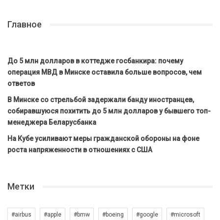
Главное
До 5 млн долларов в коттедже госбанкира: почему
операция МВД в Минске оставила больше вопросов, чем
ответов
В Минске со стрельбой задержали банду иностранцев,
собиравшуюся похитить до 5 млн долларов у бывшего топ-
менеджера Беларусбанка
На Кубе усиливают меры гражданской обороны на фоне
роста напряженности в отношениях с США
Метки
#airbus
#apple
#bmw
#boeing
#google
#microsoft