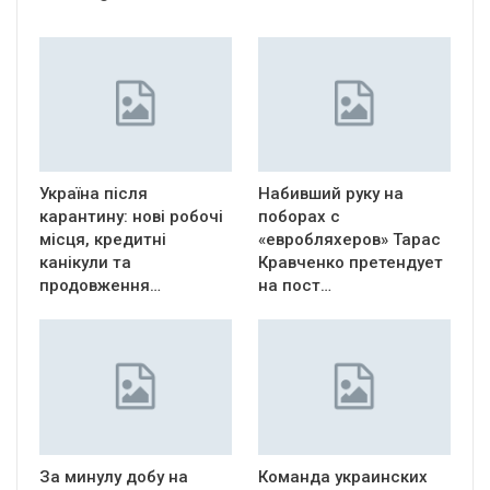
Україна після
Набивший руку на
карантину: нові робочі
поборах с
місця, кредитні
«евробляхеров» Тарас
канікули та
Кравченко претендует
продовження…
на пост…
За минулу добу на
Команда украинских