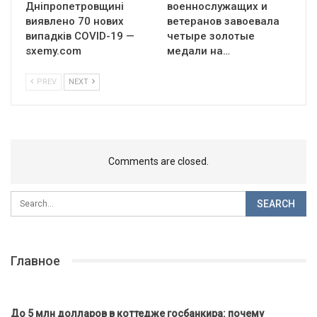
Дніпропетровщині
военнослужащих и
виявлено 70 нових
ветеранов завоевала
випадків COVID-19 —
четыре золотые
sxemy.com
медали на…
PREV
NEXT
Comments are closed.
Главное
До 5 млн долларов в коттедже госбанкира: почему