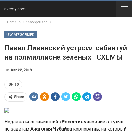
sxemy.com
Home
Uncategorised
UNCATEGORISED
Павел Ливинский устроил сабантуй
на полмиллиона зеленых | СХЕМЫ
On
Авг 22, 2019
60
Share
Недавно возглавивший
«Россети»
чиновник отгулял
по заветам
Анатолия Чубайса
корпоратив, на который