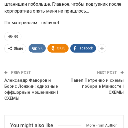
штанишки побольше. Главное, чтобы подгузник после
корпоратива опять меня не пришлось…
По материалам: ustav.net
60
VK
OK.ru
Facebook
Share
PREV POST
NEXT POST
Александр Фаворов и
Павел Петренко и схемы
Борис Ложкин: одиозные
побора в Минюсте |
оффшорные мошенники |
СХЕМЫ
СХЕМЫ
You might also like
More From Author