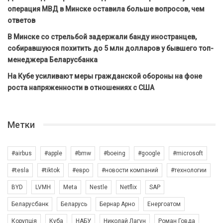
операция МВД в Минске оставила больше вопросов, чем
ответов
В Минске со стрельбой задержали банду иностранцев,
собиравшуюся похитить до 5 млн долларов у бывшего топ-
менеджера Беларусбанка
На Кубе усиливают меры гражданской обороны на фоне
роста напряженности в отношениях с США
Метки
#airbus
#apple
#bmw
#boeing
#google
#microsoft
#tesla
#tiktok
#евро
#новости компаний
#технологии
BYD
LVMH
Meta
Nestle
Netflix
SAP
Беларусбанк
Беларусь
Бернар Арно
Енергоатом
Корупція
Куба
НАБУ
Николай Лагун
Роман Говда