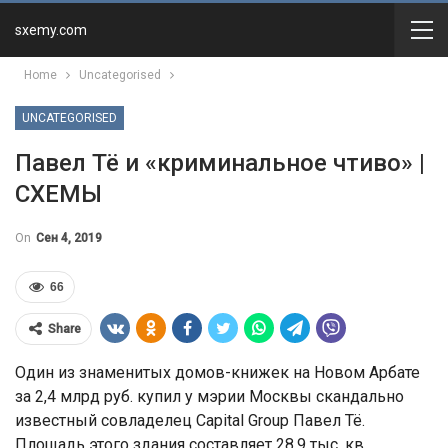
sxemy.com
Home
Uncategorised
UNCATEGORISED
Павел Тё и «криминальное чтиво» |
СХЕМЫ
On
Сен 4, 2019
66
Share
Один из знаменитых домов-книжек на Новом Арбате
за 2,4 млрд руб. купил у мэрии Москвы скандально
известный совладелец Capital Group Павел Тё.
Площадь этого здания составляет 28,9 тыс. кв.