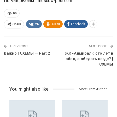
По материалам: moscow-post.com
66
VK
OK.ru
Facebook
Share
PREV POST
NEXT POST
Важно | СХЕМЫ — Part 2
ЖК «Адмирал»: сто лет в
обед, а обедать негде? |
СХЕМЫ
You might also like
More From Author