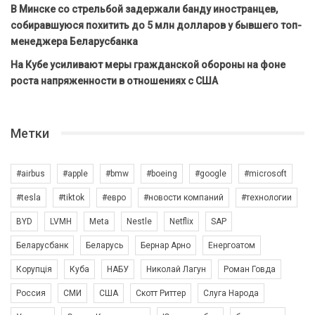
В Минске со стрельбой задержали банду иностранцев,
собиравшуюся похитить до 5 млн долларов у бывшего топ-
менеджера Беларусбанка
На Кубе усиливают меры гражданской обороны на фоне
роста напряженности в отношениях с США
Метки
#airbus
#apple
#bmw
#boeing
#google
#microsoft
#tesla
#tiktok
#евро
#новости компаний
#технологии
BYD
LVMH
Meta
Nestle
Netflix
SAP
Беларусбанк
Беларусь
Бернар Арно
Енергоатом
Корупція
Куба
НАБУ
Николай Лагун
Роман Говда
Россия
СМИ
США
Скотт Риттер
Слуга Народа