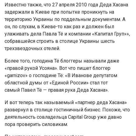
Известно также, что 27 апреля 2010 года Деда Хасана
задержали в Киеве при попытке проникнуть на
территорию Украины по поддельным документам. А
он, по слухам, в Киеве-то как раз и должен был
улаживать дела Павла Тё и компании «Капитал Груп»»,
собравшейся строить в столице Украины шесть
трехзвездочных отелей.
Более того, гоподина Тё блоггеры называли даже
«правой рукой Усояна». Вот что пишет блоггер
«garnizov» о господине Тё: «В Иванове депутатом
областной думы от «Единой России» стал тот
самый Павел Тё — правая рука Деда Хасана».
И вот теперь так называемый «партнер деда Хасана»
развернул в столице гостиничный бизнес. Похоже, что
деятельность совладельца Capital Group уже давно
пора проверить силовикам.