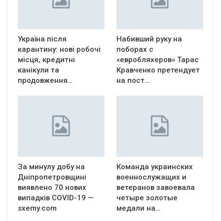
Україна після
Набивший руку на
карантину: нові робочі
поборах с
місця, кредитні
«евробляхеров» Тарас
канікули та
Кравченко претендует
продовження…
на пост…
За минулу добу на
Команда украинских
Дніпропетровщині
военнослужащих и
виявлено 70 нових
ветеранов завоевала
випадків COVID-19 —
четыре золотые
sxemy.com
медали на…