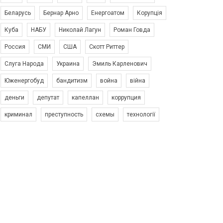
Беларусь
Бернар Арно
Енергоатом
Корупція
Куба
НАБУ
Николай Лагун
Роман Говда
Россия
СМИ
США
Скотт Риттер
Слуга Народа
Украина
Эмиль Карленович
Юженергобуд
бандитизм
война
війна
деньги
депутат
капеллан
коррупция
криминал
преступность
схемы
технології