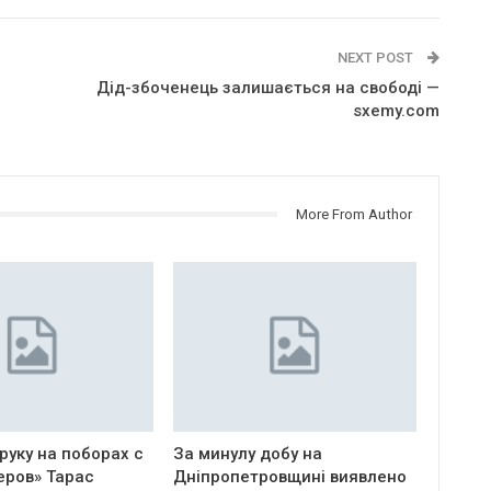
NEXT POST
Дід-збоченець залишається на свободі —
sxemy.com
More From Author
руку на поборах с
За минулу добу на
еров» Тарас
Дніпропетровщині виявлено