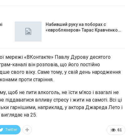
чі
Набивший руку на поборах с
«евробляхеров» Тарас Кравченко…
ої мережі «ВКонтакте» Павлу Дурову десятого
рам-каналі він розповів, що його постійно
дше свого віку. Саме тому, у свій день народження
конами проти старіння.
, щоб не пити алкоголь, не їсти м’ясо і взагалі не
не піддаватися впливу стресу і жити на самоті. Всі ці
ільки гарнішими, наприклад, у актора Джареда Лето і
 виглядає на 25.
Twitter
61