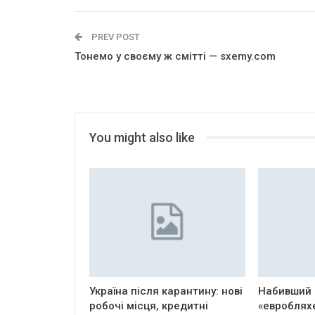
PREV POST
Тонемо у своєму ж смітті — sxemy.com
You might also like
Україна після карантину: нові
Набивший 
робочі місця, кредитні
«евроблях