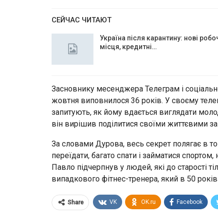
СЕЙЧАС ЧИТАЮТ
Україна після карантину: нові робо
місця, кредитні…
Засновнику месенджера Телеграм і соціальн
жовтня виповнилося 36 років. У своєму телег
запитують, як йому вдається виглядати моло
він вирішив поділитися своїми життєвими за
За словами Дурова, весь секрет полягає в тому
переїдати, багато спати і займатися спортом, 
Павло підчерпнув у людей, які до старості т
випадкового фітнес-тренера, який в 50 років
VK
OK.ru
Facebook
Share