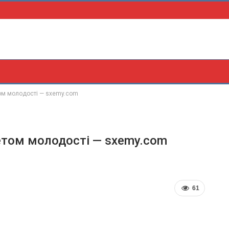
ом молодості — sxemy.com
етом молодості — sxemy.com
61