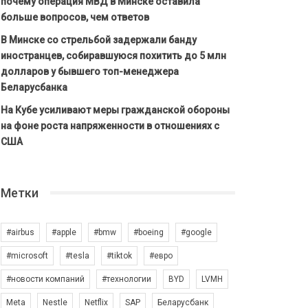
почему операция МВД в Минске оставила
больше вопросов, чем ответов
В Минске со стрельбой задержали банду
иностранцев, собиравшуюся похитить до 5 млн
долларов у бывшего топ-менеджера
Беларусбанка
На Кубе усиливают меры гражданской обороны
на фоне роста напряженности в отношениях с
США
Метки
#airbus
#apple
#bmw
#boeing
#google
#microsoft
#tesla
#tiktok
#евро
#новости компаний
#технологии
BYD
LVMH
Meta
Nestle
Netflix
SAP
Беларусбанк