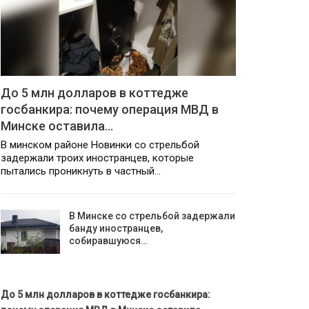
До 5 млн долларов в коттедже
госбанкира: почему операция МВД в
Минске оставила…
В минском районе Новинки со стрельбой
задержали троих иностранцев, которые
пытались проникнуть в частный…
В Минске со стрельбой задержали
банду иностранцев,
собиравшуюся…
До 5 млн долларов в коттедже госбанкира: