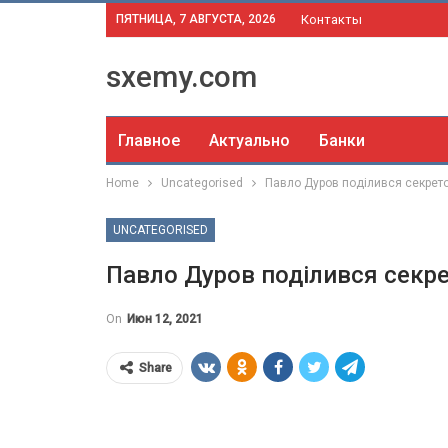
ПЯТНИЦА, 7 АВГУСТА, 2026
Контакты
sxemy.com
Главное
Актуально
Банки
Home
Uncategorised
Павло Дуров поділився секрет
UNCATEGORISED
Павло Дуров поділився секр
On
Июн 12, 2021
Share