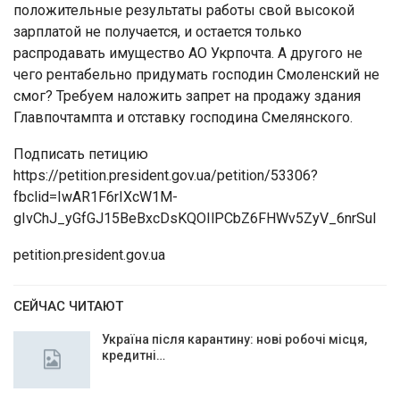
положительные результаты работы свой высокой
зарплатой не получается, и остается только
распродавать имущество АО Укрпочта. А другого не
чего рентабельно придумать господин Смоленский не
смог? Требуем наложить запрет на продажу здания
Главпочтампта и отставку господина Смелянского.
Подписать петицию
https://petition.president.gov.ua/petition/53306?
fbclid=IwAR1F6rIXcW1M-
gIvChJ_yGfGJ15BeBxcDsKQOIlPCbZ6FHWv5ZyV_6nrSuI
petition.president.gov.ua
СЕЙЧАС ЧИТАЮТ
Україна після карантину: нові робочі місця,
кредитні…