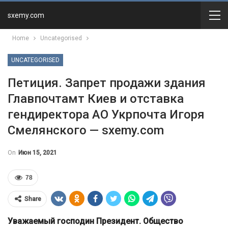
sxemy.com
Home
Uncategorised
UNCATEGORISED
Петиция. Запрет продажи здания
Главпочтамт Киев и отставка
гендиректора АО Укрпочта Игоря
Смелянского — sxemy.com
On
Июн 15, 2021
78
Share
Уважаемый господин Президент. Общество