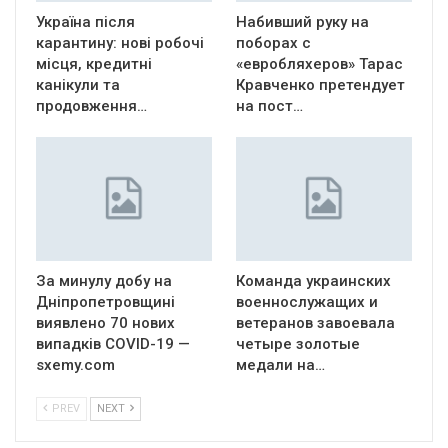
Україна після
Набивший руку на
карантину: нові робочі
поборах с
місця, кредитні
«евробляхеров» Тарас
канікули та
Кравченко претендует
продовження…
на пост…
За минулу добу на
Команда украинских
Дніпропетровщині
военнослужащих и
виявлено 70 нових
ветеранов завоевала
випадків COVID-19 —
четыре золотые
sxemy.com
медали на…
PREV
NEXT