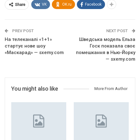
VK
OK.ru
Facebook
Share
PREV POST
NEXT POST
На телеканалі «1+1»
Шведська модель Ельза
стартує нове шоу
Госк показала своє
«Маскарад» — sxemy.com
помешкання в Нью-Йорку
— sxemy.com
You might also like
More From Author