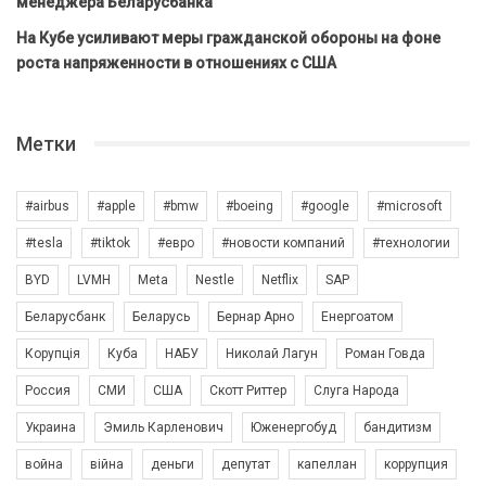
менеджера Беларусбанка
На Кубе усиливают меры гражданской обороны на фоне
роста напряженности в отношениях с США
Метки
#airbus
#apple
#bmw
#boeing
#google
#microsoft
#tesla
#tiktok
#евро
#новости компаний
#технологии
BYD
LVMH
Meta
Nestle
Netflix
SAP
Беларусбанк
Беларусь
Бернар Арно
Енергоатом
Корупція
Куба
НАБУ
Николай Лагун
Роман Говда
Россия
СМИ
США
Скотт Риттер
Слуга Народа
Украина
Эмиль Карленович
Юженергобуд
бандитизм
война
війна
деньги
депутат
капеллан
коррупция