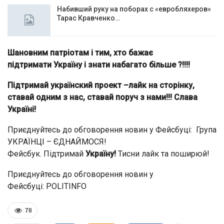
Набивший руку на поборах с «евробляхеров»
Тарас Кравченко…
Шановним патріотам і тим, хто бажає
підтримати Україну і знати набагато більше ?!!!!
Підтримай українский проект –лайк на сторінку,
ставай одним з нас, ставай поруч з нами!!! Слава
Україні!
Приєднуйтесь до обговорення новин у Фейсбуці: Група
УКРАЇНЦІ – ЄДНАЙМОСЯ!
Фейсбук. Підтримай
Україну!
Тисни лайк та поширюй!
Приєднуйтесь до обговорення новин у
Фейсбуці: POLITINFO
78