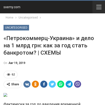
sxemy.com
Home
Uncategorised
UNCATEGORISED
«Петрокоммерц-Украина» и дело
на 1 млрд грн: как за год стать
банкротом? | СХЕМЫ
On
Авг 19, 2019
62
Share
Фактически за год до введения временной