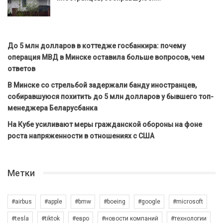
До 5 млн долларов в коттедже госбанкира: почему
операция МВД в Минске оставила больше вопросов, чем
ответов
В Минске со стрельбой задержали банду иностранцев,
собиравшуюся похитить до 5 млн долларов у бывшего топ-
менеджера Беларусбанка
На Кубе усиливают меры гражданской обороны на фоне
роста напряженности в отношениях с США
Метки
#airbus
#apple
#bmw
#boeing
#google
#microsoft
#tesla
#tiktok
#евро
#новости компаний
#технологии