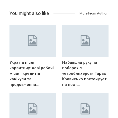
You might also like
More From Author
Україна після
Набивший руку на
карантину: нові робочі
поборах с
місця, кредитні
«евробляхеров» Тарас
канікули та
Кравченко претендует
продовження…
на пост…