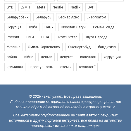
BYD
LVMH
Meta
Nestle
Netflix
SAP
Беларусбанк
Беларусь
Бернар Арно
Енергоатом
Корупція
Куба
НАБУ
Николай Лагун
Роман Говда
Россия
СМИ
США
Скотт Риттер
Слуга Народа
Украина
Эмиль Карленович
Юженергобуд
бандитизм
война
війна
деньги
депутат
капеллан
коррупция
криминал
преступность
схемы
технології
© 2026 - sxemy.com. Все права защищены.
Любое копирование материалов с нашего ресурса разрешается
только с обратной активной ссылкой на страницу статьи.
Все материалы опубликованные на сайте взяты с открытых
источников и других порталов интернета, все права на авторство
принадлежат их законным владельцам.