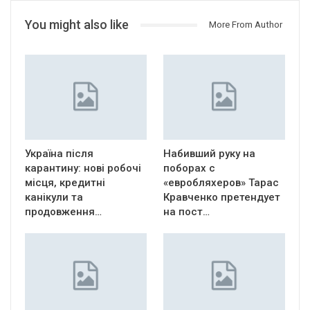
You might also like
More From Author
Україна після
Набивший руку на
карантину: нові робочі
поборах с
місця, кредитні
«евробляхеров» Тарас
канікули та
Кравченко претендует
продовження…
на пост…