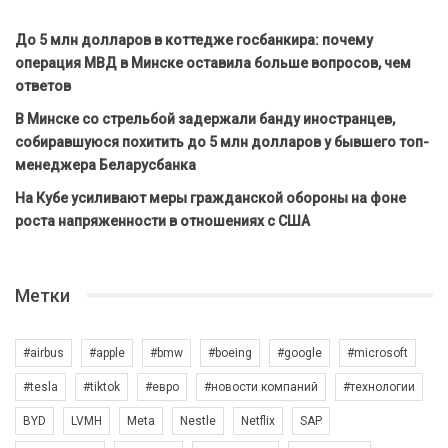
До 5 млн долларов в коттедже госбанкира: почему
операция МВД в Минске оставила больше вопросов, чем
ответов
В Минске со стрельбой задержали банду иностранцев,
собиравшуюся похитить до 5 млн долларов у бывшего топ-
менеджера Беларусбанка
На Кубе усиливают меры гражданской обороны на фоне
роста напряженности в отношениях с США
Метки
#airbus
#apple
#bmw
#boeing
#google
#microsoft
#tesla
#tiktok
#евро
#новости компаний
#технологии
BYD
LVMH
Meta
Nestle
Netflix
SAP