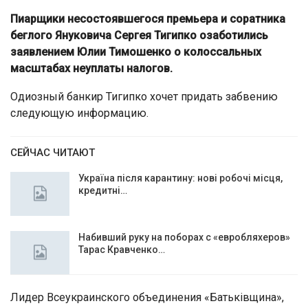
Пиарщики несостоявшегося премьера и соратника
беглого Януковича Сергея Тигипко озаботились
заявлением Юлии Тимошенко о колоссальных
масштабах неуплаты налогов.
Одиозный банкир Тигипко хочет придать забвению
следующую информацию.
СЕЙЧАС ЧИТАЮТ
Україна після карантину: нові робочі місця,
кредитні…
Набивший руку на поборах с «евробляхеров»
Тарас Кравченко…
Лидер Всеукраинского объединения «Батьківщина»,