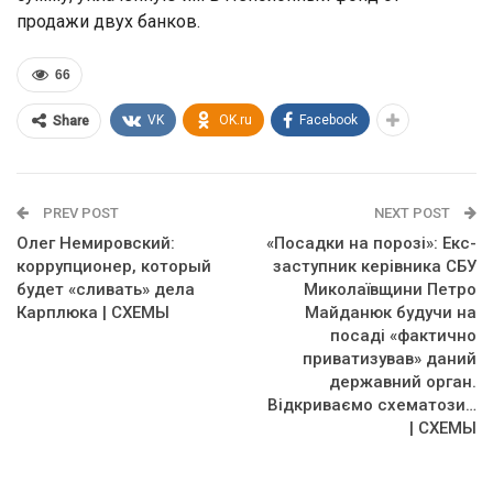
продажи двух банков.
66
VK
OK.ru
Facebook
Share
PREV POST
NEXT POST
Олег Немировский:
«Посадки на порозі»: Екс-
коррупционер, который
заступник керівника СБУ
будет «сливать» дела
Миколаївщини Петро
Карплюка | СХЕМЫ
Майданюк будучи на
посаді «фактично
приватизував» даний
державний орган.
Відкриваємо схематози…
| СХЕМЫ