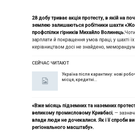
28 добу триває акція протесту, в якій на по
землею залишаються робітники шахти «Жов
профспілки гірників Михайло Волинець.
Чоти
зарплати й покращення умов праці, у шахті ї
керівництвом досі не знайдено, меморандум
СЕЙЧАС ЧИТАЮТ
Україна після карантину: нові робо
місця, кредитні…
«Вже місяць підземних та наземних протесті
великому промисловому Кривбасі
, — зазна
влади люди не дочекалися. Як і її спроби 
регіонального масштабу».