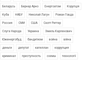
Беларусь
Бернар Арно
Енергоатом
Корупція
Куба
НАБУ
Николай Лагун
Роман Говда
Россия
СМИ
США
Скотт Риттер
Слуга Народа
Украина
Эмиль Карленович
Юженергобуд
бандитизм
война
війна
деньги
депутат
капеллан
коррупция
криминал
преступность
схемы
технології