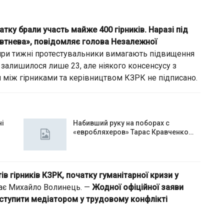
чатку брали участь майже 400 гірників. Наразі під
тнева», повідомляє голова Незалежної
ри тижні протестувальники вимагають підвищення
х залишилося лише 23, але ніякого консенсусу з
 між гірниками та керівництвом КЗРК не підписано.
чі
Набивший руку на поборах с
«евробляхеров» Тарас Кравченко…
в гірників КЗРК, початку гуманітарної кризи у
чає Михайло Волинець. —
Жодної офіційної заяви
виступити медіатором у трудовому конфлікті