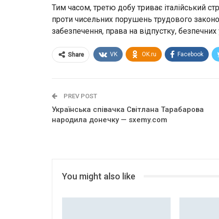
Тим часом, третю добу триває італійський с
проти чисельних порушень трудового законод
забезпечення, права на відпустку, безпечних 
VK
OK.ru
Facebook
Share
PREV POST
Українська співачка Світлана Тарабарова
народила донечку — sxemy.com
You might also like