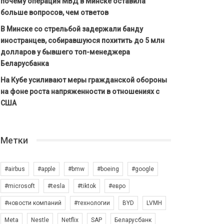
почему операция МВД в Минске оставила
больше вопросов, чем ответов
В Минске со стрельбой задержали банду
иностранцев, собиравшуюся похитить до 5 млн
долларов у бывшего топ-менеджера
Беларусбанка
На Кубе усиливают меры гражданской обороны
на фоне роста напряженности в отношениях с
США
Метки
#airbus
#apple
#bmw
#boeing
#google
#microsoft
#tesla
#tiktok
#евро
#новости компаний
#технологии
BYD
LVMH
Meta
Nestle
Netflix
SAP
Беларусбанк