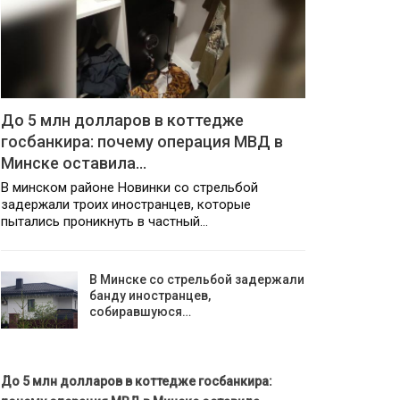
До 5 млн долларов в коттедже
госбанкира: почему операция МВД в
Минске оставила…
В минском районе Новинки со стрельбой
задержали троих иностранцев, которые
пытались проникнуть в частный…
В Минске со стрельбой задержали
банду иностранцев,
собиравшуюся…
До 5 млн долларов в коттедже госбанкира: