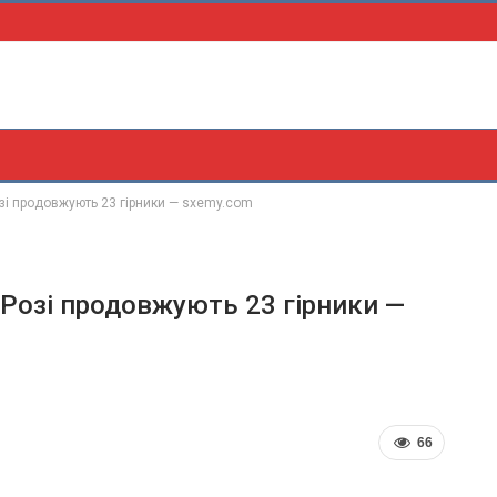
зі продовжують 23 гірники — sxemy.com
Розі продовжують 23 гірники —
66