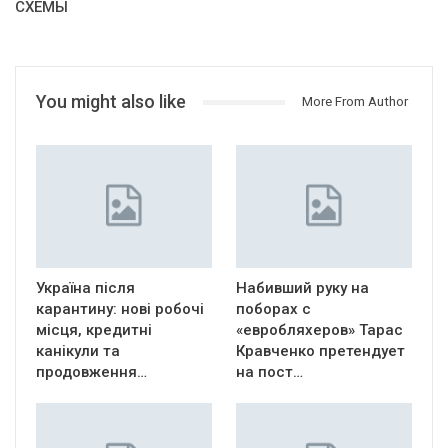
СХЕМЫ
You might also like
More From Author
Україна після
Набивший руку на
карантину: нові робочі
поборах с
місця, кредитні
«евробляхеров» Тарас
канікули та
Кравченко претендует
продовження…
на пост…