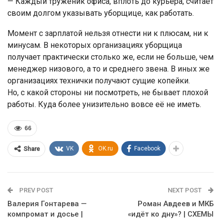
— Каждый труженик офиса, вплоть до курьера, считает
своим долгом указывать уборщице, как работать.
Момент с зарплатой нельзя отнести ни к плюсам, ни к
минусам. В некоторых организациях уборщица
получает практически столько же, если не больше, чем
менеджер низового, а то и среднего звена. В иных же
организациях технички получают сущие копейки.
Но, с какой стороны ни посмотреть, не бывает плохой
работы. Куда более унизительно вовсе её не иметь.
66
VK
OK.ru
Facebook
Share
PREV POST
NEXT POST
Валерия Гонтарева —
Роман Авдеев и МКБ
компромат и досье |
«идёт ко дну»? | СХЕМЫ