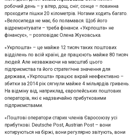
робочий день – у вітер, дощ, сніг, сонце – повинна
проходити пішки 20 кілометрів. Ногами ходить багато.
«Велосипеда не має, бо поламався. Щоб його
відремонтувати – треба фінанси. «Укрпошта» не
фінансує», – розповідає Олена Жуковська.
«Укрпошта» – це майже 12 тисяч таких поштових
відділень по всій країні, де працюють майже 80 тисяч
людей. Але незважаючи на масштаб цього
підприємства та його стратегічне значення для
держави, «Укрпошта» працює вкрай неефективно –
збитки за 2014 рік сягнули майже 4 мільярдів гривень.
На відміну від, наприклад, європейських поштових
операторів, які є надзвичайно прибутковими
підприємствами.
«Поштові оператори старих членів Євросоюзу усі
прибуткові. Deutsche Post, Austrian Post – вони
котируються на біржі, вони регулярно звітують, вони