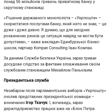
понад 56 мільйонів гривень приватному банку у
скрутному становищі.
«Рішення державного монополіста – «Укрпошти» –
скористатися послугами банку, який ніхто не знає, – це
дуже і дуже дивно. Я думаю, що для західних
розвинених ринків це ситуація навряд чи могла бути
допустима», – каже викладач Единбурзької бізнес-
школи, партнер Kompan Consulting Іван Компан.
За даними Служби безпеки України, зараз триває
досудове слідство за фактами зловживання своїм
службовим становищем Михайлом Паньківим.
Президентська служба
Незабаром після парламентських виборів «Укрпошту»
очолив представник президентської команди –
вінничанин
Ігор Ткачук
. І, вочевидь, зараз
держпідприємство працює вже на «Блок Петра