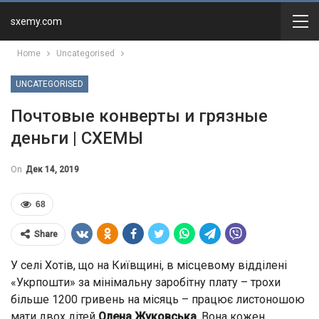
sxemy.com
Home
Uncategorised
UNCATEGORISED
Почтовые конверты и грязные
деньги | СХЕМЫ
On
Дек 14, 2019
68
Share
У селі Хотів, що на Київщині, в місцевому відділені
«Укрпошти» за мінімальну заробітну плату – трохи
більше 1200 гривень на місяць – працює листоношою
мати двох дітей
Олена Жуковська
. Вона кожен