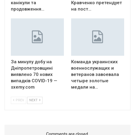
канікули та
Кравченко претендует
продовження…
на пост…
За минулу добу на
Команда украинских
Дніпропетровщині
военнослужащих и
виявлено 70 нових
ветеранов завоевала
випадків COVID-19 —
четыре золотые
sxemy.com
медали на…
PREV
NEXT
Comments are closed.