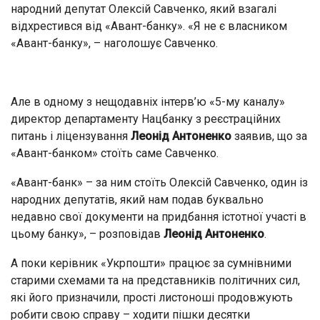
народний депутат Олексій Савченко, який взагалі
відхрестився від «Авант-банку». «Я не є власником
«Авант-банку», – наголошує Савченко.
Але в одному з нещодавніх інтерв’ю «5-му каналу»
директор департаменту Нацбанку з реєстраційних
питань і ліцензування
Леонід Антоненко
заявив, що за
«Авант-банком» стоїть саме Савченко.
«Авант-банк» – за ним стоїть Олексій Савченко, один із
народних депутатів, який нам подав буквально
недавно свої документи на придбання істотної участі в
цьому банку», – розповідав
Леонід Антоненко
.
А поки керівник «Укрпошти» працює за сумнівними
старими схемами та на представників політичних сил,
які його призначили, прості листоноші продовжують
робити свою справу – ходити пішки десятки