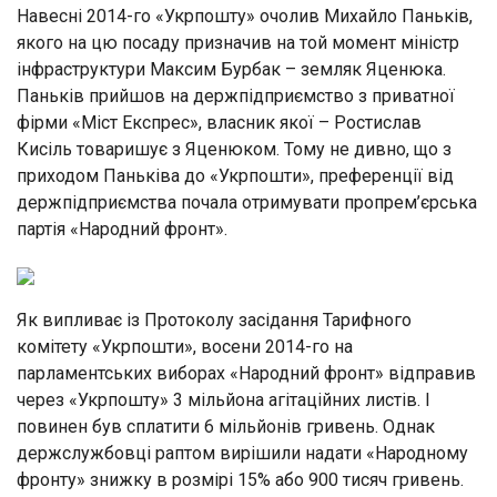
Навесні 2014-го «Укрпошту» очолив Михайло Паньків,
якого на цю посаду призначив на той момент міністр
інфраструктури Максим Бурбак – земляк Яценюка.
Паньків прийшов на держпідприємство з приватної
фірми «Міст Експрес», власник якої – Ростислав
Кисіль товаришує з Яценюком. Тому не дивно, що з
приходом Паньківа до «Укрпошти», преференції від
держпідприємства почала отримувати пропрем’єрська
партія «Народний фронт».
Як випливає із Протоколу засідання Тарифного
комітету «Укрпошти», восени 2014-го на
парламентських виборах «Народний фронт» відправив
через «Укрпошту» 3 мільйона агітаційних листів. І
повинен був сплатити 6 мільйонів гривень. Однак
держслужбовці раптом вирішили надати «Народному
фронту» знижку в розмірі 15% або 900 тисяч гривень.