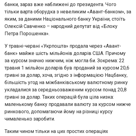
банки, зараз вже наближені до президента. Чого
тільки варта оборудка з невеликим «Авант-банком», за
яким, за даними Національного банку України, стоїть
Олексій Савченко – народний депутат від «Блоку
Петра Порошенка».
У травні-червні «Укрпошта» продала через «Авант-
банк» майже шість мільйонів доларів США. Причому
за курсом значно нижчим, ніж могла би. Зокрема: 22
травня 1 мільйон доларів був проданий за курсом 20,6
гривні за долар, хоча, згідно з інформацією Нацбанку,
більшість угод на міжбанківському валютному ринку
укладалися за середньозваженим курсом понад 20,8
гривні за долар. Таких операцій була ціла низка:
маленькому банку продавали валюту за курсом нижче
ринкового, допомагаючи йому на різниці курсу
чималенько заробити.
Таким чином тільки на цих простих операціях