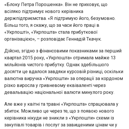
«Блоку Петра Порошенка». Він не приховує, що
всіляко підтримує нового керівника
держпідприємства. «Я підтримую його, безумовно.
Більш того, я скажу, що за часи його праці в
«Укрпошті», «Укрпошта» стала прибуткової
організацією», – розповідає Геннадій Ткачук.
Дійсно, згідно з фінансовими показниками за перший
квартал 2015 року, «Укрпошта» отримала майже 13
мільйонів чистого прибутку. Однак здебільшого
досягти це вдалося завдяки курсовій різниці, оскільки
валютна виручка «Укрпошти» за операції за кордоном
різко виросла у гривневому еквіваленті через
девальвацію національної валюти минулого року.
Але вже у квітні та травні «Укрпошта» спрацювала у
збиток. Можливо це через те, що з появою нового
керівника нікуди не зникли з «Укрпошти» схеми із
закупівлі товарів і послуг за завищеними цінам чи у