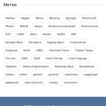
Метки
#airbus
#apple
#bmw
#boeing
#google
#microsoft
#tesla
#tiktok
#евро
#новости компаний
#технологии
BYD
LVMH
Meta
Nestle
Netflix
SAP
Беларусбанк
Беларусь
Бернар Арно
Енергоатом
Корупція
Куба
НАБУ
Николай Лагун
Роман Говда
Россия
СМИ
США
Скотт Риттер
Слуга Народа
Украина
Эмиль Карленович
Юженергобуд
бандитизм
война
війна
деньги
депутат
капеллан
коррупция
криминал
преступность
схемы
технології