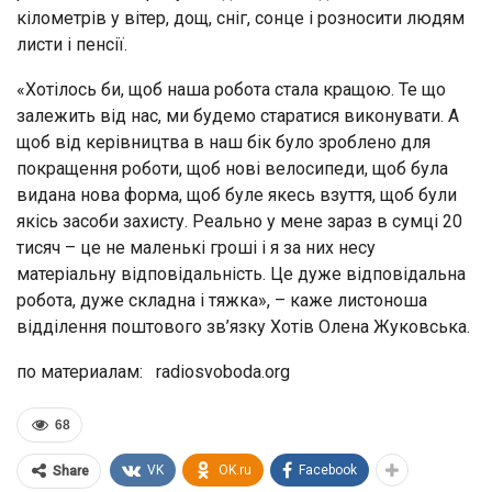
кілометрів у вітер, дощ, сніг, сонце і розносити людям
листи і пенсії.
«Хотілось би, щоб наша робота стала кращою. Те що
залежить від нас, ми будемо старатися виконувати. А
щоб від керівництва в наш бік було зроблено для
покращення роботи, щоб нові велосипеди, щоб була
видана нова форма, щоб буле якесь взуття, щоб були
якісь засоби захисту. Реально у мене зараз в сумці 20
тисяч – це не маленькі гроші і я за них несу
матеріальну відповідальність. Це дуже відповідальна
робота, дуже складна і тяжка», – каже листоноша
відділення поштового зв’язку Хотів Олена Жуковська.
по материалам: radiosvoboda.org
68
VK
OK.ru
Facebook
Share