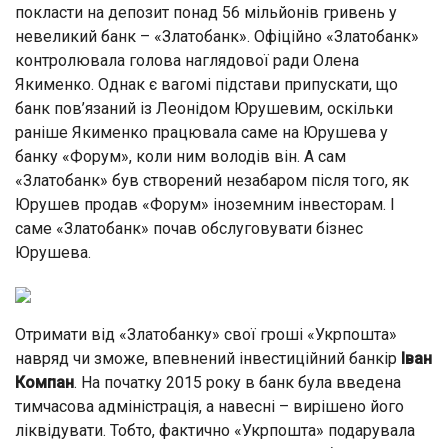
покласти на депозит понад 56 мільйонів гривень у
невеликий банк – «Златобанк». Офіційно «Златобанк»
контролювала голова наглядової ради Олена
Якименко. Однак є вагомі підстави припускати, що
банк пов’язаний із Леонідом Юрушевим, оскільки
раніше Якименко працювала саме на Юрушева у
банку «Форум», коли ним володів він. А сам
«Златобанк» був створений незабаром після того, як
Юрушев продав «Форум» іноземним інвесторам. І
саме «Златобанк» почав обслуговувати бізнес
Юрушева.
Отримати від «Златобанку» свої гроші «Укрпошта»
навряд чи зможе, впевнений інвестиційний банкір
Іван
Компан
. На початку 2015 року в банк була введена
тимчасова адміністрація, а навесні – вирішено його
ліквідувати. Тобто, фактично «Укрпошта» подарувала