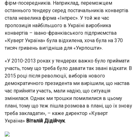
фірм-посередників. Наприклад, переможцем
останнього тендеру серед постачальників конвертів
стала невелика фірма «Інпрес». У той же час
пропозиція найбільшого в Україні виробника
конвертів – івано-франківського підприємства
«Куверт Україна» була відхилена, хоча була на 370
тисяч гривень вигідніша для «Укрпошти».
«У 2010-2013 роках у тендерах важко було приймати
участь, тому що треба було давати так звані відкати. В
2015 році після революції, виборів нового
демократичного президента ми вирішили, що настав
час прийняти участь, мали надію, що ситуація
змінилася. Однак ми трошки помилилися в цьому
плані, тому що теж пішла розмова в плані, що їх знову
треба закладати», – каже директор «Куверт
Україна»
Віталій Дідійчук
.