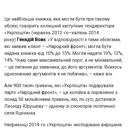
Це найбільша знижка, яка могла бути при такому
обсязі, говорить колишній заступник гендиректора
«Укрпошти» (червень 2012-го–квітень 2014
року)
Генадій Вовк
. «У відповідності з тими обсягами,
які заявив клієнт – «Народний фронт», могла бути
надана знижка від 10% до 15%. Могли надати 10%, 12%,
14%. Чому саме максимальний поріг, а не мінімальний,
– це питання до заявника, до його аргументів. Якихось
однозначних аргументів я не побачив», – каже він.
Але 900 тисяч гривень, які «Укрпошта» подарувала
партії «Народний фронт», – це копійки в порівнянні з
понад 56 мільйонами гривень, які, по суті, дісталися
Леоніду Юрушеву – одному зі спонсорів політичної
сили Яценюка.
Наприкінці 2014-го «Укрпошта» несподівано вирішила