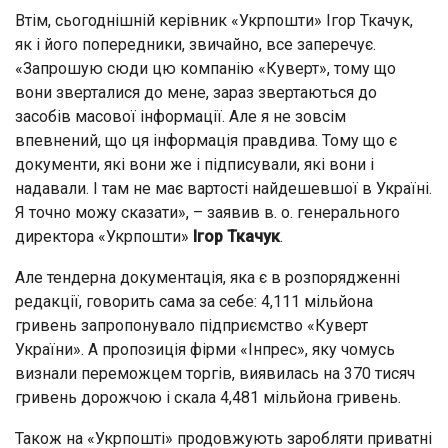
Втім, сьогоднішній керівник «Укрпошти» Ігор Ткачук,
як і його попередники, звичайно, все заперечує.
«Запрошую сюди цю компанію «Куверт», тому що
вони зверталися до мене, зараз звертаються до
засобів масової інформації. Але я не зовсім
впевнений, що ця інформація правдива. Тому що є
документи, які вони же і підписували, які вони і
надавали. І там не має вартості найдешевшої в Україні.
Я точно можу сказати», – заявив в. о. генерального
директора «Укрпошти»
Ігор Ткачук
.
Але тендерна документація, яка є в розпорядженні
редакції, говорить сама за себе: 4,111 мільйона
гривень запропонувало підприємство «Куверт
України». А пропозиція фірми «Інпрес», яку чомусь
визнали переможцем торгів, виявилась на 370 тисяч
гривень дорожчою і скала 4,481 мільйона гривень.
Також на «Укрпошті» продовжують заробляти приватні