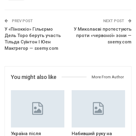
PREV POST
NEXT POST
У «Піноккіо» Гільєрмо
У Миколаєві протестують
Дель Торо беруть участь
проти «червоної» зони —
Тільда Суїнтон І Юен
sxemy.com
Макгрегор — sxemy.com
You might also like
More From Author
Україна після
Набивший руку на