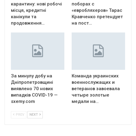
карантину: нові робочі
поборах с
місця, кредитні
«евробляхеров» Тарас
канікули та
Кравченко претендует
продовження…
на пост…
За минулу добу на
Команда украинских
Дніпропетровщині
военнослужащих и
виявлено 70 нових
ветеранов завоевала
випадків COVID-19 —
четыре золотые
sxemy.com
медали на…
PREV
NEXT