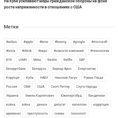
На Кубе усиливают меры гражданской обороны на фоне
роста напряженности в отношениях с США
Метки
#airbus
#apple
#bmw
#boeing
#google
#microsoft
#tesla
#tiktok
#евро
#новости компаний
#технологии
BYD
LVMH
Meta
Nestle
Netflix
SAP
Беларусбанк
Беларусь
Бернар Арно
Енергоатом
Корупція
Куба
НАБУ
Николай Лагун
Роман Говда
Россия
СМИ
США
Скотт Риттер
Слуга Народа
Украина
Эмиль Карленович
Юженергобуд
бандитизм
война
війна
деньги
депутат
капеллан
коррупция
криминал
преступность
схемы
технології