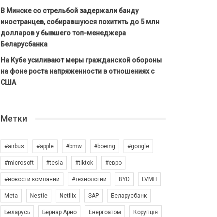
В Минске со стрельбой задержали банду
иностранцев, собиравшуюся похитить до 5 млн
долларов у бывшего топ-менеджера
Беларусбанка
На Кубе усиливают меры гражданской обороны
на фоне роста напряженности в отношениях с
США
Метки
#airbus
#apple
#bmw
#boeing
#google
#microsoft
#tesla
#tiktok
#евро
#новости компаний
#технологии
BYD
LVMH
Meta
Nestle
Netflix
SAP
Беларусбанк
Беларусь
Бернар Арно
Енергоатом
Корупція