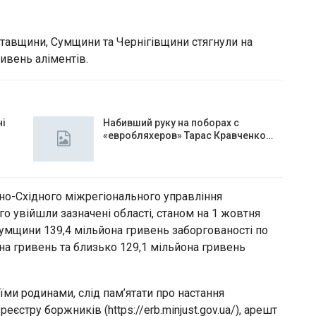
тавщини, Сумщини та Чернігівщини стягнули на
ривень аліментів.
чі
Набивший руку на поборах с
«евробляхеров» Тарас Кравченко…
чно-Східного міжрегіонального управління
ого увійшли зазначені області, станом на 1 жовтня
Сумщини 139,4 мільйона гривень заборгованості по
на гривень та близько 129,1 мільйона гривень
їми родинами, слід пам’ятати про настання
єстру боржників (https://erb.minjust.gov.ua/), арешт