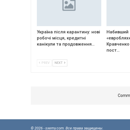
Україна після карантину: нові
Набивший 
робочі місця, кредитні
«евроблях
канікули та продовження…
Кравченко
пост…
PREV
NEXT
Comme
© 2026 - sxemy.com. Все права защищены.