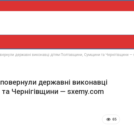
овернули державні виконавці дітям Полтавщини, Сумщини та Чернігівщини —
 повернули державні виконавці
та Чернігівщини — sxemy.com
65