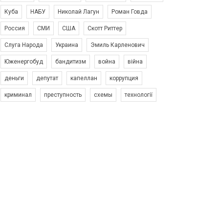
Куба
НАБУ
Николай Лагун
Роман Говда
Россия
СМИ
США
Скотт Риттер
Слуга Народа
Украина
Эмиль Карленович
Юженергобуд
бандитизм
война
війна
деньги
депутат
капеллан
коррупция
криминал
преступность
схемы
технології