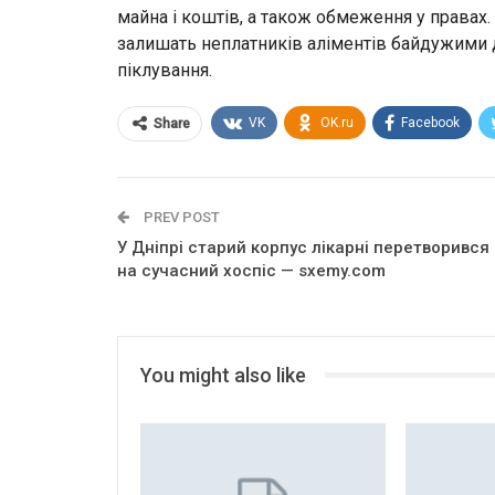
майна і коштів, а також обмеження у правах.
залишать неплатників аліментів байдужими д
піклування.
VK
OK.ru
Facebook
Share
PREV POST
У Дніпрі старий корпус лікарні перетворився
на сучасний хоспіс — sxemy.com
You might also like