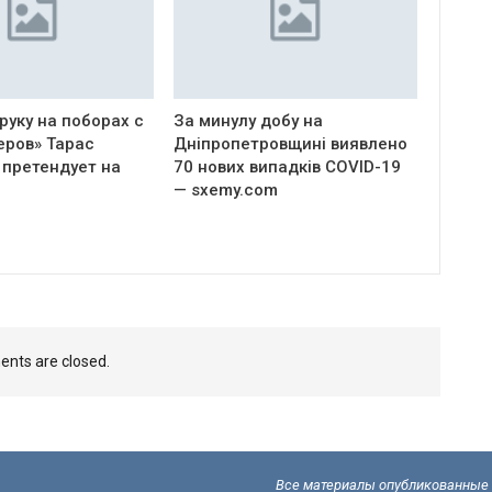
руку на поборах с
За минулу добу на
еров» Тарас
Дніпропетровщині виявлено
 претендует на
70 нових випадків COVID-19
— sxemy.com
nts are closed.
Все материалы опубликованные н