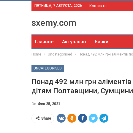
ПЯТНИЦА, 7 АВГУСТА, 2026
Контакты
sxemy.com
Главное
Актуально
Банки
Home
Uncategorised
Понад 492 млн грн аліментів п
UNCATEGORISED
Понад 492 млн грн аліментів
дітям Полтавщини, Сумщини 
On
Фев 25, 2021
Share