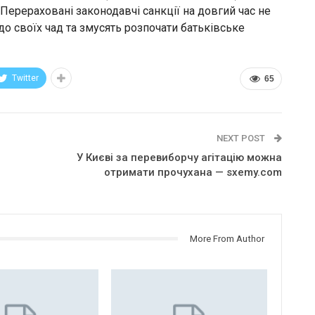
 Перераховані законодавчі санкції на довгий час не
о своїх чад та змусять розпочати батьківське
Twitter
65
NEXT POST
У Києві за перевиборчу агітацію можна
отримати прочухана — sxemy.com
More From Author