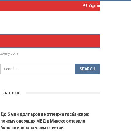
Sign in
 sxemy.com
Главное
До 5 млн долларов в коттедже госбанкира:
почему операция МВД в Минске оставила
больше вопросов, чем ответов