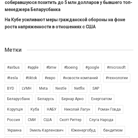
собиравшуюся похитить до 5 млн долларов у бывшего топ-
менеджера Беларусбанка
На Кубе усиливают меры гражданской обороны на фоне
роста напряженности в отношениях с США
Метки
#airbus
#apple
#bmw
#boeing
#google
#microsoft
#tesla
#tiktok
#евро
#новости компаний
#технологии
BYD
LVMH
Meta
Nestle
Netflix
SAP
Беларусбанк
Беларусь
Бернар Арно
Енергоатом
Корупція
Куба
НАБУ
Николай Лагун
Роман Говда
Россия
СМИ
США
Скотт Риттер
Слуга Народа
Украина
Эмиль Карленович
Юженергобуд
бандитизм