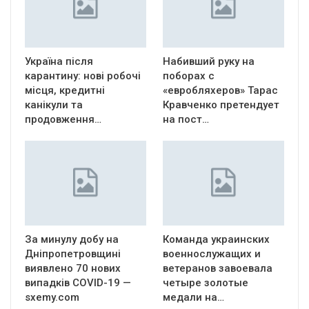
Україна після
Набивший руку на
карантину: нові робочі
поборах с
місця, кредитні
«евробляхеров» Тарас
канікули та
Кравченко претендует
продовження…
на пост…
За минулу добу на
Команда украинских
Дніпропетровщині
военнослужащих и
виявлено 70 нових
ветеранов завоевала
випадків COVID-19 —
четыре золотые
sxemy.com
медали на…