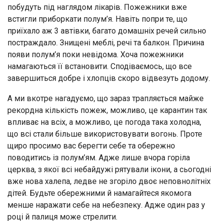
побудуть під наглядом лікарів. Пожежники вже
встигли приборкати полум’я. Навіть попри те, що
приїхало аж 3 автівки, багато домашніх речей сильно
постраждало. Знищені меблі, речі та балкон. Причина
появи полум’я поки невідома. Хоча пожежники
намагаються її встановити. Сподіваємось, що все
завершиться добре і хлопців скоро відвезуть додому.
А ми вкотре нагадуємо, що зараз трапляється майже
рекордна кількість пожеж, можливо, це карантин так
впливає на всіх, а можливо, це погода така холодна,
що всі стали більше використовувати вогонь. Проте
щиро просимо вас берегти себе та обережно
поводитись із полум’ям. Адже лише вчора горіла
церква, з якої всі небайдужі рятували ікони, а сьогодні
вже нова халепа, ледве не згоріло двоє неповнолітніх
дітей. Будьте обережними й намагайтеся якомога
менше наражати себе на небезпеку. Адже один раз у
році й палиця може стрелити.