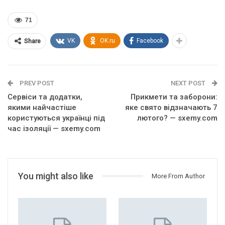
71
VK
OK.ru
Facebook
Share
PREV POST
NEXT POST
Сервіси та додатки,
Прикмети та заборони:
якими найчастіше
яке свято відзначають 7
користуються українці під
лютого? — sxemy.com
час ізоляції — sxemy.com
You might also like
More From Author