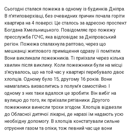
Сьогодні сталася пожежа в одному із будинків Дніпра.
В п’ятиповерхівці, без очевидних причин почала горіти
квартира на 4 поверсі. Це сталось за адресою проспект
Богдана Хмельницького. Повідомляє про пожежу
пресслужба ГСЧС, яка відповідає за Дніпровський
регіон. Пожежа спалахнула раптово, через що
мешканці житлового приміщення одразу її помітили.
Вони викликали пожежників. Ті приїхали через кілька
хвилин після виклику. Коли пожежники були на місці
з’ясувалось, що на той час у квартирі перебувало двоє
хлопців. Одному було 15, другому 16 років. Вони
намагались визволитись з полум’я самостійно. І
одному з них таки вдалося це зробити. Він вибіг на
вулицю до того, як приїхали рятівники. Другого
пожежники винесли трохи згодом. Хлопців відвезли
до Обласної дитячої лікарні, де наразі їм надають усю
необхідну допомогу. В хлопців констатували сильне
отруєння газом та опіки, тож певний час ще вони