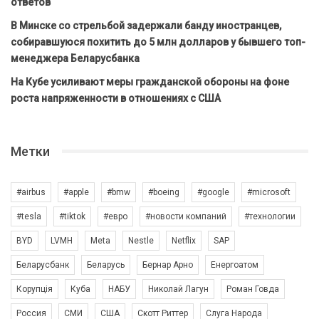
ответов
В Минске со стрельбой задержали банду иностранцев,
собиравшуюся похитить до 5 млн долларов у бывшего топ-
менеджера Беларусбанка
На Кубе усиливают меры гражданской обороны на фоне
роста напряженности в отношениях с США
Метки
#airbus
#apple
#bmw
#boeing
#google
#microsoft
#tesla
#tiktok
#евро
#новости компаний
#технологии
BYD
LVMH
Meta
Nestle
Netflix
SAP
Беларусбанк
Беларусь
Бернар Арно
Енергоатом
Корупція
Куба
НАБУ
Николай Лагун
Роман Говда
Россия
СМИ
США
Скотт Риттер
Слуга Народа