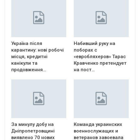
Україна після
Набивший руку на
карантину: нові робочі
поборах с
місця, кредитні
«евробляхеров» Тарас
канікули та
Кравченко претендует
продовження…
на пост…
За минулу добу на
Команда украинских
Дніпропетровщині
военнослужащих и
виявлено 70 нових
ветеранов завоевала