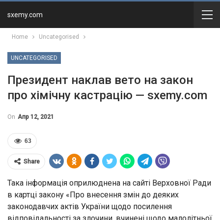
sxemy.com
Home
Uncategorised
UNCATEGORISED
Президент наклав вето на закон
про хімічну кастрацію — sxemy.com
On
Апр 12, 2021
63
Share
Така інформація оприлюднена на сайті Верховної Ради
в картці закону «Про внесення змін до деяких
законодавчих актів України щодо посилення
відповідальності за злочини, вчинені щодо малолітньої