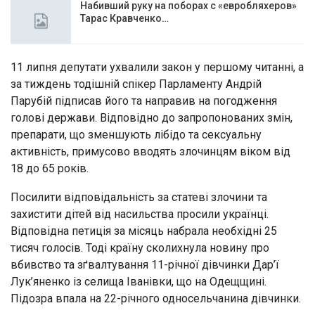
Набивший руку на поборах с «евробляхеров»
Тарас Кравченко…
11 липня депутати ухвалили закон у першому читанні, а
за тиждень тодішній спікер Парламенту Андрій
Парубій підписав його та направив на погодження
голові держави. Відповідно до запропонованих змін,
препарати, що зменшують лібідо та сексуальну
активність, примусово вводять злочинцям віком від
18 до 65 років.
Посилити відповідальність за статеві злочини та
захистити дітей від насильства просили українці.
Відповідна петиція за місяць набрала необхідні 25
тисяч голосів. Тоді країну сколихнула новину про
вбивство та зґвалтування 11-річної дівчинки Дар’ї
Лук’яненко із селища Іванівки, що на Одещщині.
Підозра впала на 22-річного односельчанина дівчинки.