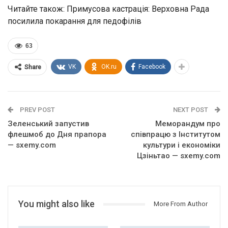
Читайте також: Примусова кастрація: Верховна Рада
посилила покарання для педофілів
63
VK
OK.ru
Facebook
Share
PREV POST
NEXT POST
Зеленський запустив
Меморандум про
флешмоб до Дня прапора
співпрацю з Інститутом
— sxemy.com
культури і економіки
Цзіньтао — sxemy.com
You might also like
More From Author