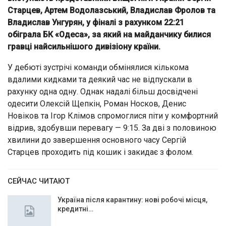
Старцев, Артем Водолазський, Владислав Фролов та
Владислав Унгурян, у фіналі з рахунком 22:21
обіграла БК «Одеса», за який на майданчику билися
гравці найсильнішого дивізіону країни.
У дебюті зустрічі команди обмінялися кількома
вдалими кидками та деякий час не відпускали в
рахунку одна одну. Однак надалі більш досвідчені
одесити Олексій Щепкін, Роман Носков, Денис
Новіков та Ігор Клімов спромоглися піти у комфортний
відрив, здобувши перевагу — 9:15. За дві з половиною
хвилини до завершення основного часу Сергій
Старцев проходить під кошик і закидає з фолом.
СЕЙЧАС ЧИТАЮТ
Україна після карантину: нові робочі місця,
кредитні…