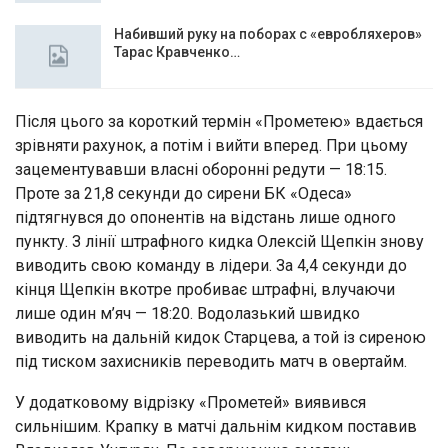
Набивший руку на поборах с «евробляхеров»
Тарас Кравченко…
Після цього за короткий термін «Прометею» вдається
зрівняти рахунок, а потім і вийти вперед. При цьому
зацементувавши власні оборонні редути — 18:15.
Проте за 21,8 секунди до сирени БК «Одеса»
підтягнувся до опонентів на відстань лише одного
пункту. З лінії штрафного кидка Олексій Щепкін знову
виводить свою команду в лідери. За 4,4 секунди до
кінця Щепкін вкотре пробиває штрафні, влучаючи
лише один м’яч — 18:20. Водолазький швидко
виводить на дальній кидок Старцева, а той із сиреною
під тиском захисників переводить матч в овертайм.
У додатковому відрізку «Прометей» виявився
сильнішим. Крапку в матчі дальнім кидком поставив