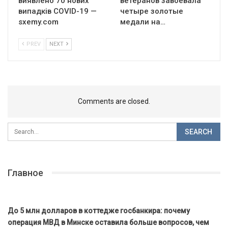
виявлено 70 нових
ветеранов завоевала
випадків COVID-19 —
четыре золотые
sxemy.com
медали на…
PREV
NEXT
Comments are closed.
Главное
До 5 млн долларов в коттедже госбанкира: почему
операция МВД в Минске оставила больше вопросов, чем