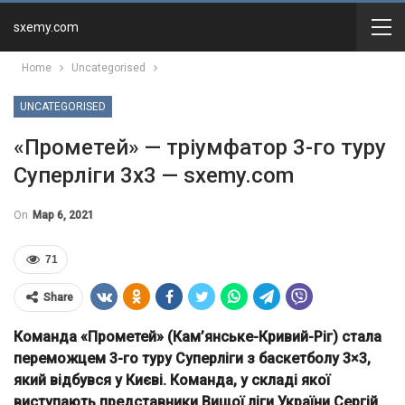
sxemy.com
Home
Uncategorised
UNCATEGORISED
«Прометей» — тріумфатор 3-го туру
Суперліги 3х3 — sxemy.com
On
Мар 6, 2021
71
Share
Команда «Прометей» (Кам’янське-Кривий-Ріг) стала
переможцем 3-го туру Суперліги з баскетболу 3×3,
який відбувся у Києві. Команда, у складі якої
виступають представники Вищої ліги України Сергій