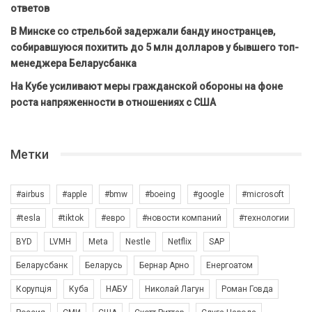
ответов
В Минске со стрельбой задержали банду иностранцев,
собиравшуюся похитить до 5 млн долларов у бывшего топ-
менеджера Беларусбанка
На Кубе усиливают меры гражданской обороны на фоне
роста напряженности в отношениях с США
Метки
#airbus
#apple
#bmw
#boeing
#google
#microsoft
#tesla
#tiktok
#евро
#новости компаний
#технологии
BYD
LVMH
Meta
Nestle
Netflix
SAP
Беларусбанк
Беларусь
Бернар Арно
Енергоатом
Корупція
Куба
НАБУ
Николай Лагун
Роман Говда