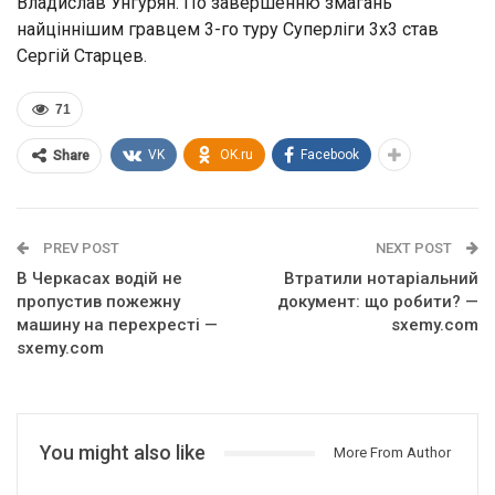
Владислав Унгурян. По завершенню змагань
найціннішим гравцем 3-го туру Суперліги 3х3 став
Сергій Старцев.
71
VK
OK.ru
Facebook
Share
PREV POST
NEXT POST
В Черкасах водій не
Втратили нотаріальний
пропустив пожежну
документ: що робити? —
машину на перехресті —
sxemy.com
sxemy.com
You might also like
More From Author