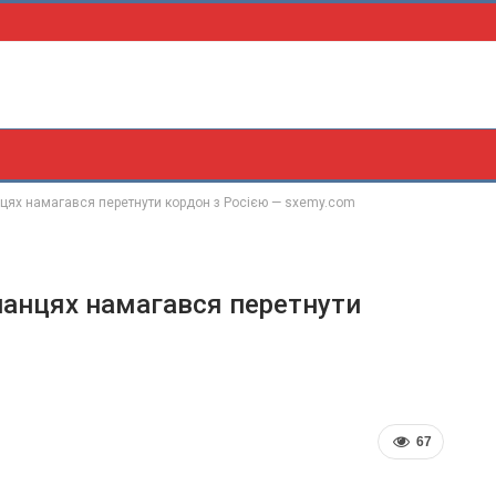
анцях намагався перетнути кордон з Росією — sxemy.com
опанцях намагався перетнути
67