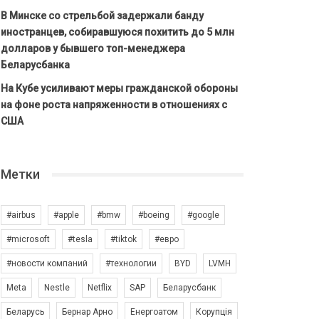
В Минске со стрельбой задержали банду
иностранцев, собиравшуюся похитить до 5 млн
долларов у бывшего топ-менеджера
Беларусбанка
На Кубе усиливают меры гражданской обороны
на фоне роста напряженности в отношениях с
США
Метки
#airbus
#apple
#bmw
#boeing
#google
#microsoft
#tesla
#tiktok
#евро
#новости компаний
#технологии
BYD
LVMH
Meta
Nestle
Netflix
SAP
Беларусбанк
Беларусь
Бернар Арно
Енергоатом
Корупція