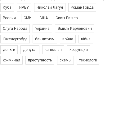
Куба
НАБУ
Николай Лагун
Роман Говда
Россия
СМИ
США
Скотт Риттер
Слуга Народа
Украина
Эмиль Карленович
Юженергобуд
бандитизм
война
війна
деньги
депутат
капеллан
коррупция
криминал
преступность
схемы
технології