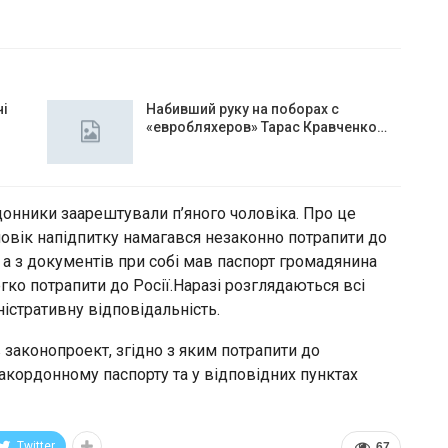
чі
Набивший руку на поборах с
«евробляхеров» Тарас Кравченко…
донники заарештували п’яного чоловіка. Про це
овік напідпитку намагався незаконно потрапити до
х, а з документів при собі мав паспорт громадянина
легко потрапити до Росії.Наразі розглядаються всі
ністративну відповідальність.
 законопроект, згідно з яким потрапити до
кордонному паспорту та у відповідних пунктах
Twitter
67