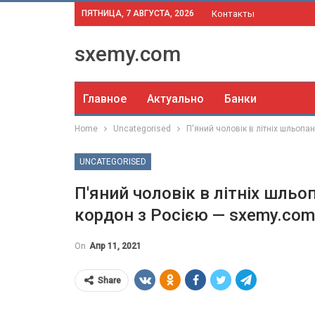
ПЯТНИЦА, 7 АВГУСТА, 2026
Контакты
sxemy.com
Главное
Актуально
Банки
Home
Uncategorised
П'яний чоловік в літніх шльоп
UNCATEGORISED
П'яний чоловік в літніх шль
кордон з Росією — sxemy.com
On
Апр 11, 2021
Share