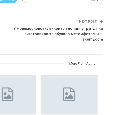
NEXT POST
У Новомосковську викрито злочинну групу, яка
виготовляла та збувала метамфетамін —
sxemy.com
More From Author