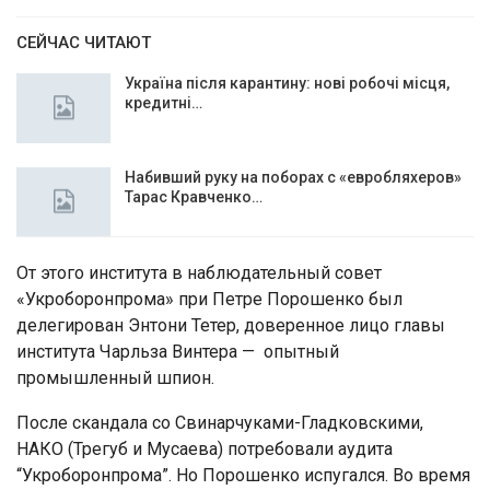
СЕЙЧАС ЧИТАЮТ
Україна після карантину: нові робочі місця,
кредитні…
Набивший руку на поборах с «евробляхеров»
Тарас Кравченко…
От этого института в наблюдательный совет
«Укроборонпрома» при Петре Порошенко был
делегирован Энтони Тетер, доверенное лицо главы
института Чарльза Винтера — опытный
промышленный шпион.
После скандала со Свинарчуками-Гладковскими,
НАКО (Трегуб и Мусаева) потребовали аудита
“Укроборонпрома”. Но Порошенко испугался. Во время