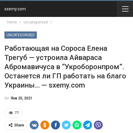
sxemy.com
Home
Uncategorised
UNCATEGORISED
Работающая на Сороса Елена
Трегуб — устроила Айвараса
Абромавичуса в “Укроборонпром”.
Останется ли ГП работать на благо
Украины… — sxemy.com
On
Янв 25, 2021
77
Share