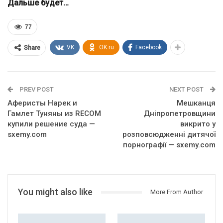
Дальше будет…
77
VK
OK.ru
Facebook
Share
PREV POST
NEXT POST
Аферисты Нарек и
Мешканця
Гамлет Туняны из RECOM
Дніпропетровщини
купили решение суда —
викрито у
sxemy.com
розповсюдженні дитячої
порнографії — sxemy.com
You might also like
More From Author