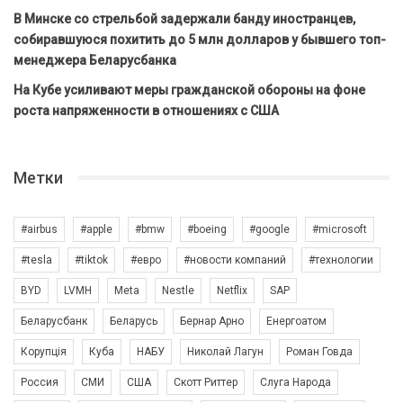
В Минске со стрельбой задержали банду иностранцев,
собиравшуюся похитить до 5 млн долларов у бывшего топ-
менеджера Беларусбанка
На Кубе усиливают меры гражданской обороны на фоне
роста напряженности в отношениях с США
Метки
#airbus
#apple
#bmw
#boeing
#google
#microsoft
#tesla
#tiktok
#евро
#новости компаний
#технологии
BYD
LVMH
Meta
Nestle
Netflix
SAP
Беларусбанк
Беларусь
Бернар Арно
Енергоатом
Корупція
Куба
НАБУ
Николай Лагун
Роман Говда
Россия
СМИ
США
Скотт Риттер
Слуга Народа