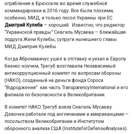
ограбления в Брюсселе во время служебной
коммандировки в 2016 году. Все были плохими,
особенно, МИД, и только посол Украины при ЕС
Дмитрий Кулеба
— хороший. Известно, что редактор
“Украинской правды” Севгиль Мусаева — ближайшая
подруга Жени Кулебы, супруги нынешнего главы
МИД Дмитрия Кулебы.
Когда Абромавичус ушел в отставку и уехал в Европу
бизнес-коучем, Трегуб возглавила Независимый
антикоррупционный комитет по вопросам обороны
(НАКО), созданный на деньги фонда Сороса
“Відродження” как часть TransparencyInternational и его
филиала по безопасности в Великобритании.
В комитет НАКО Трегуб взяла Севгиль Мусаеву.
Девочки работали под англичанами и американцами —
посольством Великобритании и Институтом
оборонного анализа США (InstituteforDefenseAnalyses).