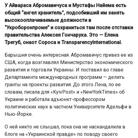
У Айвараса Абромавичуса и Мустафы Найема есть
общий “ангел хранитель”, подсобивший им занять
высокооплачиваемые должности в
“Укроборонпроме” и сохраниться там после отставки
правительства Алексея Гончарука. Это — Елена
Трегуб, онаот Сороса и TransparencyInternational.
Барышня очень интересная. Абромавичус привез ее из
США, когда возглавлял Министерство экономического
развития и торговли Украины. И поставил во главе
Департамента международных программ — делить
гранты на проекты развития. До этого Лена, по ее
словам, писала для «KyivPost» и «NewYorkTimes» об
Украине и работала адъюнкт-профессором
политических наук в частном Университете Адельфи в
Нью-Йорке.
О ней никто не слышал, пока она не наскандалила в
блоге на «Украинской правде» по поводу своего