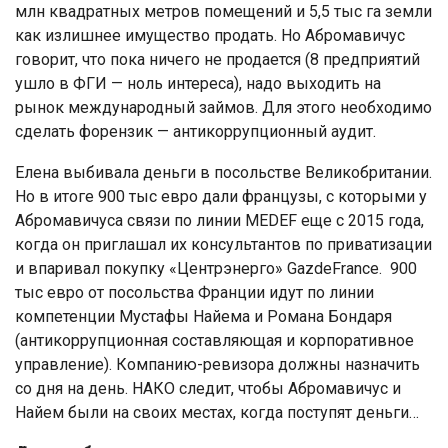
млн квадратных метров помещений и 5,5 тыс га земли
как излишнее имущество продать. Но Абромавичус
говорит, что пока ничего не продается (8 предприятий
ушло в ФГИ — ноль интереса), надо выходить на
рынок международный займов. Для этого необходимо
сделать форензик — антикоррупционный аудит.
Елена выбивала деньги в посольстве Великобритании.
Но в итоге 900 тыс евро дали французы, с которыми у
Абромавичуса связи по линии MEDEF еще с 2015 года,
когда он приглашал их консультантов по приватизации
и впаривал покупку «Центрэнерго» GazdeFrance. 900
тыс евро от посольства Франции идут по линии
компетенции Мустафы Найема и Романа Бондаря
(антикоррупционная составляющая и корпоративное
управление). Компанию-ревизора должны назначить
со дня на день. НАКО следит, чтобы Абромавичус и
Найем были на своих местах, когда поступят деньги…