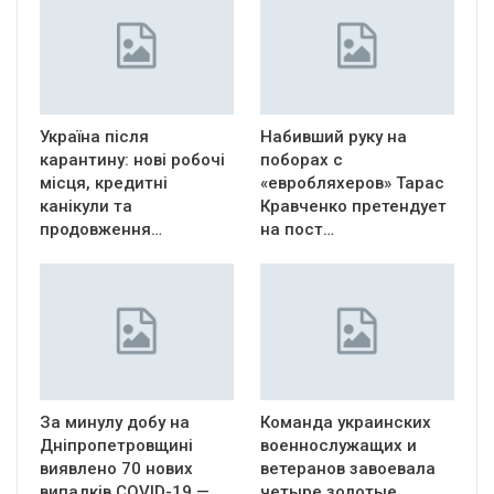
Україна після
Набивший руку на
карантину: нові робочі
поборах с
місця, кредитні
«евробляхеров» Тарас
канікули та
Кравченко претендует
продовження…
на пост…
За минулу добу на
Команда украинских
Дніпропетровщині
военнослужащих и
виявлено 70 нових
ветеранов завоевала
випадків COVID-19 —
четыре золотые