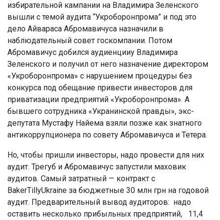
избирательной кампании на Владимира Зеленского
вышли с темой аудита “Укроборонпрома” и под это
дело Айвараса Абромавичуса назначили в
наблюдательный совет госкомпании. Потом
Абромавичус добился аудиенцииу Владимира
Зеленского и получил от него назначение директором
«Укроборонпрома» с нарушением процедуры без
конкурса под обещание привести инвесторов для
приватизации предприятий «Укроборонпрома». А
бывшего сотрудника «Укранинской правды», экс-
депутата Мустафу Найема взяли позже как знатного
антикоррупционера по совету Абромавичуса и Тетера.
Но, чтобы пришли инвесторы, надо провести для них
аудит. Трегуб и Абромавичус запустили маховик
аудитов. Самый затратный — контракт с
BakerTillyUkraine за бюджетные 30 млн грн на годовой
аудит. Предварительный вывод аудиторов: надо
оставить несколько прибыльных предприятий, 11,4