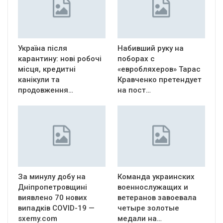
Україна після
Набивший руку на
карантину: нові робочі
поборах с
місця, кредитні
«евробляхеров» Тарас
канікули та
Кравченко претендует
продовження…
на пост…
За минулу добу на
Команда украинских
Дніпропетровщині
военнослужащих и
виявлено 70 нових
ветеранов завоевала
випадків COVID-19 —
четыре золотые
sxemy.com
медали на…