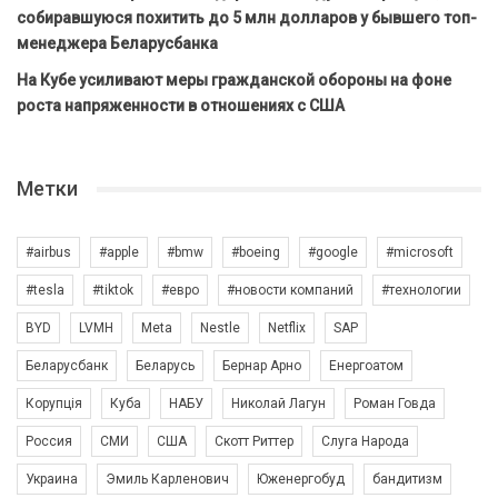
собиравшуюся похитить до 5 млн долларов у бывшего топ-
менеджера Беларусбанка
На Кубе усиливают меры гражданской обороны на фоне
роста напряженности в отношениях с США
Метки
#airbus
#apple
#bmw
#boeing
#google
#microsoft
#tesla
#tiktok
#евро
#новости компаний
#технологии
BYD
LVMH
Meta
Nestle
Netflix
SAP
Беларусбанк
Беларусь
Бернар Арно
Енергоатом
Корупція
Куба
НАБУ
Николай Лагун
Роман Говда
Россия
СМИ
США
Скотт Риттер
Слуга Народа
Украина
Эмиль Карленович
Юженергобуд
бандитизм