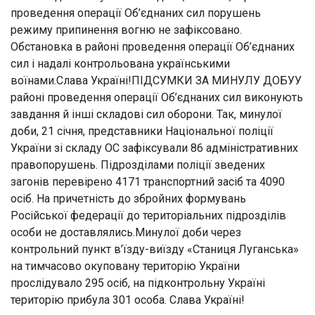
проведення операції Об’єднаних сил порушень
режиму припинення вогню не зафіксовано.
Обстановка в районі проведення операції Об’єднаних
сил і надалі контрольована українськими
воїнами.Слава Україні!ПІДСУМКИ ЗА МИНУЛУ ДОБУУ
районі проведення операції Об’єднаних сил виконують
завдання й інші складові сил оборони. Так, минулої
доби, 21 січня, представники Національної поліції
України зі складу ОС зафіксували 86 адміністративних
правопорушень. Підрозділами поліції зведених
загонів перевірено 4171 транспортний засіб та 4090
осіб. На причетність до збройних формувань
Російської федерації до територіальних підрозділів
особи не доставлялись.Минулої доби через
контрольний пункт в’їзду-виїзду «Станиця Луганська»
на тимчасово окуповану територію України
прослідувало 295 осіб, на підконтрольну Україні
територію прибула 301 особа. Слава Україні!