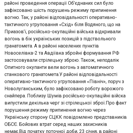
районі проведення операції Об’єднаних сил було
зафіксовано шість порушень режиму припинення
вогню. Так, у районі відповідальності оперативно-
тактичного угруповання «Схід» біля Водяного, що на
Приазов’ї, російсько-окупаційні війська відкривали
вогонь в бік українських позицій з підствольного
гранатомета. А в районі населених пунктів
Новоселівка-2 та Авдіївка збройні формування РФ
застосовували стрілецьку зброю. Також, неподалік
Опитного окупанти вели вогонь з автоматичного
станкового гранатомета.У районі відповідальності
оперативно-тактичного угруповання «Північ», поруч з
Новолуганським, було зафіксовано роботу ворожого
снайпера. Поблизу Шумів російсько-окупаційні війска
випустили декілька черг зі стрілецької зброї.Про факт
порушення режиму припинення вогню через
Українську сторону СЦКК повідомлено представників
ОБСЄ. Бойових втрат серед наших захисників
немає.Від початку поточної доби, 23 січня, в районі