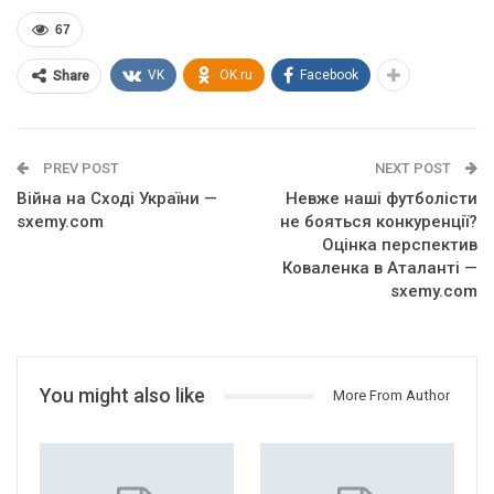
67
VK
OK.ru
Facebook
Share
PREV POST
NEXT POST
Війна на Сході України —
Невже наші футболісти
sxemy.com
не бояться конкуренції?
Оцінка перспектив
Коваленка в Аталанті —
sxemy.com
You might also like
More From Author