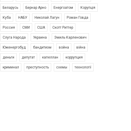
Беларусь
Бернар Арно
Енергоатом
Корупція
Куба
НАБУ
Николай Лагун
Роман Говда
Россия
СМИ
США
Скотт Риттер
Слуга Народа
Украина
Эмиль Карленович
Юженергобуд
бандитизм
война
війна
деньги
депутат
капеллан
коррупция
криминал
преступность
схемы
технології