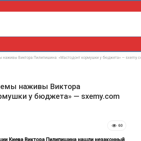
ы наживы Виктора Пилипишина: «Мастодонт кормушки у бюджета» — sxemy.
хемы наживы Виктора
рмушки у бюджета» — sxemy.com
60
ции Киева Виктора Пилипишина нашли незаконный