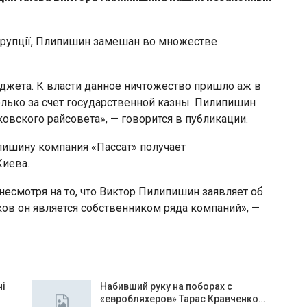
орупції, Плипишин замешан во множестве
жета. К власти данное ничтожество пришло аж в
олько за счет государственной казны. Пилипишин
овского райсовета», — говорится в публикации.
ишину компания «Пассат» получает
Киева.
: несмотря на то, что Виктор Пилипишин заявляет об
иков он является собственником ряда компаний», —
чі
Набивший руку на поборах с
«евробляхеров» Тарас Кравченко…