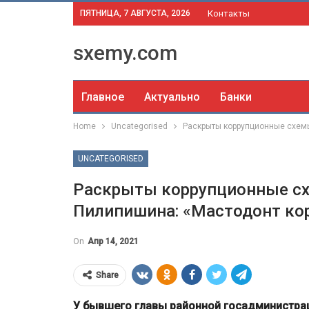
ПЯТНИЦА, 7 АВГУСТА, 2026
Контакты
sxemy.com
Главное
Актуально
Банки
Home
Uncategorised
Раскрыты коррупционные схем
UNCATEGORISED
Раскрыты коррупционные с
Пилипишина: «Мастодонт ко
On
Апр 14, 2021
Share
У бывшего главы районной госадминистра