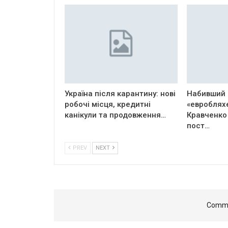
Україна після карантину: нові
Набивший 
робочі місця, кредитні
«евроблях
канікули та продовження…
Кравченко
пост…
PREV
NEXT
Comme