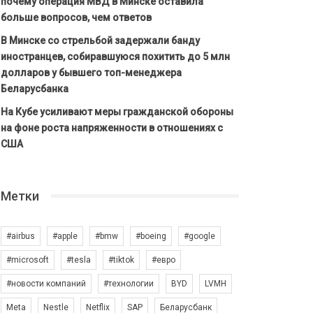
почему операция МВД в Минске оставила
больше вопросов, чем ответов
В Минске со стрельбой задержали банду
иностранцев, собиравшуюся похитить до 5 млн
долларов у бывшего топ-менеджера
Беларусбанка
На Кубе усиливают меры гражданской обороны
на фоне роста напряженности в отношениях с
США
Метки
#airbus
#apple
#bmw
#boeing
#google
#microsoft
#tesla
#tiktok
#евро
#новости компаний
#технологии
BYD
LVMH
Meta
Nestle
Netflix
SAP
Беларусбанк