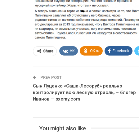
VK
OK.ru
Facebook
Share
PREV POST
Сын Луценко «Саша-Лесоруб» реально
контролирует всю лесную отрасль, – блогер
Иванов — sxemy.com
You might also like