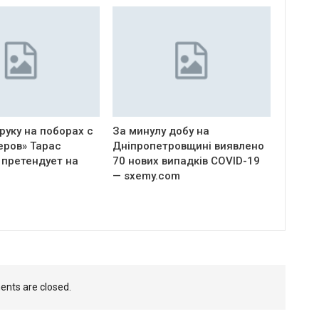
руку на поборах с
За минулу добу на
еров» Тарас
Дніпропетровщині виявлено
 претендует на
70 нових випадків COVID-19
— sxemy.com
nts are closed.