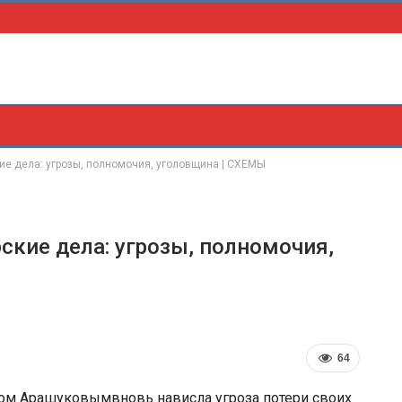
ие дела: угрозы, полномочия, уголовщина | СХЕМЫ
ские дела: угрозы, полномочия,
64
ом Арашуковымвновь нависла угроза потери своих