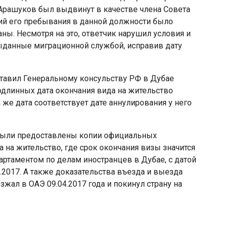
ф Арашуков был выдвинут в качестве члена Совета
вий его пребывания в данной должности было
аны. Несмотря на это, ответчик нарушил условия и
ыданные миграционной службой, исправив дату
ставил Генеральному консульству РФ в Дубае
одлинных дата окончания вида на жительство
а же дата соответствует дате аннулирования у него
 были предоставлены копии официальных
на жительство, где срок окончания визы значится
партаментом по делам иностранцев в Дубае, с датой
.2017. А также доказательства въезда и выезда
жал в ОАЭ 09.04.2017 года и покинул страну на