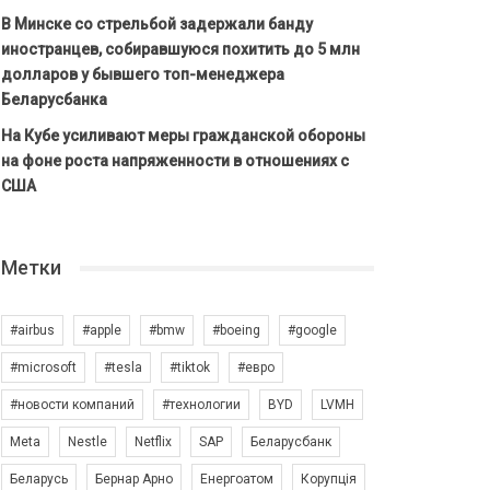
В Минске со стрельбой задержали банду
иностранцев, собиравшуюся похитить до 5 млн
долларов у бывшего топ-менеджера
Беларусбанка
На Кубе усиливают меры гражданской обороны
на фоне роста напряженности в отношениях с
США
Метки
#airbus
#apple
#bmw
#boeing
#google
#microsoft
#tesla
#tiktok
#евро
#новости компаний
#технологии
BYD
LVMH
Meta
Nestle
Netflix
SAP
Беларусбанк
Беларусь
Бернар Арно
Енергоатом
Корупція