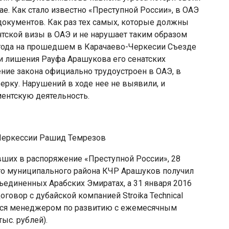
е. Как стало известно «Преступной России», в ОАЭ
 документов. Как раз тех самых, которые должны
нтской визы в ОАЭ и не нарушает таким образом
 года на прошедшем в Карачаево-Черкесии Съезде
и лишения Рауфа Арашукова его сенатских
ение закона официально трудоустроен в ОАЭ, в
рку. Нарушений в ходе нее не выявили, и
ентскую деятельность.
-Черкессии Рашид Темрезов
вших в распоряжение «Преступной России», 28
ого муниципального района КЧР Арашуков получил
бъединенных Арабских Эмиратах, а 31 января 2016
говор с дубайской компанией Stroika Technical
ться менеджером по развитию с ежемесячным
ыс. рублей).