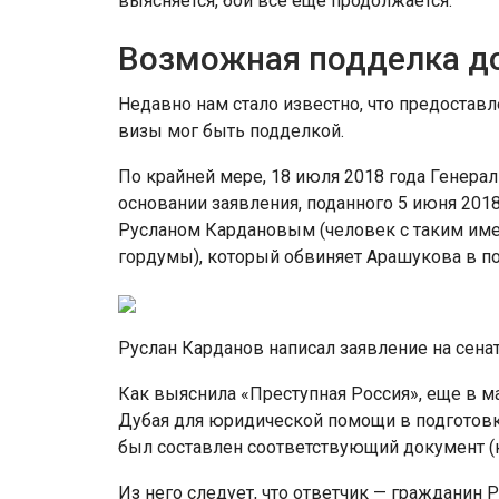
выясняется, бой все еще продолжается.
Возможная подделка д
Недавно нам стало известно, что предоста
визы мог быть подделкой.
По крайней мере, 18 июля 2018 года Генера
основании заявления, поданного 5 июня 201
Русланом Кардановым (человек с таким име
гордумы), который обвиняет Арашукова в п
Руслан Карданов написал заявление на сен
Как выяснила «Преступная Россия», еще в м
Дубая для юридической помощи в подготовк
был составлен соответствующий документ (к
Из него следует, что ответчик — гражданин