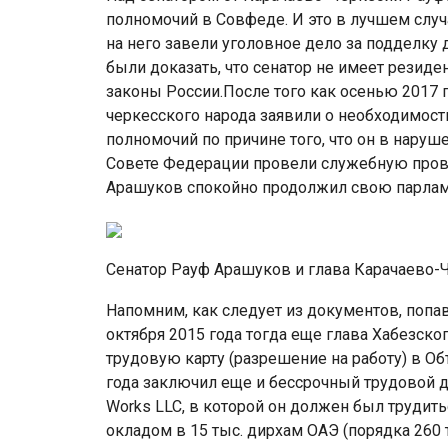
полномочий в Совфеде. И это в лучшем случа
на него завели уголовное дело за подделку
были доказать, что сенатор не имеет резиде
законы России.После того как осенью 2017
черкесского народа заявили о необходимост
полномочий по причине того, что он в наруш
Совете Федерации провели служебную прове
Арашуков спокойно продолжил свою парлам
Сенатор Рауф Арашуков и глава Карачаево
Напомним, как следует из документов, попа
октября 2015 года тогда еще глава Хабезск
трудовую карту (разрешение на работу) в О
года заключил еще и бессрочный трудовой до
Works LLC, в которой он должен был труди
окладом в 15 тыс. дирхам ОАЭ (порядка 260 т