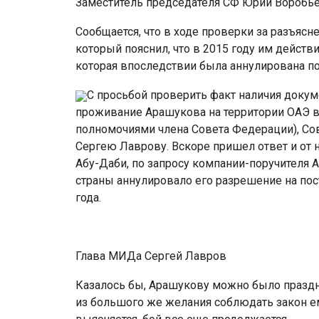
Заместитель председателя СФ Юрий Воробь
Сообщается, что в ходе проверки за разъясн
который пояснил, что в 2015 году им действ
которая впоследствии была аннулирована по 
С просьбой проверить факт наличия доку
проживание Арашукова на территории ОАЭ в 
полномочиями члена Совета Федерации), Со
Сергею Лаврову. Вскоре пришел ответ и от 
Абу-Даби, по запросу компании-поручителя А
страны аннулировало его разрешение на пос
года.
Глава МИДа Сергей Лавров
Казалось бы, Арашукову можно было праздн
из большого же желания соблюдать закон ем