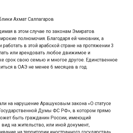
блики Ахмат Салпагаров
димая в этом случае по законам Эмиратов
ирокие полномочия. Благодаря ей чиновник, а
и работать в этой арабской стране на протяжении 3
купать или арендовать любое движимое и
же срок свою семью и многое другое. Единственное
ться в ОАЭ не менее 6 месяцев в год.
али на нарушение Арашуковым закона «О статусе
 Государственной Думы ФС РФ», в котором прямо
 может быть гражданин России, имеющий
 вид на жительство, или иной документ,
вание на территории иностранного государства».