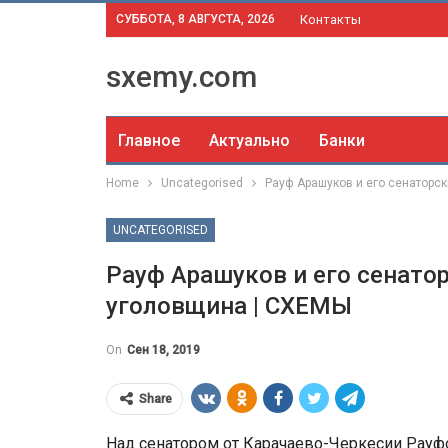
СУББОТА, 8 АВГУСТА, 2026
Контакты
sxemy.com
Главное
Актуально
Банки
Home
Uncategorised
Рауф Арашуков и его сенаторск
UNCATEGORISED
Рауф Арашуков и его сенатор
уголовщина | СХЕМЫ
On
Сен 18, 2019
Share
Над сенатором от Карачаево-Черкесии Рауф