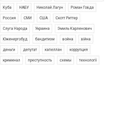
Куба
НАБУ
Николай Лагун
Роман Говда
Россия
СМИ
США
Скотт Риттер
Слуга Народа
Украина
Эмиль Карленович
Юженергобуд
бандитизм
война
війна
деньги
депутат
капеллан
коррупция
криминал
преступность
схемы
технології