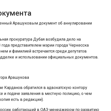
окумента
вленный Арашуковым документ об аннулировании
льная прокуратура Дубая возбудила дело на
8 года представителем мэрии города Черкесска
нем и фамилией встречается среди депутатов
одделке и использовании официальных документов.
атора Арашукова
ае Карданов обратился в адвокатскую контору
е и подаче заявления в местную полицию, о чем
опия есть в редакции).
 России, работающий в ОАЭ менеджером по развитию