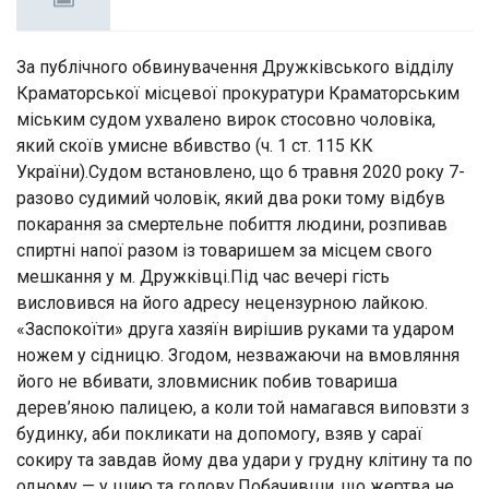
За публічного обвинувачення Дружківського відділу
Краматорської місцевої прокуратури Краматорським
міським судом ухвалено вирок стосовно чоловіка,
який скоїв умисне вбивство (ч. 1 ст. 115 КК
України).Судом встановлено, що 6 травня 2020 року 7-
разово судимий чоловік, який два роки тому відбув
покарання за смертельне побиття людини, розпивав
спиртні напої разом із товаришем за місцем свого
мешкання у м. Дружківці.Під час вечері гість
висловився на його адресу нецензурною лайкою.
«Заспокоїти» друга хазяїн вирішив руками та ударом
ножем у сідницю. Згодом, незважаючи на вмовляння
його не вбивати, зловмисник побив товариша
дерев’яною палицею, а коли той намагався виповзти з
будинку, аби покликати на допомогу, взяв у сараї
сокиру та завдав йому два удари у грудну клітину та по
одному — у шию та голову.Побачивши, що жертва не