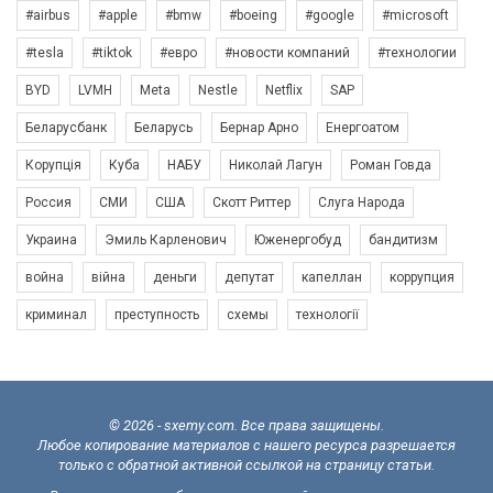
#airbus
#apple
#bmw
#boeing
#google
#microsoft
#tesla
#tiktok
#евро
#новости компаний
#технологии
BYD
LVMH
Meta
Nestle
Netflix
SAP
Беларусбанк
Беларусь
Бернар Арно
Енергоатом
Корупція
Куба
НАБУ
Николай Лагун
Роман Говда
Россия
СМИ
США
Скотт Риттер
Слуга Народа
Украина
Эмиль Карленович
Юженергобуд
бандитизм
война
війна
деньги
депутат
капеллан
коррупция
криминал
преступность
схемы
технології
© 2026 - sxemy.com. Все права защищены.
Любое копирование материалов с нашего ресурса разрешается
только с обратной активной ссылкой на страницу статьи.