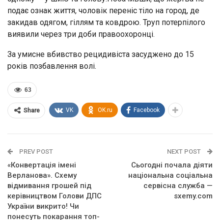
подає ознак життя, чоловік переніс тіло на город, де
закидав одягом, гіллям та ковдрою. Труп потерпілого
виявили через три доби правоохоронці.
За умисне вбивство рецидивіста засуджено до 15
років позбавлення волі.
63
VK
OK.ru
Facebook
Share
PREV POST
NEXT POST
«Конвертація імені
Сьогодні почала діяти
Верланова». Схему
національна соціальна
відмивання грошей під
сервісна служба —
керівництвом Голови ДПС
sxemy.com
України викрито! Чи
понесуть покарання топ-