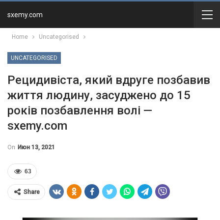
sxemy.com
Home
Uncategorised
UNCATEGORISED
Рецидивіста, який вдруге позбавив
життя людину, засуджено до 15
років позбавлення волі —
sxemy.com
On
Июн 13, 2021
63
Share