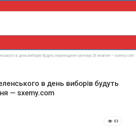
енського в день виборів будуть оприлюднені увечері 26 жовтня — sxemy.com
еленського в день виборів будуть
тня — sxemy.com
63