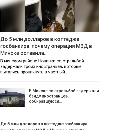
До 5 млн долларов в коттедже
госбанкира: почему операция МВД в
Минске оставила…
В минском районе Новинки со стрельбой
задержали троих иностранцев, которые
пытались проникнуть в частный…
В Минске со стрельбой задержали
банду иностранцев,
собиравшуюся…
До 5 млн долларов в коттедже госбанкира: