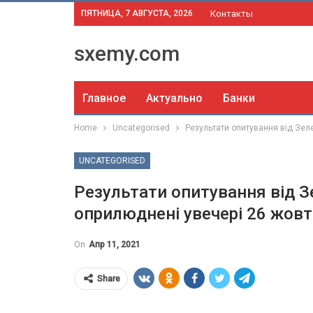
ПЯТНИЦА, 7 АВГУСТА, 2026
Контакты
sxemy.com
Главное
Актуально
Банки
Home
Uncategorised
Результати опитування від Зел
UNCATEGORISED
Результати опитування від З
оприлюднені увечері 26 жов
On
Апр 11, 2021
Share