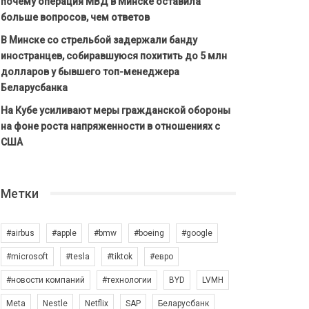
почему операция МВД в Минске оставила
больше вопросов, чем ответов
В Минске со стрельбой задержали банду
иностранцев, собиравшуюся похитить до 5 млн
долларов у бывшего топ-менеджера
Беларусбанка
На Кубе усиливают меры гражданской обороны
на фоне роста напряженности в отношениях с
США
Метки
#airbus
#apple
#bmw
#boeing
#google
#microsoft
#tesla
#tiktok
#евро
#новости компаний
#технологии
BYD
LVMH
Meta
Nestle
Netflix
SAP
Беларусбанк