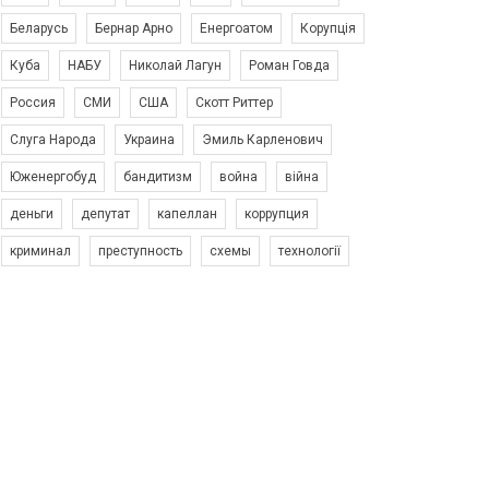
Беларусь
Бернар Арно
Енергоатом
Корупція
Куба
НАБУ
Николай Лагун
Роман Говда
Россия
СМИ
США
Скотт Риттер
Слуга Народа
Украина
Эмиль Карленович
Юженергобуд
бандитизм
война
війна
деньги
депутат
капеллан
коррупция
криминал
преступность
схемы
технології