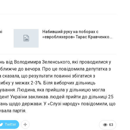
чі
Набивший руку на поборах с
«евробляхеров» Тарас Кравченко…
ань від Володимира Зеленського, які проводилися у
 ближче до вечора. Про це повідомила депутатка з
 сказала, що результати повинні збігатися з
хибку у межах 2-3%. Біля виборчих дільниць
тування. Людина, яка прийшла у дільницю могла
идент України закликав людей прийти до дільниці 25
тань щодо держави. У «Слузі народу» повідомили, що
вала партія.
Twitter
63