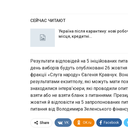
СЕЙЧАС ЧИТАЮТ
Україна після карантину: нові робо
місця, кредитні…
Результати відповідей на 5 ініційованих пит
день виборів будуть опубліковані 26 жовтня
фракції «Слуга народу» Євгенія Кравчук. Вона
результатами екзитполу, які можуть мати по
знаходилися інтерв’юери, які проводили опи
взяти або не взяти бланк з питаннями. През
жовтня й відповісти на 5 запропонованих пи
питання від Володимира Зеленського фінансу
VK
OK.ru
Facebook
Share