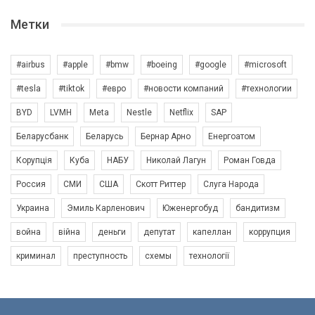
Метки
#airbus
#apple
#bmw
#boeing
#google
#microsoft
#tesla
#tiktok
#евро
#новости компаний
#технологии
BYD
LVMH
Meta
Nestle
Netflix
SAP
Беларусбанк
Беларусь
Бернар Арно
Енергоатом
Корупція
Куба
НАБУ
Николай Лагун
Роман Говда
Россия
СМИ
США
Скотт Риттер
Слуга Народа
Украина
Эмиль Карленович
Юженергобуд
бандитизм
война
війна
деньги
депутат
капеллан
коррупция
криминал
преступность
схемы
технології