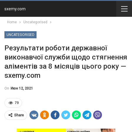
sxemy.com
Home
Uncategorised
UNCATEGORISED
Результати роботи державної
виконавчої служби щодо стягнення
аліментів за 8 місяців цього року —
sxemy.com
On
Июн 12, 2021
79
Share