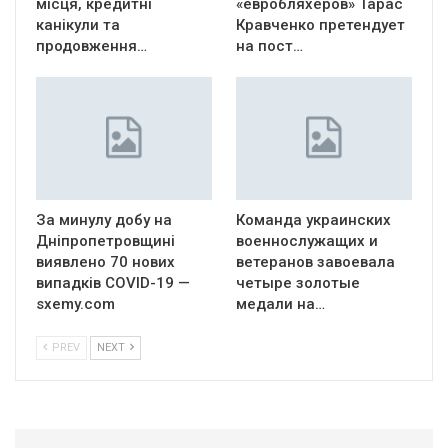
місця, кредитні
«евробляхеров» Тарас
канікули та
Кравченко претендует
продовження…
на пост…
За минулу добу на
Команда украинских
Дніпропетровщині
военнослужащих и
виявлено 70 нових
ветеранов завоевала
випадків COVID-19 —
четыре золотые
sxemy.com
медали на…
PREV
NEXT