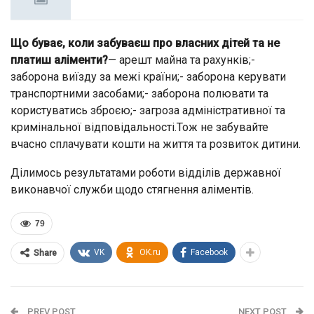
Що буває, коли забуваєш про власних дітей та не
платиш аліменти?
— арешт майна та рахунків;-
заборона виїзду за межі країни;- заборона керувати
транспортними засобами;- заборона полювати та
користуватись зброєю;- загроза адміністративної та
кримінальної відповідальності.Тож не забувайте
вчасно сплачувати кошти на життя та розвиток дитини.
Ділимось результатами роботи відділів державної
виконавчої служби щодо стягнення аліментів.
79
VK
OK.ru
Facebook
Share
PREV POST
NEXT POST