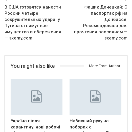
В США готовятся нанести
Фашик Донецкий: О
России четыре
паспортах рф на
сокрушительных удара: у
Донбассе.
Путина отнимут все
Рекомендовано для
имущество и сбережения
прочтения россиянам —
— sxemy.com
sxemy.com
You might also like
More From Author
Україна після
Набивший руку на
карантину: нові робочі
поборах с