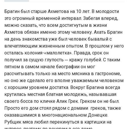
Брагин был старше Ахметова на 10 лет. В молодости
это огромный временной интервал. Забегая вперед,
можно сказать, что всем достигнутым в жизни
Ахметов обязан именно этому человеку. Ахать Брагин
на день знакомства уже был человек бывалый с
впечатляющим жизненным опытом. В прошлом у него
осталась колония-«малолетка». Правда, срок он
получил за сущую глупость ─ кражу голубей. С таким
пятном в самом начале биографии он мог
рассчитывать только на место мясника в гастрономе,
но оно же сделало его вполне уважаемым человеком
с хорошим уровнем достатка. Вокруг Брагина всегда
крутилась местная блатная молодежь, называвшая
своего босса по кличке Алик Грек. Греком он не был.
Просто его дом стоял рядом с домами греков, также
оказавшимися в многонациональном Донецке.
Рубщик мяса любил перекинуться в картишки на
интерес, поэтому по вечерам в его доме