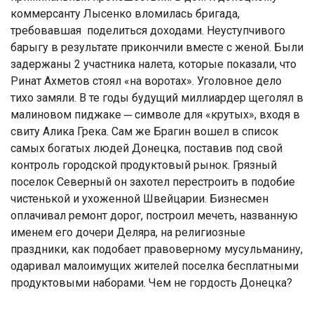
коммерсанту Лысенко вломилась бригада,
требовавшая поделиться доходами. Неуступчивого
барыгу в результате прикончили вместе с женой. Были
задержаны 2 участника налета, которые показали, что
Ринат Ахметов стоял «на воротах». Уголовное дело
тихо замяли. В те годы будущий миллиардер щеголял в
малиновом пиджаке ─ символе для «крутых», входя в
свиту Алика Грека. Сам же Брагин вошел в список
самых богатых людей Донецка, поставив под свой
контроль городской продуктовый рынок. Грязный
поселок Северный он захотел перестроить в подобие
чистенькой и ухоженной Швейцарии. Бизнесмен
оплачивал ремонт дорог, построил мечеть, названную
именем его дочери Деляра, на религиозные
праздники, как подобает правоверному мусульманину,
одаривал малоимущих жителей поселка бесплатными
продуктовыми наборами. Чем не гордость Донецка?