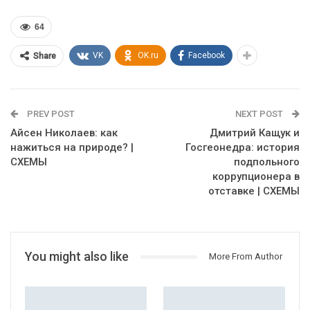
64
VK
OK.ru
Facebook
Share
PREV POST
NEXT POST
Айсен Николаев: как
Дмитрий Кащук и
нажиться на природе? |
Госгеонедра: история
СХЕМЫ
подпольного
коррупционера в
отставке | СХЕМЫ
You might also like
More From Author