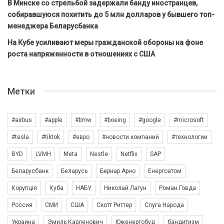
В Минске со стрельбой задержали банду иностранцев,
собиравшуюся похитить до 5 млн долларов у бывшего топ-
менеджера Беларусбанка
На Кубе усиливают меры гражданской обороны на фоне
роста напряженности в отношениях с США
Метки
#airbus
#apple
#bmw
#boeing
#google
#microsoft
#tesla
#tiktok
#евро
#новости компаний
#технологии
BYD
LVMH
Meta
Nestle
Netflix
SAP
Беларусбанк
Беларусь
Бернар Арно
Енергоатом
Корупція
Куба
НАБУ
Николай Лагун
Роман Говда
Россия
СМИ
США
Скотт Риттер
Слуга Народа
Украина
Эмиль Карленович
Юженергобуд
бандитизм