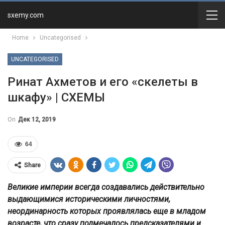
sxemy.com
Home
Uncategorised
UNCATEGORISED
Ринат Ахметов и его «скелеты в
шкафу» | СХЕМЫ
On
Дек 12, 2019
64
Share
Великие империи всегда создавались действительно
выдающимися историческими личностями,
неординарность которых проявлялась еще в младом
возрасте, что сразу подмечалось предсказателями и