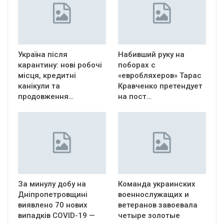
Україна після
Набивший руку на
карантину: нові робочі
поборах с
місця, кредитні
«евробляхеров» Тарас
канікули та
Кравченко претендует
продовження…
на пост…
За минулу добу на
Команда украинских
Дніпропетровщині
военнослужащих и
виявлено 70 нових
ветеранов завоевала
випадків COVID-19 —
четыре золотые