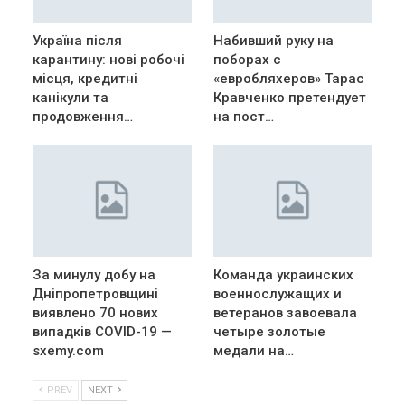
Україна після
Набивший руку на
карантину: нові робочі
поборах с
місця, кредитні
«евробляхеров» Тарас
канікули та
Кравченко претендует
продовження…
на пост…
За минулу добу на
Команда украинских
Дніпропетровщині
военнослужащих и
виявлено 70 нових
ветеранов завоевала
випадків COVID-19 —
четыре золотые
sxemy.com
медали на…
PREV
NEXT