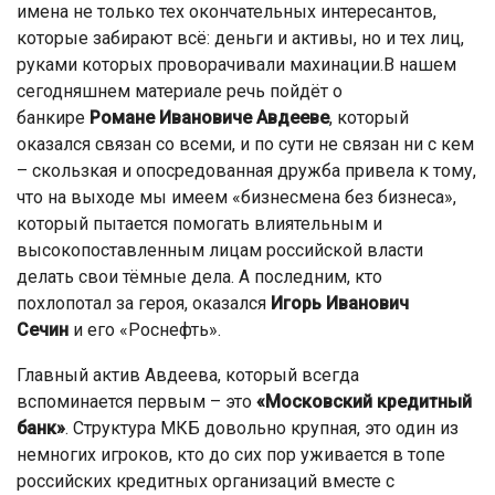
имена не только тех окончательных интересантов,
которые забирают всё: деньги и активы, но и тех лиц,
руками которых проворачивали махинации.В нашем
сегодняшнем материале речь пойдёт о
банкире
Романе Ивановиче Авдееве
, который
оказался связан со всеми, и по сути не связан ни с кем
– скользкая и опосредованная дружба привела к тому,
что на выходе мы имеем «бизнесмена без бизнеса»,
который пытается помогать влиятельным и
высокопоставленным лицам российской власти
делать свои тёмные дела. А последним, кто
похлопотал за героя, оказался
Игорь Иванович
Сечин
и его «Роснефть».
Главный актив Авдеева, который всегда
вспоминается первым – это
«Московский кредитный
банк»
. Структура МКБ довольно крупная, это один из
немногих игроков, кто до сих пор уживается в топе
российских кредитных организаций вместе с