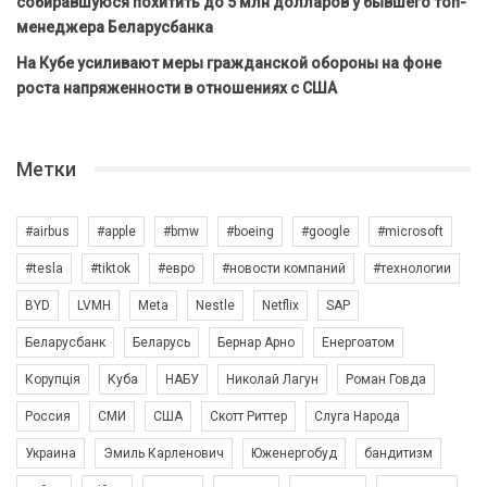
собиравшуюся похитить до 5 млн долларов у бывшего топ-
менеджера Беларусбанка
На Кубе усиливают меры гражданской обороны на фоне
роста напряженности в отношениях с США
Метки
#airbus
#apple
#bmw
#boeing
#google
#microsoft
#tesla
#tiktok
#евро
#новости компаний
#технологии
BYD
LVMH
Meta
Nestle
Netflix
SAP
Беларусбанк
Беларусь
Бернар Арно
Енергоатом
Корупція
Куба
НАБУ
Николай Лагун
Роман Говда
Россия
СМИ
США
Скотт Риттер
Слуга Народа
Украина
Эмиль Карленович
Юженергобуд
бандитизм