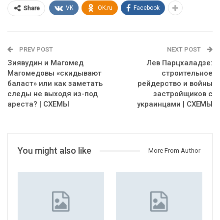
VK
OK.ru
Facebook
Share
PREV POST
NEXT POST
Зиявудин и Магомед
Лев Парцхаладзе:
Магомедовы «скидывают
строительное
баласт» или как заметать
рейдерство и войны
следы не выходя из-под
застройщиков с
ареста? | СХЕМЫ
украинцами | СХЕМЫ
You might also like
More From Author