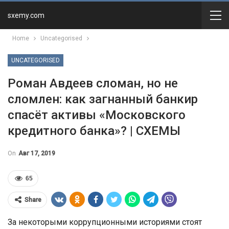
sxemy.com
Home
Uncategorised
UNCATEGORISED
Роман Авдеев сломан, но не
сломлен: как загнанный банкир
спасёт активы «Московского
кредитного банка»? | СХЕМЫ
On
Авг 17, 2019
65
Share
За некоторыми коррупционными историями стоят