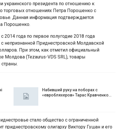
и украинского президента по отношению к
т о торговых отношениях Петра Порошенко с
ровье. Данная информация подтверждается
а Порошенко.
с 2014 года по первое полугодие 2018 года
 с непризнанной Приднестровской Молдавской
олларов. При этом, как отметил официальный
е Молдова (Tezaurus-VDS SRL), товары
 страны.
чі
Набивший руку на поборах с
«евробляхеров» Тарас Кравченко…
днестровье стало общество с ограниченной
т приднестровскому олигарху Виктору Гушан и его