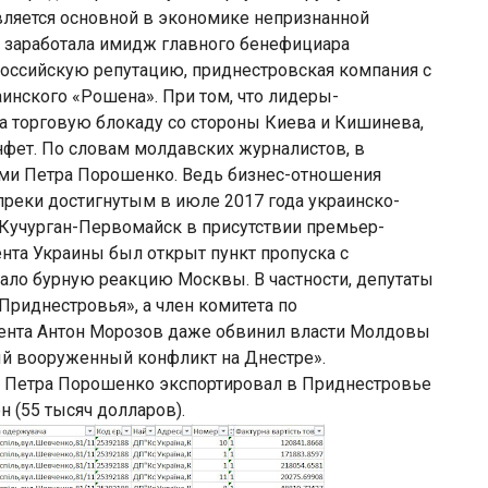
вляется основной в экономике непризнанной
 заработала имидж главного бенефициара
российскую репутацию, приднестровская компания с
аинского «Рошена». При том, что лидеры-
а торговую блокаду со стороны Киева и Кишинева,
нфет. По словам молдавских журналистов, в
ми Петра Порошенко. Ведь бизнес-отношения
реки достигнутым в июле 2017 года украинско-
 Кучурган-Первомайск в присутствии премьер-
та Украины был открыт пункт пропуска с
ало бурную реакцию Москвы. В частности, депутаты
Приднестровья», а член комитета по
ента Антон Морозов даже обвинил власти Молдовы
й вооруженный конфликт на Днестре».
н Петра Порошенко экспортировал в Приднестровье
н (55 тысяч долларов).