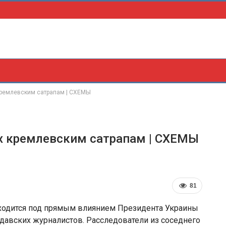
кремлевским сатрапам | СХЕМЫ
х кремлевским сатрапам | СХЕМЫ
81
аходится под прямым влиянием Президента Украины
давских журналистов. Расследователи из соседнего