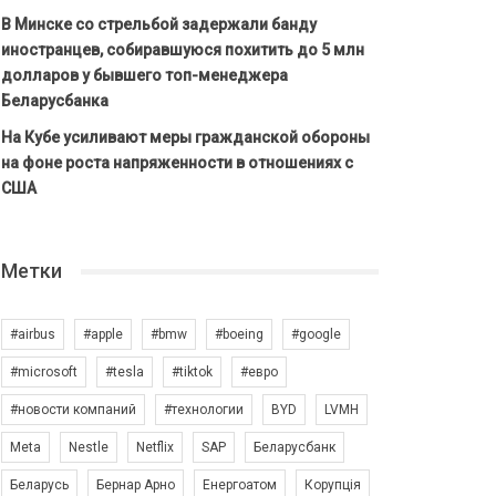
В Минске со стрельбой задержали банду
иностранцев, собиравшуюся похитить до 5 млн
долларов у бывшего топ-менеджера
Беларусбанка
На Кубе усиливают меры гражданской обороны
на фоне роста напряженности в отношениях с
США
Метки
#airbus
#apple
#bmw
#boeing
#google
#microsoft
#tesla
#tiktok
#евро
#новости компаний
#технологии
BYD
LVMH
Meta
Nestle
Netflix
SAP
Беларусбанк
Беларусь
Бернар Арно
Енергоатом
Корупція