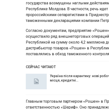
государства возмущены наглыми действиям
Республике Молдова. В частности, речь иде
пророссийскими сепаратистами в Приднест
таможенными декларациями компании Петр
Согласно документам, предприятие «Рошен» 
осуществило ряд внешнеторговых операций
Республикой на сумму около 4,2 миллиона д
дистрибьютор товаров «Рошен» в Республик
поставлялись в обход таможенного контроля
СЕЙЧАС ЧИТАЮТ
Україна після карантину: нові робо
місця, кредитні…
Главным торговым партнером «Рошен» в При
ответственностью «Шериф». Оно принадлежи