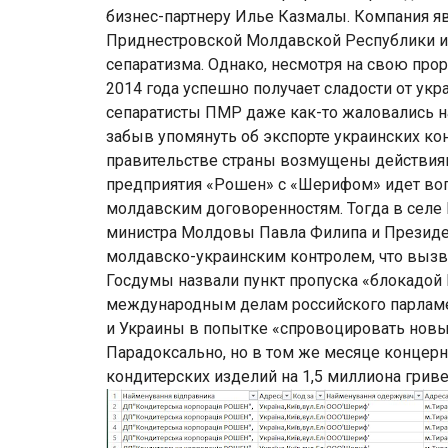
бизнес-партнеру Илье Казмалы. Компания я
Приднестровской Молдавской Республики и
сепаратизма. Однако, несмотря на свою про
2014 года успешно получает сладости от укр
сепаратисты ПМР даже как-то жаловались н
забыв упомянуть об экспорте украинских ко
правительстве страны возмущены действия
предприятия «Рошен» с «Шерифом» идет воп
молдавским договоренностям. Тогда в селе
министра Молдовы Павла Филипа и Президен
молдавско-украинским контролем, что вызв
Госдумы назвали пункт пропуска «блокадой 
международным делам российского парлам
и Украины в попытке «спровоцировать новы
Парадоксально, но в том же месяце концер
кондитерских изделий на 1,5 миллиона гриве