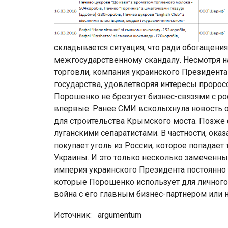
складывается ситуация, что ради обогащени
межгосударственному скандалу. Несмотря н
торговли, компания украинского Президент
государства, удовлетворяя интересы пророс
Порошенко не брезгует бизнес-связями с ро
впервые. Ранее СМИ всколыхнула новость о 
для строительства Крымского моста. Позж
луганскими сепаратистами. В частности, ока
покупает уголь из России, которое попадает
Украины. И это только несколько замеченны
империя украинского Президента постоянно 
которые Порошенко использует для личного о
война с его главным бизнес-партнером или н
Источник: argumentum