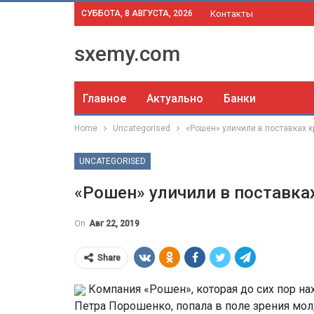
СУББОТА, 8 АВГУСТА, 2026
Контакты
sxemy.com
Главное
Актуально
Банки
Home
Uncategorised
«Рошен» уличили в поставках 
UNCATEGORISED
«Рошен» уличили в поставка
On
Авг 22, 2019
Share
Компания «Рошен», которая до сих пор н
Петра Порошенко, попала в поле зрения мол