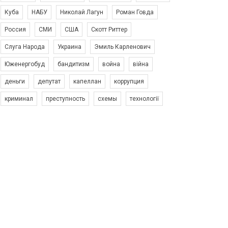
Куба
НАБУ
Николай Лагун
Роман Говда
Россия
СМИ
США
Скотт Риттер
Слуга Народа
Украина
Эмиль Карленович
Юженергобуд
бандитизм
война
війна
деньги
депутат
капеллан
коррупция
криминал
преступность
схемы
технології