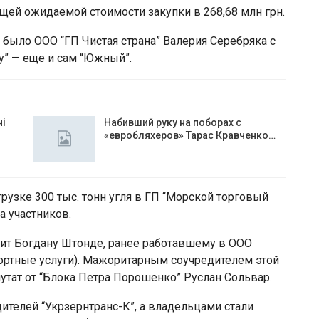
ей ожидаемой стоимости закупки в 268,68 млн грн.
 было ООО “ГП Чистая страна” Валерия Серебряка с
у” — еще и сам “Южный”.
чі
Набивший руку на поборах с
«евробляхеров» Тарас Кравченко…
грузке 300 тыс. тонн угля в ГП “Морской торговый
а участников.
ит Богдану Штонде, ранее работавшему в ООО
портные услуги). Мажоритарным соучредителем этой
ат от “Блока Петра Порошенко” Руслан Сольвар.
ителей “Укрзернтранс-К”, а владельцами стали