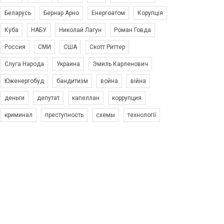
Беларусь
Бернар Арно
Енергоатом
Корупція
Куба
НАБУ
Николай Лагун
Роман Говда
Россия
СМИ
США
Скотт Риттер
Слуга Народа
Украина
Эмиль Карленович
Юженергобуд
бандитизм
война
війна
деньги
депутат
капеллан
коррупция
криминал
преступность
схемы
технології