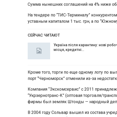
Сумма нынешних соглашений на 4% ниже общ
На тендере по “ТИС-Терминалу” конкурентом
уставным капиталом 1 тыс. грн, а по “Южном
СЕЙЧАС ЧИТАЮТ
Україна після карантину: нові робо
місця, кредитні…
Кроме того, торги по еще одному лоту по вы
порт “Черноморск” отменили из-за недостатк
Компания “Экскомсервис” с 2011 принадлеж
“Укрзернотранс-К” (оптовая торговля/транс
фирмы был земляк Штонды — народный депут
В 2004 году Сольвар вышел из состава учред