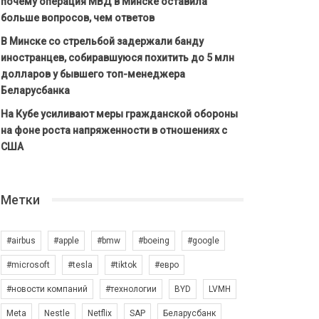
почему операция МВД в Минске оставила
больше вопросов, чем ответов
В Минске со стрельбой задержали банду
иностранцев, собиравшуюся похитить до 5 млн
долларов у бывшего топ-менеджера
Беларусбанка
На Кубе усиливают меры гражданской обороны
на фоне роста напряженности в отношениях с
США
Метки
#airbus
#apple
#bmw
#boeing
#google
#microsoft
#tesla
#tiktok
#евро
#новости компаний
#технологии
BYD
LVMH
Meta
Nestle
Netflix
SAP
Беларусбанк