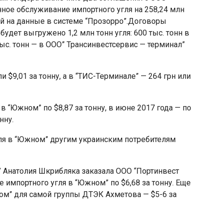
ное обслуживание импортного угля на 258,24 млн
ой на данные в системе “Прозорро”.Договоры
будет выгружено 1,2 млн тонн угля: 600 тыс. тонн в
ыс. тонн — в ООО” Трансинвестсервис — терминал”
 $9,01 за тонну, а в “ТИС-Терминале” — 264 грн или
в “Южном” по $8,87 за тонну, в июне 2017 года — по
нну.
гля в “Южном” другим украинским потребителям
а” Анатолия Шкрибляка заказала ООО “Портинвест
импортного угля в “Южном” по $6,68 за тонну. Еще
ом” для самой группы ДТЭК Ахметова — $5-6 за