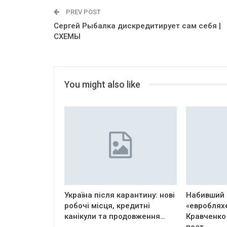
PREV POST
Сергей Рыбалка дискредитирует сам себя |
СХЕМЫ
You might also like
Україна після карантину: нові
Набивший 
робочі місця, кредитні
«евроблях
канікули та продовження…
Кравченко
пост…