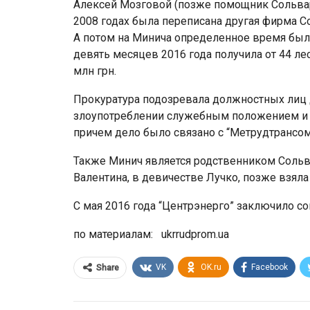
Алексей Мозговой (позже помощник Сольвара
2008 годах была переписана другая фирма С
А потом на Минича определенное время была
девять месяцев 2016 года получила от 44 л
млн ​​грн.
Прокуратура подозревала должностных лиц 
злоупотреблении служебным положением и 
причем дело было связано с “Метрудтрансом
Также Минич является родственником Сольв
Валентина, в девичестве Лучко, позже взял
С мая 2016 года “Центрэнерго” заключило со
по материалам: ukrrudprom.ua
VK
OK.ru
Facebook
Share