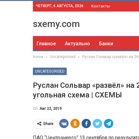
ЧЕТВЕРГ, 6 АВГУСТА, 2026
Контакты
sxemy.com
Главное
Актуально
Банки
Home
Uncategorised
Руслан Сольвар «развёл» на 26
UNCATEGORISED
Руслан Сольвар «развёл» на
угольная схема | СХЕМЫ
On
Авг 22, 2019
Share
ПАО “Центрэнерго” 13 сентября по результа