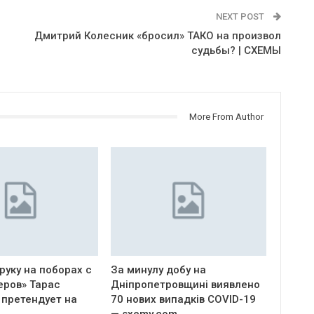
NEXT POST
Дмитрий Колесник «бросил» ТАКО на произвол
судьбы? | СХЕМЫ
More From Author
руку на поборах с
За минулу добу на
еров» Тарас
Дніпропетровщині виявлено
 претендует на
70 нових випадків COVID-19
— sxemy.com