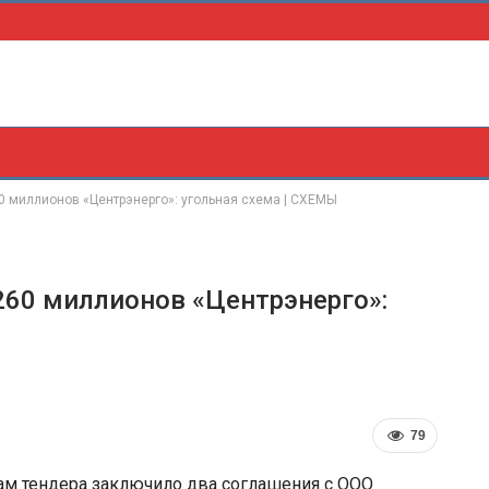
0 миллионов «Центрэнерго»: угольная схема | СХЕМЫ
 260 миллионов «Центрэнерго»:
79
там тендера заключило два соглашения с ООО