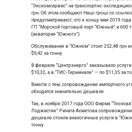
“Экскомсервис” на транспортно-экспедицион
грн. Об этом сообщают Наші гроші со ссылк
предусматривают, что к концу мая 2019 года 
ГП “Морской торговый порт “Южный” и 600 т
(акватория “Южного”).
Обслуживание в “Южном” стоит 252,48 грн или
$9,42 за тонну.
В феврале “Центрэнерго” заказывало услуги 
$10,32, а в “ТИС-Терминале” — по $11,35 за то
Вместе с тем, сопровождение импортного у
обходится значительно дешевле.
Так, в ноябре 2017 года ООО Фирма “Технов
Лоджистик” Рината Ахметова сопровождение 
дешевле стоили аналогичные услуги в “Южн
тонну.