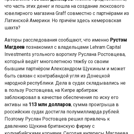
что часть этих денег и пошла на создание люксового
ювелирного магазина Graff совместно с партнёрами из
Латинской Америки. Но причём здесь кемеровская
шахта?
Авторы расследования сообщают, что именно
Рустэм
Магдеев
познакомил с владельцами Lehram Capital
Investments угольного воротилу Руслана Ростовцева,
который ведёт многолетнюю тяжбу со своим
бывшим партнёром Александром Щукиным и может
быть связан с контрабандой угля из Донецкой
народной республики. Дела в судах складывались не
в пользу Ростовцева, на Кипре арбитраж
заблокировал в качестве обеспечения по иску его
активы на
113 млн долларов
, сумма проигрыша в
российских судах достигла полумиллиарда рублей.
Поэтому Руслан Ростовцев решил привлечь к
давлению Щукина британскую фирму с
колумбийскими корнями. Сегодня интересы Магдеева,