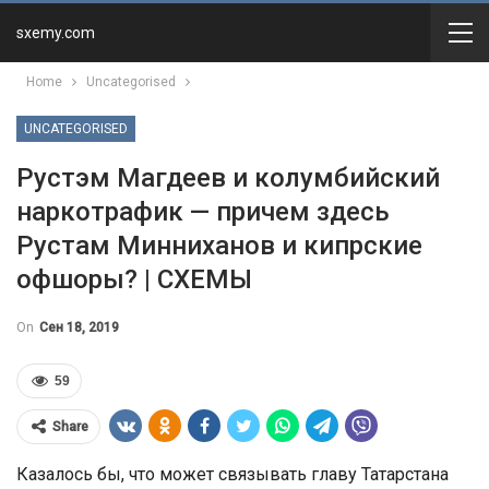
sxemy.com
Home
Uncategorised
UNCATEGORISED
Рустэм Магдеев и колумбийский
наркотрафик — причем здесь
Рустам Минниханов и кипрские
офшоры? | СХЕМЫ
On
Сен 18, 2019
59
Share
Казалось бы, что может связывать главу Татарстана