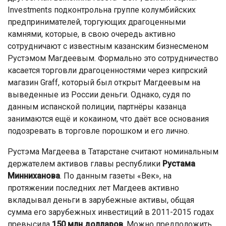
Investments подконтрольна группе колумбийских
предпринимателей, торгующих драгоценными
камнями, которые, в свою очередь активно
сотрудничают с известным казанским бизнесменом
Рустэмом Магдеевым. Формально это сотрудничество
касается торговли драгоценностями через кипрский
магазин Graff, который был открыт Магдеевым на
выведенные из России деньги. Однако, судя по
данным испанской полиции, партнёры казанца
занимаются ещё и кокаином, что даёт все основания
подозревать в торговле порошком и его лично.
Рустэма Магдеева в Татарстане считают номинальным
держателем активов главы республики
Рустама
Минниханова
. По данным газеты «Век», на
протяжении последних лет Магдеев активно
вкладывал деньги в зарубежные активы, общая
сумма его зарубежных инвестиций в 2011-2015 годах
превысила
150 млн долларов
. Можно предположить,