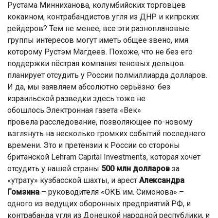
Рустама Минниханова, колумбийских торговцев
кокаином, контрабандистов угля из ДНР и кипрских
рейдеров? Тем не менее, все эти разноплановые
группы интересов могут иметь общее звено, имя
которому Рустэм Магдеев. Похоже, что не без его
поддержки пёстрая компания теневых дельцов
планирует отсудить у России полмиллиарда долларов.
И да, мы заявляем абсолютно серьёзно: без
израильской разведки здесь тоже не
обошлось.Электронная газета «Век»
провела расследование, позволяющее по-новому
взглянуть на несколько громких событий последнего
времени. Это и претензии к России со стороны
британской Lehram Capital Investments, которая хочет
отсудить у нашей страны
500 млн долларов
за
«утрату» кузбасской шахты, и арест
Александра
Гомзина
– руководителя «ОКБ им. Симонова» –
одного из ведущих оборонных предприятий РФ, и
контрабанда угля из Донецкой народной республики, и