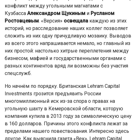
конфликт между угольными магнатами с
Кузбасса
Александром Щукиным
и
Русланом
Ростовцевым
. «Версия»
освещала
каждую из этих
историй, но расследование наших коллег позволяет
сложить из них одну причудливую мозаику. Выводов
из всего этого напрашивается немало, но главный из
них простой: настолько хитрые переплетения между
бизнесом, мафией и государственными органами с
разных континентов вряд ли возможны без участия
спецслужб.
Но начнём по порядку. Британская Lehram Capital
Investments грозится предъявить России
многомиллионный иск из-за спора о правах на
угольную шахту в Кемеровской области, которую
компания купила в 2013 году за символическую цену
в 160 долларов. Причины этого конфликта лежат за
пределами нашего повествования. Интересно здесь
другое. Как выяснила газета «Век», Lehram Capital