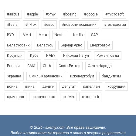
#airbus
#apple
#bmw
#boeing
#google
#microsoft
#tesla
#tiktok
#евро
#новости компаний
#технологии
BYD
LVMH
Meta
Nestle
Netflix
SAP
Беларусбанк
Беларусь
Бернар Арно
Енергоатом
Корупція
Куба
НАБУ
Николай Лагун
Роман Говда
Россия
СМИ
США
Скотт Риттер
Слуга Народа
Украина
Эмиль Карленович
Юженергобуд
бандитизм
война
війна
деньги
депутат
капеллан
коррупция
криминал
преступность
схемы
технології
© 2026 - sxemy.com. Все права защищены.
Любое копирование материалов с нашего ресурса разрешается