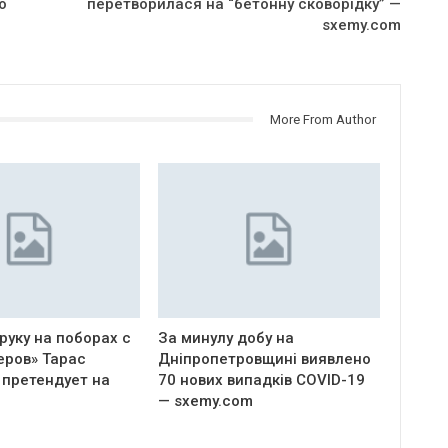
о
перетворилася на “бетонну сковорідку” —
sxemy.com
More From Author
руку на поборах с
За минулу добу на
еров» Тарас
Дніпропетровщині виявлено
 претендует на
70 нових випадків COVID-19
— sxemy.com