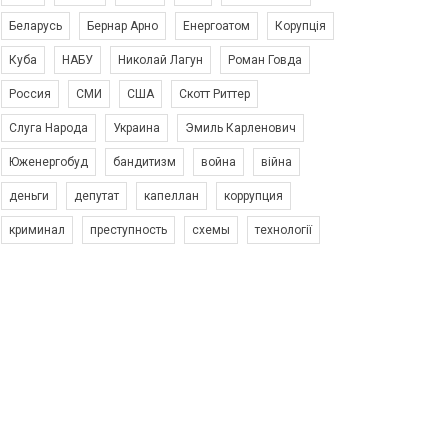
Беларусь
Бернар Арно
Енергоатом
Корупція
Куба
НАБУ
Николай Лагун
Роман Говда
Россия
СМИ
США
Скотт Риттер
Слуга Народа
Украина
Эмиль Карленович
Юженергобуд
бандитизм
война
війна
деньги
депутат
капеллан
коррупция
криминал
преступность
схемы
технології