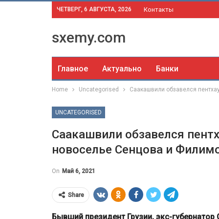
ЧЕТВЕРГ, 6 АВГУСТА, 2026
Контакты
sxemy.com
Главное
Актуально
Банки
Home
Uncategorised
Саакашвили обзавелся пентха
UNCATEGORISED
Саакашвили обзавелся пентх
новоселье Сенцова и Филим
On
Май 6, 2021
Share
Бывший президент Грузии, экс-губернатор