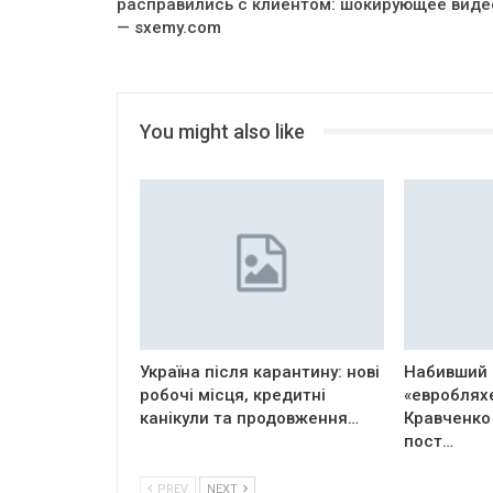
расправились с клиентом: шокирующее виде
— sxemy.com
You might also like
Україна після карантину: нові
Набивший 
робочі місця, кредитні
«евроблях
канікули та продовження…
Кравченко
пост…
PREV
NEXT