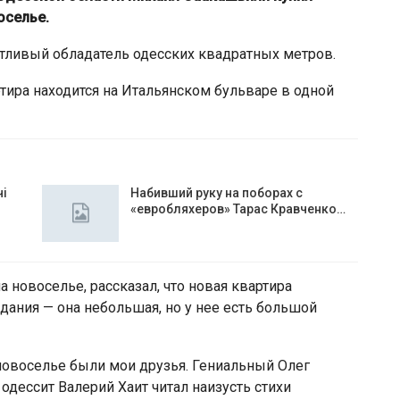
оселье.
стливый обладатель одесских квадратных метров.
ира находится на Итальянском бульваре в одной
чі
Набивший руку на поборах с
«евробляхеров» Тарас Кравченко…
 новоселье, рассказал, что новая квартира
дания — она небольшая, но у нее есть большой
 новоселье были мои друзья. Гениальный Олег
дессит Валерий Хаит читал наизусть стихи