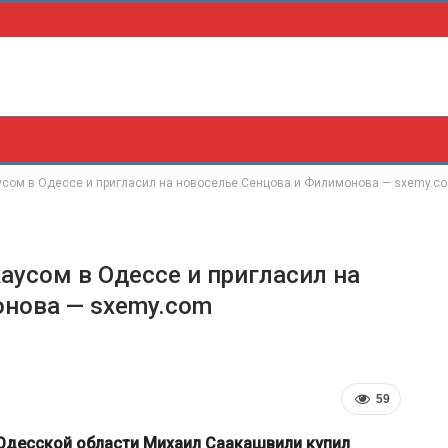
усом в Одессе и пригласил на новоселье Сенцова и Филимонова — sxemy.c
аусом в Одессе и пригласил на
онова — sxemy.com
59
 Одесской области Михаил Саакашвили купил