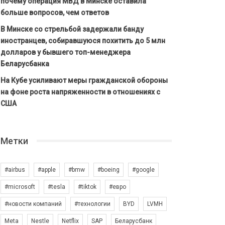
почему операция МВД в Минске оставила
больше вопросов, чем ответов
В Минске со стрельбой задержали банду
иностранцев, собиравшуюся похитить до 5 млн
долларов у бывшего топ-менеджера
Беларусбанка
На Кубе усиливают меры гражданской обороны
на фоне роста напряженности в отношениях с
США
Метки
#airbus
#apple
#bmw
#boeing
#google
#microsoft
#tesla
#tiktok
#евро
#новости компаний
#технологии
BYD
LVMH
Meta
Nestle
Netflix
SAP
Беларусбанк