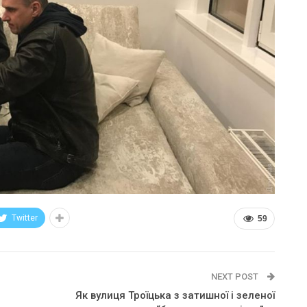
Twitter
59
NEXT POST
Як вулиця Троїцька з затишної і зеленої