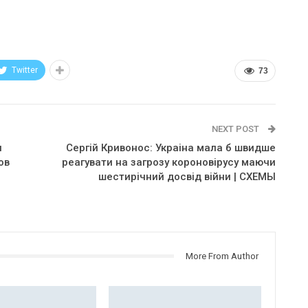
Twitter
73
NEXT POST
и
Сергій Кривонос: Украіна мала б швидше
ов
реагувати на загрозу короновірусу маючи
шестирічний досвід війни | СХЕМЫ
More From Author