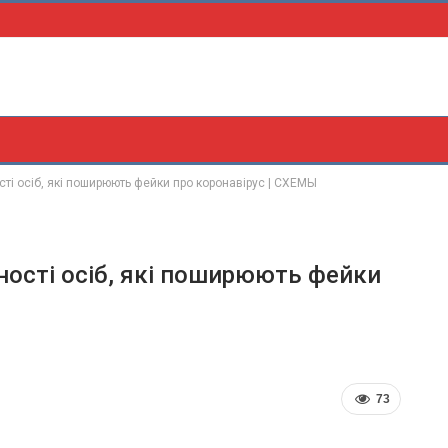
ті осіб, які поширюють фейки про коронавірус | СХЕМЫ
ності осіб, які поширюють фейки
73