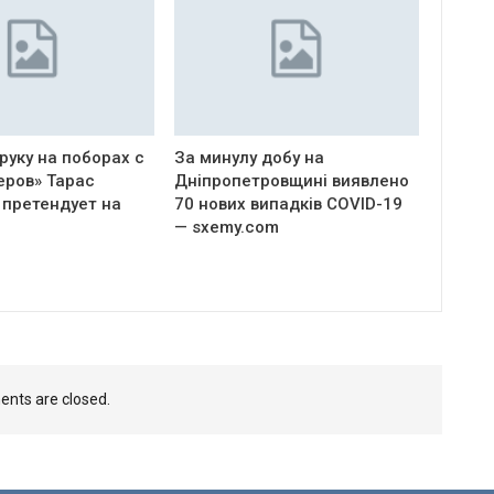
руку на поборах с
За минулу добу на
еров» Тарас
Дніпропетровщині виявлено
 претендует на
70 нових випадків COVID-19
— sxemy.com
nts are closed.