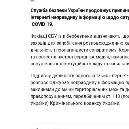
Служба безпеки України продовжує припиня
інтернеті неправдиву інформацію щодо ситу
COVID‑19.
Фахівці СБУ із кібербезпеки відзначають, щ
заходів для запобігання розповсюдженню хвор
діяльність і пропагандисти сепаратизму. Ко
та протестні настрої серед громадян, намаг
порушення конституційного ладу та насильни
Підривну діяльність одного із таких інтерне
розповсюджував неправдиву інформацію про 
закликами до зміни територіальних меж та д
правопорушенням, передбаченим ст. 110 (пося
України) Кримінального кодексу України.