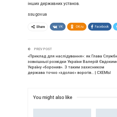
інших державних установ.
ssu.gov.ua
VK
OK.ru
Facebook
Share
PREV POST
«Приклад для наслідування»: як Глава Служб
зовнішньої розвідки України Валерій Євдоким
Україну «боронив». З таким захисником
держава точно «здолає» ворогів… | СХЕМЫ
You might also like