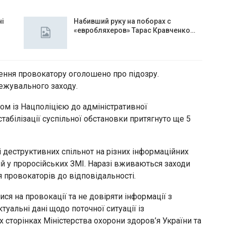
чі
Набивший руку на поборах с
«евробляхеров» Тарас Кравченко…
ння провокатору оголошено про підозру.
ежувального заходу.
ом із Нацполіцією до адміністративної
стабілізації суспільної обстановки притягнуто ще 5
і деструктивних спільнот на різних інформаційних
й у проросійських ЗМІ. Наразі вживаються заходи
я провокаторів до відповідальності.
ся на провокації та не довіряти інформації з
уальні дані щодо поточної ситуації із
 сторінках Міністерства охорони здоров’я України та