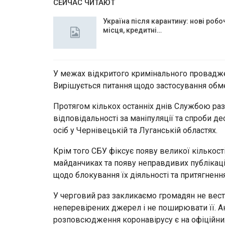
СЕЙЧАС ЧИТАЮТ
Україна після карантину: нові робо
місця, кредитні…
У межах відкритого кримінального провадже
Вирішується питання щодо застосування обм
Протягом кількох останніх днів Службою раз
відповідальності за маніпуляції та спроби де
осіб у Чернівецькій та Луганській областях.
Крім того СБУ фіксує появу великої кількост
майданчиках та появу неправдивих публікаці
щодо блокування їх діяльності та притягненн
У черговий раз закликаємо громадян не вести
неперевірених джерел і не поширювати її. Акт
розповсюдження коронавірусу є на офіційних