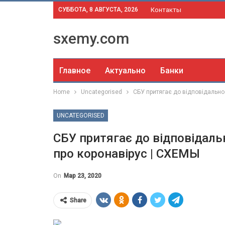
СУББОТА, 8 АВГУСТА, 2026
Контакты
sxemy.com
Главное
Актуально
Банки
Home
Uncategorised
СБУ притягає до відповідальнос
UNCATEGORISED
СБУ притягає до відповідаль
про коронавірус | СХЕМЫ
On
Мар 23, 2020
Share