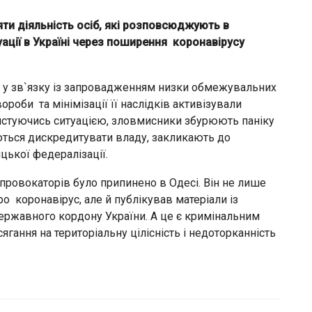
ти діяльність осіб, які розповсюджують в
ації в Україні через поширення коронавірусу
о у зв`язку із запровадженням низки обмежувальних
оби та мінімізації її наслідків активізували
ристуючись ситуацією, зловмисники збурюють паніку
аються дискредитувати владу, закликають до
цької федералізації.
т-провокаторів було припинено в Одесі. Він не лише
коронавірус, але й публікував матеріали із
ержавного кордону України. А це є кримінальним
гання на територіальну цілісність і недоторканність