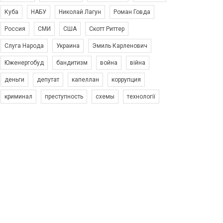
Куба
НАБУ
Николай Лагун
Роман Говда
Россия
СМИ
США
Скотт Риттер
Слуга Народа
Украина
Эмиль Карленович
Юженергобуд
бандитизм
война
війна
деньги
депутат
капеллан
коррупция
криминал
преступность
схемы
технології