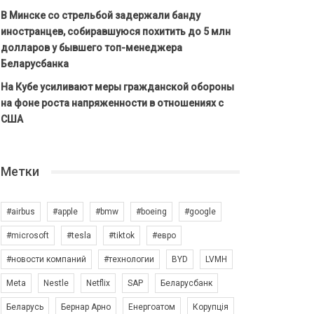
В Минске со стрельбой задержали банду
иностранцев, собиравшуюся похитить до 5 млн
долларов у бывшего топ-менеджера
Беларусбанка
На Кубе усиливают меры гражданской обороны
на фоне роста напряженности в отношениях с
США
Метки
#airbus
#apple
#bmw
#boeing
#google
#microsoft
#tesla
#tiktok
#евро
#новости компаний
#технологии
BYD
LVMH
Meta
Nestle
Netflix
SAP
Беларусбанк
Беларусь
Бернар Арно
Енергоатом
Корупція