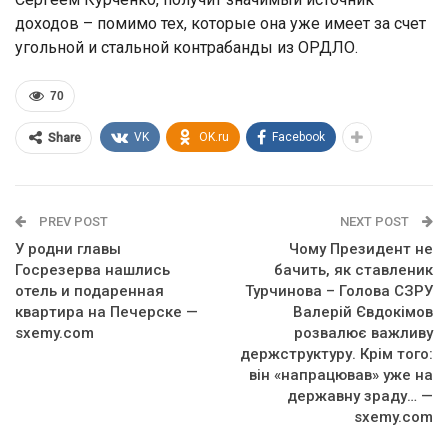
доходов – помимо тех, которые она уже имеет за счет
угольной и стальной контрабанды из ОРДЛО.
70
VK
OK.ru
Facebook
Share
PREV POST
NEXT POST
У родни главы
Чому Президент не
Госрезерва нашлись
бачить, як ставленик
отель и подаренная
Турчинова – Голова СЗРУ
квартира на Печерске —
Валерій Євдокімов
sxemy.com
розвалює важливу
держструктуру. Крім того:
він «напрацював» уже на
державну зраду… —
sxemy.com