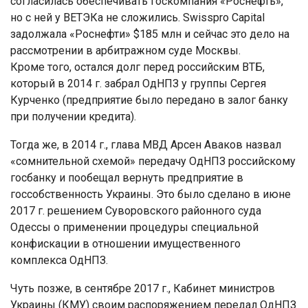
согласилась обеспечивать госкомпания «Роснефть»,
но с ней у ВЕТЭКа не сложились. Swisspro Capital
задолжала «Роснефти» $185 млн и сейчас это дело на
рассмотрении в арбитражном суде Москвы.
Кроме того, остался долг перед российским ВТБ,
который в 2014 г. забрал ОдНПЗ у группы Сергея
Курченко (предприятие было передано в залог банку
при получении кредита).
Тогда же, в 2014 г., глава МВД Арсен Аваков назвал
«сомнительной схемой» передачу ОдНПЗ российскому
госбанку и пообещал вернуть предприятие в
госсобственность Украины. Это было сделано в июне
2017 г. решением Суворовского районного суда
Одессы о применении процедуры специальной
конфискации в отношении имущественного
комплекса ОдНПЗ.
Чуть позже, в сентябре 2017 г., Кабинет министров
Украины (КМУ) своим распоряжением передал ОдНПЗ