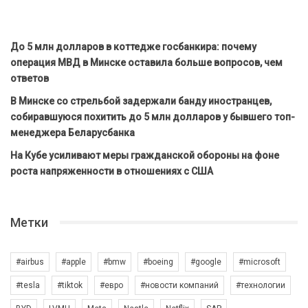
До 5 млн долларов в коттедже госбанкира: почему
операция МВД в Минске оставила больше вопросов, чем
ответов
В Минске со стрельбой задержали банду иностранцев,
собиравшуюся похитить до 5 млн долларов у бывшего топ-
менеджера Беларусбанка
На Кубе усиливают меры гражданской обороны на фоне
роста напряженности в отношениях с США
Метки
#airbus
#apple
#bmw
#boeing
#google
#microsoft
#tesla
#tiktok
#евро
#новости компаний
#технологии