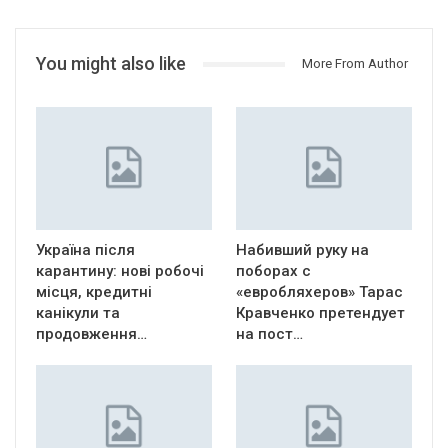
You might also like
More From Author
Україна після
Набивший руку на
карантину: нові робочі
поборах с
місця, кредитні
«евробляхеров» Тарас
канікули та
Кравченко претендует
продовження…
на пост…