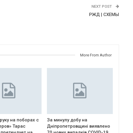
NEXT POST
РЖД | СХЕМЫ
More From Author
руку на поборах с
За минулу добу на
еров» Тарас
Дніпропетровщині виявлено
 претендует на
70 нових випадків COVID-19