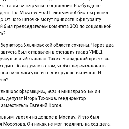
акт сговора на рынке соцпитания. Возбуждено
ндент The Moscow Post.Главным лоббистом рынка
с. От него ниточки могут привести к фигуранту
й был председателем комитета ЗСО по социальной
ть?
убернатора Ульяновской области сочтены. Через два
августа был отправлен в отставку глава УМВД
рянул новый скандал. Таких совпадений просто не
ходить. А он думает о том, чтобы переименовать
ова силовики уже из своих рук не выпустят. И
ена?
Ульяновскфармации», ЗСО и Минздраве. Были
, депутат Игорь Тихонов, гендиректор
заместитель Евгений Коган.
льным, увезли на допрос в Москву. И это был
 Морозова. Он никак не мог повлиять на ход дела.