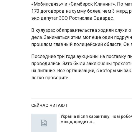
«Мобилсвязь» и «Симбирск Клининг». По мате
170 договоров на сумму более, чем 3 млрд 
экс-депутат ЗСО Ростислав Эдвардс.
В кулуарах облправительства ходили слухи о
дела. Заниматься этим мог еще один подруч
прошлом главный полицейский области. Он 
Последние три года аукционы на поставку п
проводились. Зато были заключены трехлет
на питание. Все организации, с которыми з
легко проверить.
СЕЙЧАС ЧИТАЮТ
Україна після карантину: нові робо
місця, кредитні…