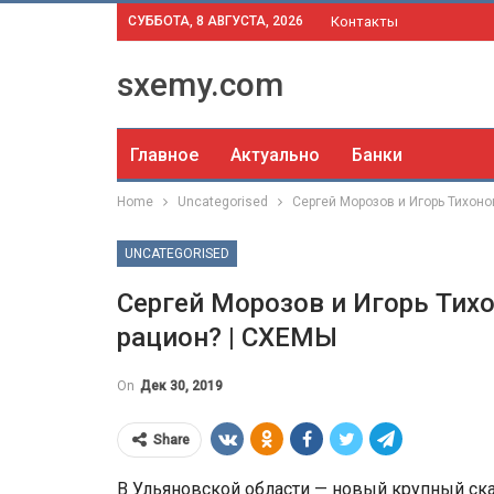
СУББОТА, 8 АВГУСТА, 2026
Контакты
sxemy.com
Главное
Актуально
Банки
Home
Uncategorised
Сергей Морозов и Игорь Тихоно
UNCATEGORISED
Сергей Морозов и Игорь Тих
рацион? | СХЕМЫ
On
Дек 30, 2019
Share
В Ульяновской области — новый крупный ска