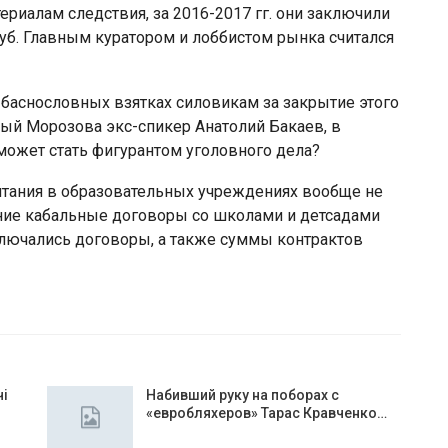
риалам следствия, за 2016-2017 гг. они заключили
руб. Главным куратором и лоббистом рынка считался
 баснословных взятках силовикам за закрытие этого
ный Морозова экс-спикер Анатолий Бакаев, в
может стать фигурантом уголовного дела?
итания в образовательных учреждениях вообще не
ние кабальные договоры со школами и детсадами
аключались договоры, а также суммы контрактов
чі
Набивший руку на поборах с
«евробляхеров» Тарас Кравченко…