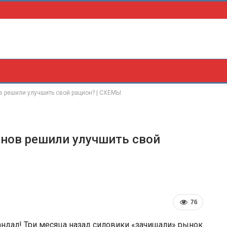
в решили улучшить свой рацион? | СХЕМЫ
онов решили улучшить свой
76
ндал! Три месяца назад силовики «зачищали» рынок