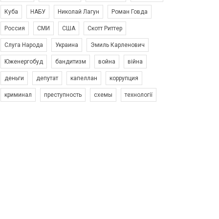
Куба
НАБУ
Николай Лагун
Роман Говда
Россия
СМИ
США
Скотт Риттер
Слуга Народа
Украина
Эмиль Карленович
Юженергобуд
бандитизм
война
війна
деньги
депутат
капеллан
коррупция
криминал
преступность
схемы
технології