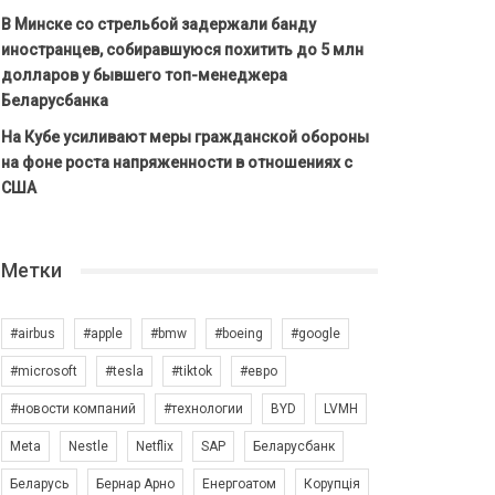
В Минске со стрельбой задержали банду
иностранцев, собиравшуюся похитить до 5 млн
долларов у бывшего топ-менеджера
Беларусбанка
На Кубе усиливают меры гражданской обороны
на фоне роста напряженности в отношениях с
США
Метки
#airbus
#apple
#bmw
#boeing
#google
#microsoft
#tesla
#tiktok
#евро
#новости компаний
#технологии
BYD
LVMH
Meta
Nestle
Netflix
SAP
Беларусбанк
Беларусь
Бернар Арно
Енергоатом
Корупція