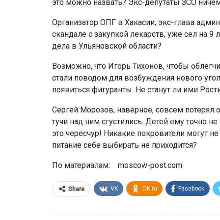
это можно назвать? Экс-депутаты ЗСО ничем
Организатор ОПГ в Хакасии, экс-глава адм
скандале с закупкой лекарств, уже сел на 9 
дела в Ульяновской области?
Возможно, что Игорь Тихонов, чтобы облегчи
стали поводом для возбуждения нового угол
появиться фигуранты. Не станут ли ими Рос
Сергей Морозов, наверное, совсем потерял о
тучи над ним сгустились. Детей ему точно не
это чересчур! Никакие покровители могут не 
питание себе выбирать не приходится?
По материалам: moscow-post.com
VK
OK.ru
Facebook
Share