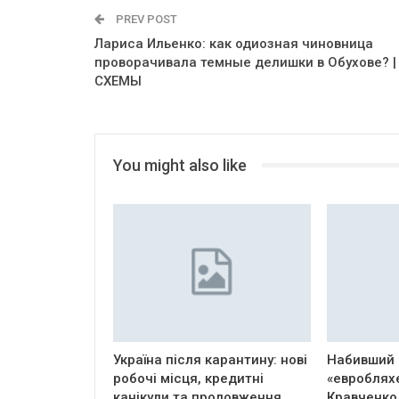
PREV POST
Лариса Ильенко: как одиозная чиновница
проворачивала темные делишки в Обухове? |
СХЕМЫ
You might also like
Україна після карантину: нові
Набивший 
робочі місця, кредитні
«евроблях
канікули та продовження…
Кравченко