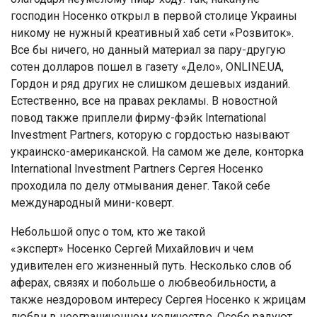
господин Носенко открыл в первой столице Украины
никому не нужный креативный хаб сети «Розвиток».
Все бы ничего, но данный материал за пару-другую
сотен долларов пошел в газету «Дело», ONLINE.UA,
Гордон и ряд других не слишком дешевых изданий.
Естественно, все на правах рекламы. В новостной
повод также приплели фирму-фэйк International
Investment Partners, которую с гордостью называют
украинско-американской. На самом же деле, конторка
International Investment Partners Сергея Носенко
проходила по делу отмывания денег. Такой себе
международный мини-коверт.
Небольшой опус о том, кто же такой
«эксперт» Носенко Сергей Михайлович и чем
удивителен его жизненный путь. Несколько слов об
аферах, связях и побольше о любвеобильности, а
также нездоровом интересу Сергея Носенко к жрицам
любви в неограниченном количестве. Особо радуют