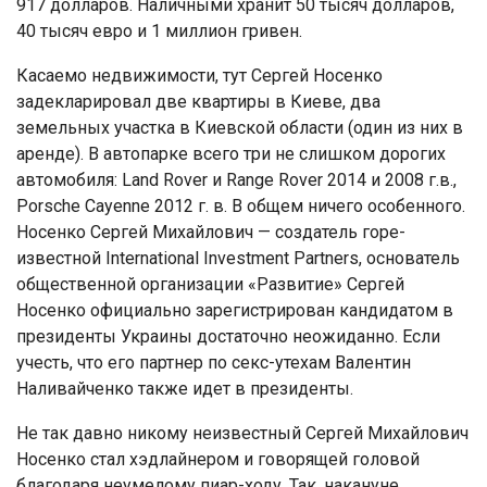
917 долларов. Наличными хранит 50 тысяч долларов,
40 тысяч евро и 1 миллион гривен.
Касаемо недвижимости, тут Сергей Носенко
задекларировал две квартиры в Киеве, два
земельных участка в Киевской области (один из них в
аренде). В автопарке всего три не слишком дорогих
автомобиля: Land Rover и Range Rover 2014 и 2008 г.в.,
Porsche Cayenne 2012 г. в. В общем ничего особенного.
Носенко Сергей Михайлович — создатель горе-
известной International Investment Partners, основатель
общественной организации «Развитие» Сергей
Носенко официально зарегистрирован кандидатом в
президенты Украины достаточно неожиданно. Если
учесть, что его партнер по секс-утехам Валентин
Наливайченко также идет в президенты.
Не так давно никому неизвестный Сергей Михайлович
Носенко стал хэдлайнером и говорящей головой
благодаря неумелому пиар-ходу. Так, накануне