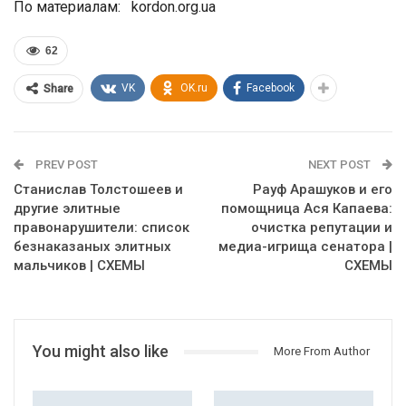
По материалам: kordon.org.ua
62
VK
OK.ru
Facebook
Share
PREV POST
NEXT POST
Станислав Толстошеев и
Рауф Арашуков и его
другие элитные
помощница Ася Капаева:
правонарушители: список
очистка репутации и
безнаказаных элитных
медиа-игрища сенатора |
мальчиков | СХЕМЫ
СХЕМЫ
You might also like
More From Author