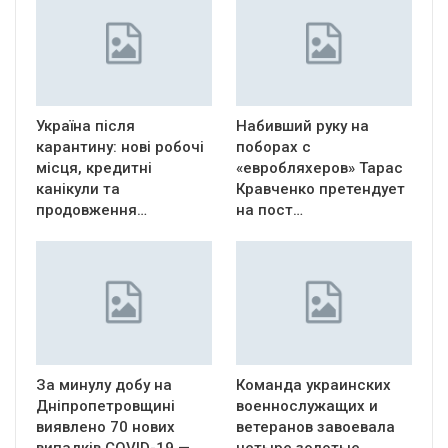
Україна після
Набивший руку на
карантину: нові робочі
поборах с
місця, кредитні
«евробляхеров» Тарас
канікули та
Кравченко претендует
продовження…
на пост…
За минулу добу на
Команда украинских
Дніпропетровщині
военнослужащих и
виявлено 70 нових
ветеранов завоевала
випадків COVID-19 —
четыре золотые