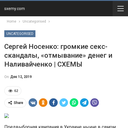
sxemy.com
Home
Uncategorised
UNCATEGORISED
Сергей Носенко: громкие секс-
скандалы, «отмывание» денег и
Наливайченко | СХЕМЫ
On
Дек 12, 2019
62
Share
Предвыборная кампания в Украине нынче в самом