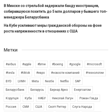
В Минске со стрельбой задержали банду иностранцев,
собиравшуюся похитить до 5 млн долларов у бывшего топ-
менеджера Беларусбанка
На Кубе усиливают меры гражданской обороны на фоне
роста напряженности в отношениях с США
Метки
#airbus
#apple
#bmw
#boeing
#google
#microsoft
#tesla
#tiktok
#евро
#новости компаний
#технологии
BYD
LVMH
Meta
Nestle
Netflix
SAP
Беларусбанк
Беларусь
Бернар Арно
Енергоатом
Корупція
Куба
НАБУ
Николай Лагун
Роман Говда
Россия
СМИ
США
Скотт Риттер
Слуга Народа