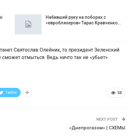
чі
Набивший руку на поборах с
«евробляхеров» Тарас Кравченко…
анет Святослав Олейник, то президент Зеленский
 сможет отмыться. Ведь ничто так не «убьет»
Twitter
58
NEXT POST
«Днепрогазом» | СХЕМЫ