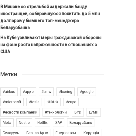
В Минске со стрельбой задержали банду
иностранцев, собиравшуюся похитить до 5 млн
долларов у бывшего топ-менеджера
Беларусбанка
На Кубе усиливают меры гражданской обороны
на фоне роста напряженности в отношениях с
США
Метки
#airbus
#apple
#bmw
#boeing
#google
#microsoft
#tesla
#tiktok
#евро
#новости компаний
#технологии
BYD
LVMH
Meta
Nestle
Netflix
SAP
Беларусбанк
Беларусь
Бернар Арно
Енергоатом
Корупція