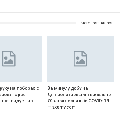
More From Author
руку на поборах с
За минулу добу на
еров» Тарас
Дніпропетровщині виявлено
 претендует на
70 нових випадків COVID-19
— sxemy.com