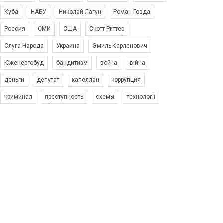
Куба
НАБУ
Николай Лагун
Роман Говда
Россия
СМИ
США
Скотт Риттер
Слуга Народа
Украина
Эмиль Карленович
Юженергобуд
бандитизм
война
війна
деньги
депутат
капеллан
коррупция
криминал
преступность
схемы
технології