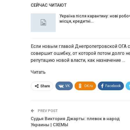
СЕЙЧАС ЧИТАЮТ
Україна після карантину: нові робо
місця, кредитні…
Если новым главой Днепропетровской ОГА ст
совершит ошибку, от которой потом долго не
репутацию новой власти, как назначение …
Читать
VK
OK.ru
Facebook
Share
PREV POST
Судья Виктория Джарты: плевок в народ
Украины | СХЕМЫ