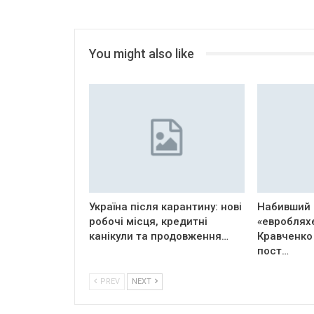
You might also like
Україна після карантину: нові
Набивший 
робочі місця, кредитні
«евроблях
канікули та продовження…
Кравченко
пост…
PREV
NEXT