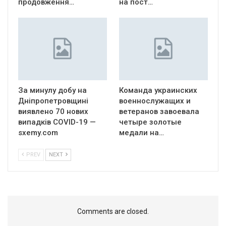
продовження…
на пост…
За минулу добу на
Команда украинских
Дніпропетровщині
военнослужащих и
виявлено 70 нових
ветеранов завоевала
випадків COVID-19 —
четыре золотые
sxemy.com
медали на…
PREV
NEXT
Comments are closed.