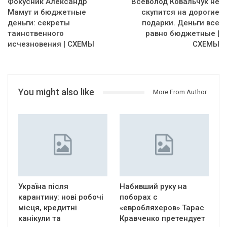
Фокусник Александр
Всеволод Ковальчук не
Мамут и бюджетные
скупится на дорогие
деньги: секреты
подарки. Деньги все
таинственного
равно бюджетные |
исчезновения | СХЕМЫ
СХЕМЫ
You might also like
More From Author
Україна після
Набивший руку на
карантину: нові робочі
поборах с
місця, кредитні
«евробляхеров» Тарас
канікули та
Кравченко претендует