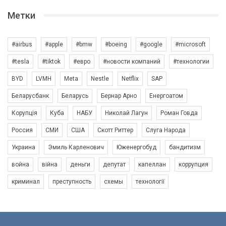
Метки
#airbus
#apple
#bmw
#boeing
#google
#microsoft
#tesla
#tiktok
#евро
#новости компаний
#технологии
BYD
LVMH
Meta
Nestle
Netflix
SAP
Беларусбанк
Беларусь
Бернар Арно
Енергоатом
Корупція
Куба
НАБУ
Николай Лагун
Роман Говда
Россия
СМИ
США
Скотт Риттер
Слуга Народа
Украина
Эмиль Карленович
Юженергобуд
бандитизм
война
війна
деньги
депутат
капеллан
коррупция
криминал
преступность
схемы
технології