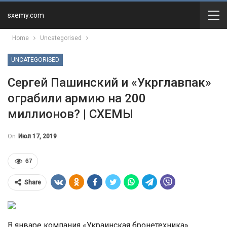
sxemy.com
Home
Uncategorised
UNCATEGORISED
Сергей Пашинский и «Укрглавпак»
ограбили армию на 200
миллионов? | СХЕМЫ
On
Июл 17, 2019
67
Share
В январе компания «Украинская бронетехника»