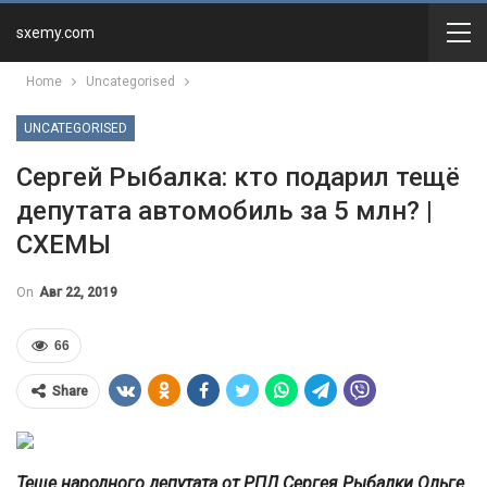
sxemy.com
Home
Uncategorised
UNCATEGORISED
Сергей Рыбалка: кто подарил тещё
депутата автомобиль за 5 млн? |
СХЕМЫ
On
Авг 22, 2019
66
Share
Теще народного депутата от РПЛ Сергея Рыбалки Ольге