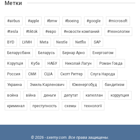
Метки
#airbus
#apple
#bmw
#boeing
#google
#microsoft
#tesla
#tiktok
#евро
#новости компаний
#технологии
BYD
LVMH
Meta
Nestle
Netflix
SAP
Беларусбанк
Беларусь
Бернар Арно
Енергоатом
Корупція
Куба
НАБУ
Николай Лагун
Роман Говда
Россия
СМИ
США
Скотт Риттер
Слуга Народа
Украина
Эмиль Карленович
Юженергобуд
бандитизм
война
війна
деньги
депутат
капеллан
коррупция
криминал
преступность
схемы
технології
© 2026 - sxemy.com. Все права защищены.