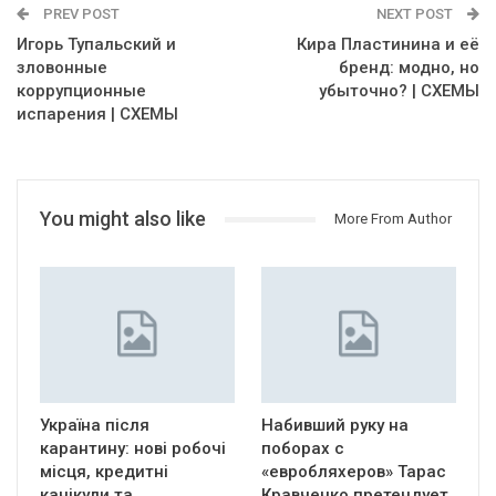
PREV POST
NEXT POST
Игорь Тупальский и
Кира Пластинина и её
зловонные
бренд: модно, но
коррупционные
убыточно? | СХЕМЫ
испарения | СХЕМЫ
You might also like
More From Author
Україна після
Набивший руку на
карантину: нові робочі
поборах с
місця, кредитні
«евробляхеров» Тарас
канікули та
Кравченко претендует