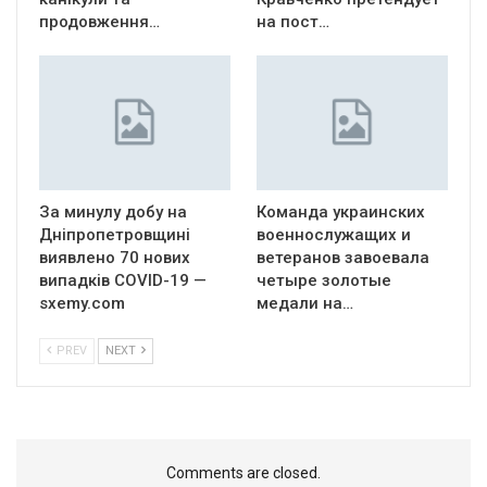
продовження…
на пост…
За минулу добу на
Команда украинских
Дніпропетровщині
военнослужащих и
виявлено 70 нових
ветеранов завоевала
випадків COVID-19 —
четыре золотые
sxemy.com
медали на…
PREV
NEXT
Comments are closed.