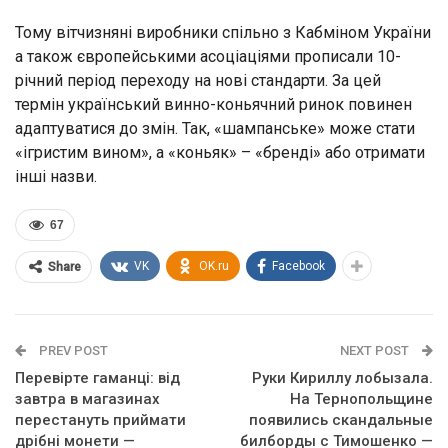
Тому вітчизняні виробники спільно з Кабміном України
а також європейськими асоціаціями прописали 10-
річний період переходу на нові стандарти. За цей
термін український винно-коньячний ринок повинен
адаптуватися до змін. Так, «шампанське» може стати
«ігристим вином», а «коньяк» – «бренді» або отримати
інші назви.
67
VK
OK.ru
Facebook
Share
PREV POST
NEXT POST
Перевірте гаманці: від
Руки Кириллу лобызала.
завтра в магазинах
На Тернопольщине
перестануть приймати
появились скандальные
дрібні монети —
билборды с Тимошенко —