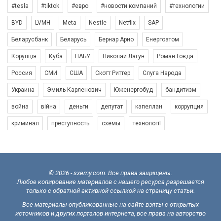
#tesla
#tiktok
#евро
#новости компаний
#технологии
BYD
LVMH
Meta
Nestle
Netflix
SAP
Беларусбанк
Беларусь
Бернар Арно
Енергоатом
Корупція
Куба
НАБУ
Николай Лагун
Роман Говда
Россия
СМИ
США
Скотт Риттер
Слуга Народа
Украина
Эмиль Карленович
Юженергобуд
бандитизм
война
війна
деньги
депутат
капеллан
коррупция
криминал
преступность
схемы
технології
© 2026 - sxemy.com. Все права защищены.
Любое копирование материалов с нашего ресурса разрешается
только с обратной активной ссылкой на страницу статьи.
Все материалы опубликованные на сайте взяты с открытых
источников и других порталов интернета, все права на авторство