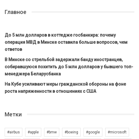
Главное
До 5 млн долларов в коттедже госбанкира: почему
операция МВД в Минске оставила больше вопросов, чем
ответов
В Минске со стрельбой задержали банду иностранцев,
собиравшуюся похитить до 5 млн долларов у бывшего топ-
менеджера Беларусбанка
На Кубе усиливают меры гражданской обороны на фоне
роста напряженности в отношениях с США
Метки
#airbus
#apple
#bmw
#boeing
#google
#microsoft