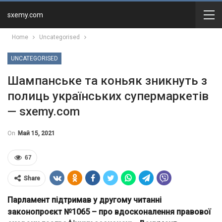
sxemy.com
Home
Uncategorised
UNCATEGORISED
Шампанське та коньяк зникнуть з
полиць українських супермаркетів
— sxemy.com
On
Май 15, 2021
67
Share
Парламент підтримав у другому читанні
законопроєкт №1065 – про вдосконалення правової