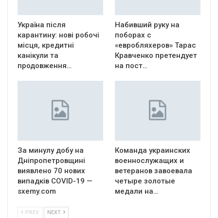
Україна після
Набивший руку на
карантину: нові робочі
поборах с
місця, кредитні
«евробляхеров» Тарас
канікули та
Кравченко претендует
продовження…
на пост…
За минулу добу на
Команда украинских
Дніпропетровщині
военнослужащих и
виявлено 70 нових
ветеранов завоевала
випадків COVID-19 —
четыре золотые
sxemy.com
медали на…
PREV
NEXT