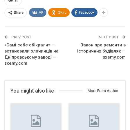
74
VK
OK.ru
Facebook
Share
PREV POST
NEXT POST
«Самі себе обікрали» —
Закон про ремонти в
встановили злочинців на
історичних будівлях —
Дніпровському заводі —
sxemy.com
sxemy.com
You might also like
More From Author