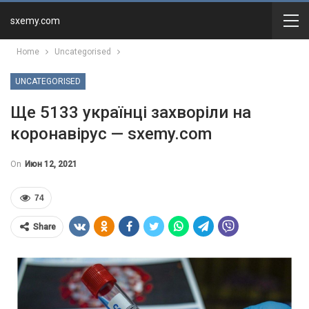
sxemy.com
Home
Uncategorised
UNCATEGORISED
Ще 5133 українці захворіли на
коронавірус — sxemy.com
On
Июн 12, 2021
74
Share