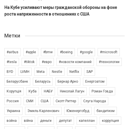
На Кубе усиливают меры гражданской обороны на фоне
роста напряженности в отношениях с США
Метки
#airbus
#apple
#bmw
#boeing
#google
#microsoft
#tesla
#tiktok
#евро
#новости компаний
#технологии
BYD
LVMH
Meta
Nestle
Netflix
SAP
Беларусбанк
Беларусь
Бернар Арно
Енергоатом
Корупція
Куба
НАБУ
Николай Лагун
Роман Говда
Россия
СМИ
США
Скотт Риттер
Слуга Народа
Украина
Эмиль Карленович
Юженергобуд
бандитизм
война
війна
деньги
депутат
капеллан
коррупция