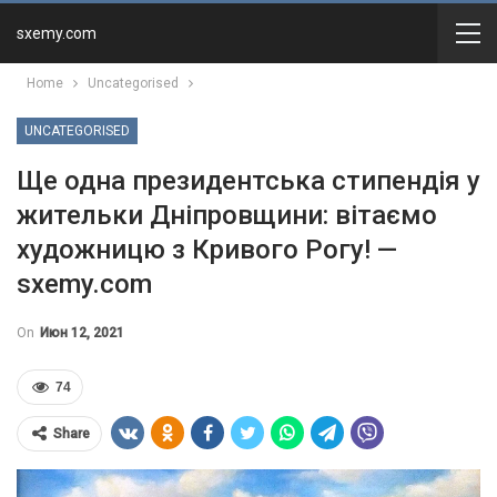
sxemy.com
Home
Uncategorised
UNCATEGORISED
Ще одна президентська стипендія у
жительки Дніпровщини: вітаємо
художницю з Кривого Рогу! —
sxemy.com
On
Июн 12, 2021
74
Share