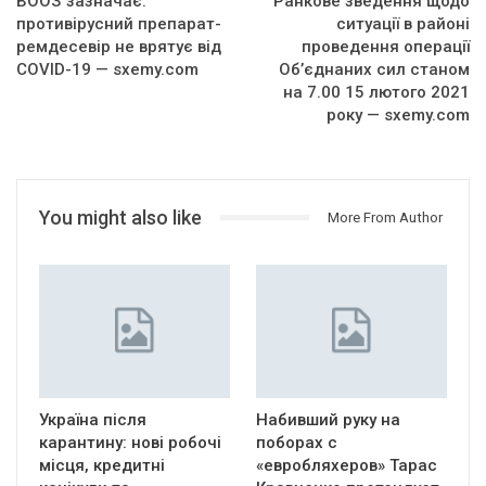
ВООЗ зазначає:
Ранкове зведення щодо
противірусний препарат-
ситуації в районі
ремдесевір не врятує від
проведення операції
COVID-19 — sxemy.com
Об’єднаних сил станом
на 7.00 15 лютого 2021
року — sxemy.com
You might also like
More From Author
Україна після
Набивший руку на
карантину: нові робочі
поборах с
місця, кредитні
«евробляхеров» Тарас