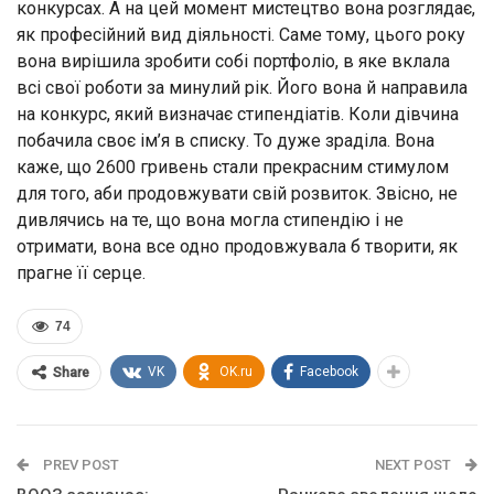
конкурсах. А на цей момент мистецтво вона розглядає,
як професійний вид діяльності. Саме тому, цього року
вона вирішила зробити собі портфоліо, в яке вклала
всі свої роботи за минулий рік. Його вона й направила
на конкурс, який визначає стипендіатів. Коли дівчина
побачила своє ім’я в списку. То дуже зраділа. Вона
каже, що 2600 гривень стали прекрасним стимулом
для того, аби продовжувати свій розвиток. Звісно, не
дивлячись на те, що вона могла стипендію і не
отримати, вона все одно продовжувала б творити, як
прагне її серце.
74
VK
OK.ru
Facebook
Share
PREV POST
NEXT POST