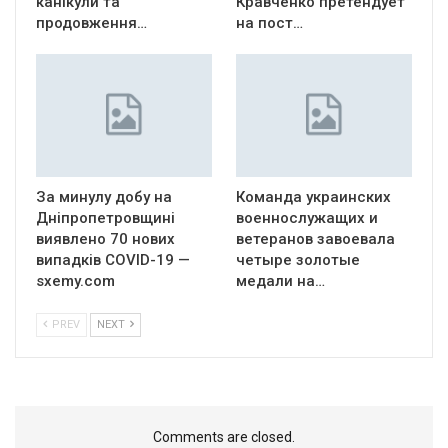
канікули та
Кравченко претендует
продовження…
на пост…
За минулу добу на
Команда украинских
Дніпропетровщині
военнослужащих и
виявлено 70 нових
ветеранов завоевала
випадків COVID-19 —
четыре золотые
sxemy.com
медали на…
PREV
NEXT
Comments are closed.