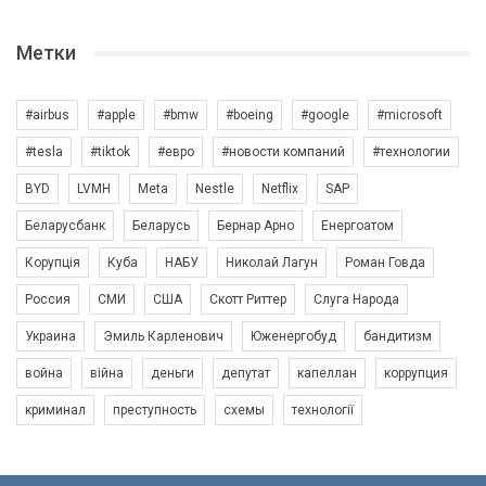
Метки
#airbus
#apple
#bmw
#boeing
#google
#microsoft
#tesla
#tiktok
#евро
#новости компаний
#технологии
BYD
LVMH
Meta
Nestle
Netflix
SAP
Беларусбанк
Беларусь
Бернар Арно
Енергоатом
Корупція
Куба
НАБУ
Николай Лагун
Роман Говда
Россия
СМИ
США
Скотт Риттер
Слуга Народа
Украина
Эмиль Карленович
Юженергобуд
бандитизм
война
війна
деньги
депутат
капеллан
коррупция
криминал
преступность
схемы
технології